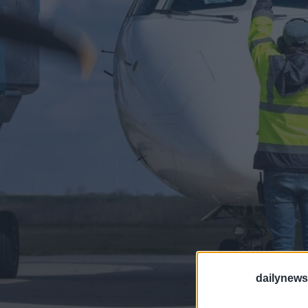
dailynew