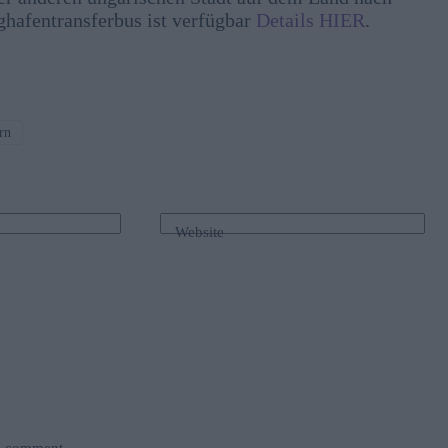
ghafentransferbus ist verfügbar
Details HIER
.
rn
Website
 I comment.