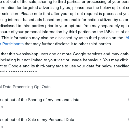
to opt-out of the sale, sharing to third parties, or processing of your per
formation for targeted advertising by us, please use the below opt-out s
r selection. Please note that after your opt-out request is processed y
eing interest-based ads based on personal information utilized by us or
disclosed to third parties prior to your opt-out. You may separately opt-
losure of your personal information by third parties on the IAB’s list of
. This information may also be disclosed by us to third parties on the
IA
Participants
that may further disclose it to other third parties.
für den größten Flughafen der Region und wird
 that this website/app uses one or more Google services and may gath
nem beliebten Urlaubsziel und einem sichtbaren
including but not limited to your visit or usage behaviour. You may click 
 to Google and its third-party tags to use your data for below specifi
ogle consent section.
en nach Malta
l Data Processing Opt Outs
ge Universal Air-Flug aus Malta kam am Debrecen
o opt-out of the Sharing of my personal data.
tesische Fluggesellschaft zwei wöchentliche Hin –
In
Debrecen malta durchführen, wobei sie 78-sitzige
zt und somit direkte Verbindungen zwischen diesen
o opt-out of the Sale of my Personal Data.
n Debrecen wurde der erste Malta-Debrecen-Flug
In