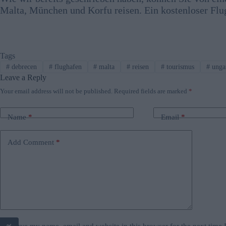
Malta, München und Korfu reisen. Ein kostenloser Flu
Tags
#
debrecen
#
flughafen
#
malta
#
reisen
#
tourismus
#
unga
Leave a Reply
Your email address will not be published.
Required fields are marked
*
Name
*
Email
*
Add Comment
*
Save my name, email and website in this browser for the next time