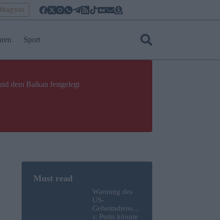
oMagyar
uren
Sport
und dem Balkan festgelegt
Warnung des
US-
Geheimdienste
s: Putin könnte