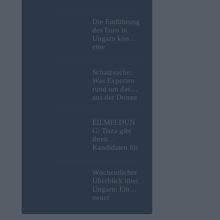
die NATO
innerhalb
weniger Jahre
Die Einführung
mit einem
des Euro in
Angriff auf die
Ungarn könnte
Probe stellen
eine
bedeutende
Anlagemöglich
keit im
Schatzsuche:
Anleihebereich
Was Experten
schaffen, so
rund um das
ein Analyst
aus der Donau
in Budapest
geborgene
deutsche
EILMELDUN
Motorrad
G: Tisza gibt
gefunden
ihren
haben – Fotos
Kandidaten für
das Amt des
nächsten
ungarischen
Wöchentlicher
Präsidenten
Überblick über
bekannt
Ungarn: Ein
neuer
Präsident, eine
Energiekrise