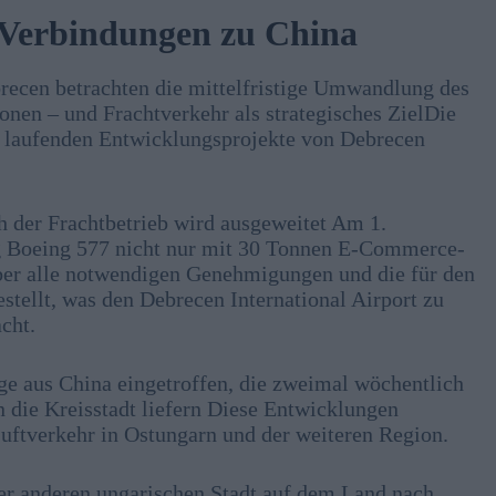
Verbindungen zu China
brecen betrachten die mittelfristige Umwandlung des
nen – und Frachtverkehr als strategisches ZielDie
d laufenden Entwicklungsprojekte von Debrecen
h der Frachtbetrieb wird ausgeweitet Am 1.
g Boeing 577 nicht nur mit 30 Tonnen E-Commerce-
über alle notwendigen Genehmigungen und die für den
estellt, was den Debrecen International Airport zu
cht.
üge aus China eingetroffen, die zweimal wöchentlich
 die Kreisstadt liefern Diese Entwicklungen
uftverkehr in Ostungarn und der weiteren Region.
ner anderen ungarischen Stadt auf dem Land nach