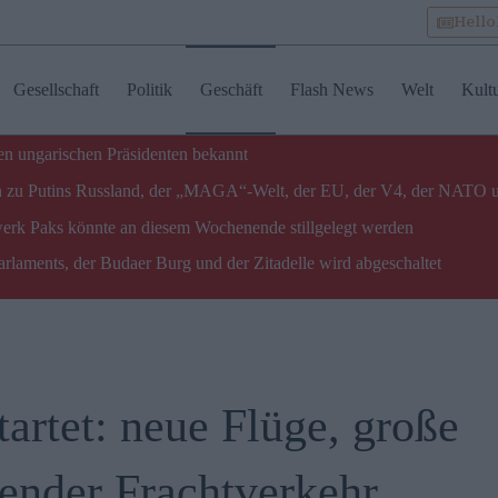
Hell
Gesellschaft
Politik
Geschäft
Flash News
Welt
Kult
n ungarischen Präsidenten bekannt
gen zu Putins Russland, der „MAGA“-Welt, der EU, der V4, der NATO 
twerk Paks könnte an diesem Wochenende stillgelegt werden
laments, der Budaer Burg und der Zitadelle wird abgeschaltet
artet: neue Flüge, große
ender Frachtverkehr