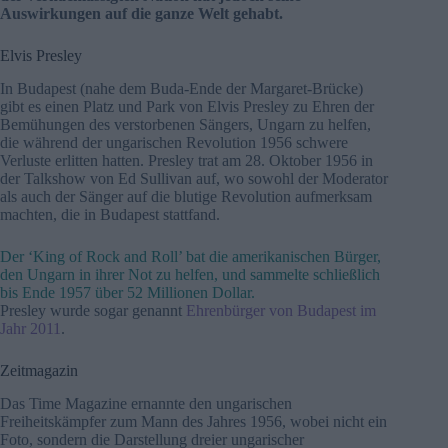
Auswirkungen auf die ganze Welt gehabt.
Elvis Presley
In Budapest (nahe dem Buda-Ende der Margaret-Brücke)
gibt es einen Platz und Park von Elvis Presley zu Ehren der
Bemühungen des verstorbenen Sängers, Ungarn zu helfen,
die während der ungarischen Revolution 1956 schwere
Verluste erlitten hatten. Presley trat am 28. Oktober 1956 in
der Talkshow von Ed Sullivan auf, wo sowohl der Moderator
als auch der Sänger auf die blutige Revolution aufmerksam
machten, die in Budapest stattfand.
Der ‘King of Rock and Roll’ bat die amerikanischen Bürger,
den Ungarn in ihrer Not zu helfen, und sammelte schließlich
bis Ende 1957 über 52 Millionen Dollar.
Presley wurde sogar genannt
Ehrenbürger von Budapest im
Jahr 2011
.
Zeitmagazin
Das Time Magazine ernannte den ungarischen
Freiheitskämpfer zum Mann des Jahres 1956, wobei nicht ein
Foto, sondern die Darstellung dreier ungarischer