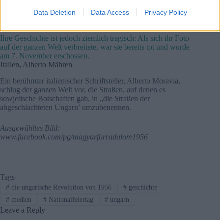
Patronenscheibengewehr in den Händen, mit einem Ausdruck
Data Deletion
Data Access
Privacy Policy
der Entschlossenheit und stolzem Trotz in den Augen.
Ihre Geschichte ist jedoch ziemlich tragisch: Als sich ihr Foto
auf der ganzen Welt verbreitete, war sie bereits tot und wurde
am 7. November erschossen.
Italien, Alberto Mähren
Ein berühmter italienischer Schriftsteller, Alberto Moravia,
schlug der ganzen Welt vor, die Straßen, auf denen es
sowjetische Botschaften gab, in „die Straßen der
abgeschlachteten Ungarn’ umzubenennen.
Ausgewähltes Bild:
www.facebook.com/pg/magyarforradalom1956
Tags
#
die ungarische Revolution von 1956
#
geschichte
#
medien
#
Nationalfeiertag
#
ungarn
Leave a Reply