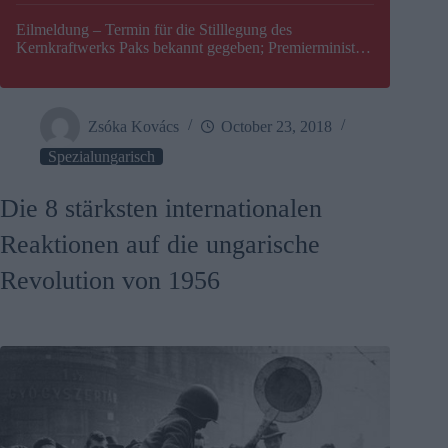
Eilmeldung – Termin für die Stilllegung des
Kernkraftwerks Paks bekannt gegeben; Premierminister
Péter Magyar warnt vor einer möglichen Energiekrise in
Ungarn
Zsóka Kovács
October 23, 2018
Spezialungarisch
Die 8 stärksten internationalen
Reaktionen auf die ungarische
Revolution von 1956