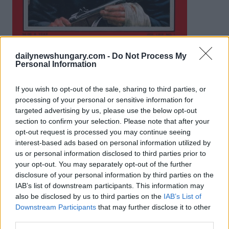
Foto: time.com
Camus & Sartre
dailynewshungary.com -
Do Not Process My
Personal Information
Auch bei den großen französischen Philosophen wurde eine
heftige Reaktion hervorgerufen. Albert Camus kritisierte in
If you wish to opt-out of the sale, sharing to third parties, or
einem Aufsatz mit dem Titel „
Das Blut der Ungarn.
Jean-
Paul Sartre äußerte in dem Artikel seine Enttäuschung und
processing of your personal or sensitive information for
Empörung über die sowjetischen Maßnahmen
Le Fantôme de
targeted advertising by us, please use the below opt-out
Staline.
section to confirm your selection. Please note that after your
opt-out request is processed you may continue seeing
Weltweite Sportveranstaltungen
interest-based ads based on personal information utilized by
us or personal information disclosed to third parties prior to
Um ihre Unterstützung für die ungarische Revolution und
your opt-out. You may separately opt-out of the further
ihre Bestürzung über die sowjetische Seite zu zeigen,
disclosure of your personal information by third parties on the
IAB’s list of downstream participants. This information may
Spanien, die Niederlande und die Schweiz boykottierten alle
die Olympischen Spiele 1956 in Melbourne.
also be disclosed by us to third parties on the
IAB’s List of
Ein Jahr später lehnte Norwegen die Einladung zur Bandy-
Downstream Participants
that may further disclose it to other
Weltmeisterschaft wegen der Anwesenheit einer sowjetischen
third parties.
Mannschaft ab.