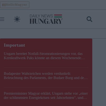
Skip
HelloMagyar
to
content
Ungarn bereitet Notfall-Stromrationierungen vor, das
Kernkraftwerk Paks könnte an diesem Wochenende
stillgelegt werden
Budapester Wahrzeichen werden verdunkelt:
Beleuchtung des Parlaments, der Budaer Burg und der
Zitadelle wird abgeschaltet
Premierminister Magyar erklärt, Ungarn stehe vor „einer
der schlimmsten Energiekrisen seit Jahrzehnten“, und
gibt neuen Termin für die Stilllegung von Paks bekannt