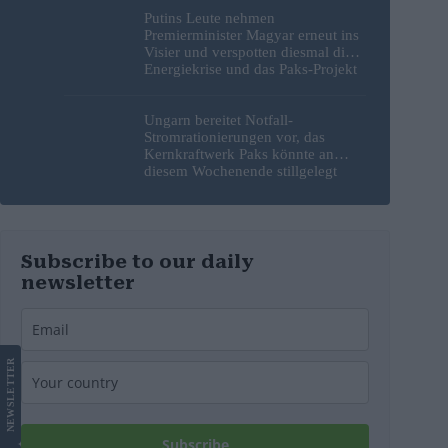
Putins Leute nehmen
Premierminister Magyar erneut ins
Visier und verspotten diesmal die
Energiekrise und das Paks-Projekt
Ungarn bereitet Notfall-
Stromrationierungen vor, das
Kernkraftwerk Paks könnte an
diesem Wochenende stillgelegt
werden
Subscribe to our daily
newsletter
LETTER
NEWS
Subscribe