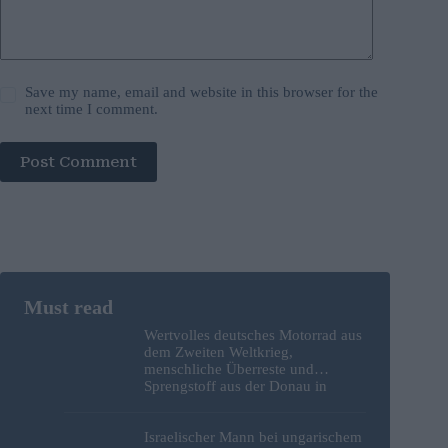
Save my name, email and website in this browser for the
next time I comment.
Post Comment
Wertvolles deutsches Motorrad aus
dem Zweiten Weltkrieg,
menschliche Überreste und
Sprengstoff aus der Donau in
Budapest geborgen – Fotos
Israelischer Mann bei ungarischem