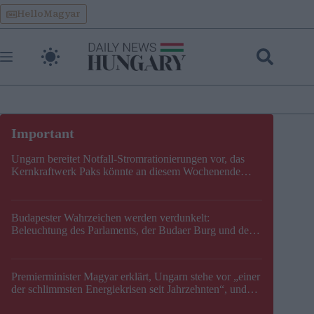
Skip
HelloMagyar
to
content
Ungarn bereitet Notfall-Stromrationierungen vor, das
Kernkraftwerk Paks könnte an diesem Wochenende
stillgelegt werden
Budapester Wahrzeichen werden verdunkelt:
Beleuchtung des Parlaments, der Budaer Burg und der
Zitadelle wird abgeschaltet
Premierminister Magyar erklärt, Ungarn stehe vor „einer
der schlimmsten Energiekrisen seit Jahrzehnten“, und
gibt neuen Termin für die Stilllegung von Paks bekannt