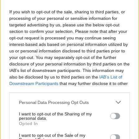
Verkehrsregeln einzuhalten.
If you wish to opt-out of the sale, sharing to third parties, or
Um die Karte unten anzuzeigen, öffnen Sie sie im
processing of your personal or sensitive information for
vollständigen Anzeigemodus, bewegen und zoomen Sie sie
targeted advertising by us, please use the below opt-out
bis zum gewünschten Detail und klicken Sie dann auf den
section to confirm your selection. Please note that after your
farblich hervorgehobenen Straßenabschnitt oder Bereich.
opt-out request is processed you may continue seeing
Weitere Informationen zur Dauer der Einschränkung und
interest-based ads based on personal information utilized by
weitere Informationen zum betreffenden Abschnitt finden Sie
us or personal information disclosed to third parties prior to
in der Legende. Leider ist es nur auf Ungarisch verfügbar,
aber die farbigen Markierungen weisen auf einige der
your opt-out. You may separately opt-out of the further
wichtigsten Einschränkungen hin.
disclosure of your personal information by third parties on the
IAB’s list of downstream participants. This information may
also be disclosed by us to third parties on the
IAB’s List of
Downstream Participants
that may further disclose it to other
third parties.
Please note that this website/app uses one or more Google
Personal Data Processing Opt Outs
services and may gather and store information including but
not limited to your visit or usage behaviour. You may click to
I want to opt-out of the Sharing of my
personal data.
grant or deny consent to Google and its third-party tags to
Opted In
use your data for below specified purposes in below Google
consent section.
I want to opt-out of the Sale of my