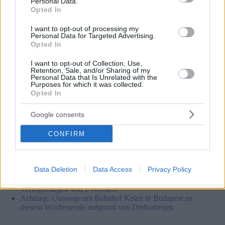
Personal Data.
Opted In
I want to opt-out of processing my
Personal Data for Targeted Advertising.
Opted In
I want to opt-out of Collection, Use,
Retention, Sale, and/or Sharing of my
Personal Data that Is Unrelated with the
Purposes for which it was collected.
Opted In
Google consents
CONFIRM
Lesen Sie auch:
Data Deletion
Data Access
Privacy Policy
Planen Sie, durch Budapest zu fahren? Große
Autobahnreparaturen der M0 sorgen für
Verzögerungen von 2 Wochen
Achtung: Umwege am Bahnhof Keleti in Budapest an
diesem Wochenende aufgrund von Dreharbeiten