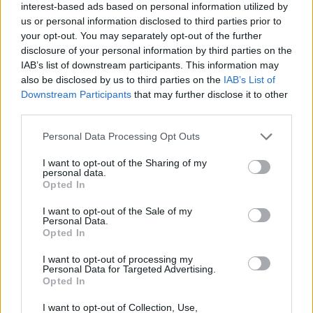
interest-based ads based on personal information utilized by
als kontrollierte Kapitalmarkttransaktionen betrachtet, was es
den Ungarn praktisch unmöglich machen wird, in den USA
us or personal information disclosed to third parties prior to
zu investieren.
your opt-out. You may separately opt-out of the further
disclosure of your personal information by third parties on the
US-Investoren haben es nicht so schwer
IAB’s list of downstream participants. This information may
also be disclosed by us to third parties on the
IAB’s List of
Da Ungarn keine Quellensteuer auf Dividenden,
Downstream Participants
that may further disclose it to other
Lizenzgebühren und Zinserträge erhebt, die an ausländische
Unternehmen gezahlt werden, sei diese Art von Einkommen
third parties.
steuerfrei, sagte Lajos BagdiEr fügte hinzu, dass nichts
Please note that this website/app uses one or more Google
dagegen spricht, dass Ungarn künftig Quellensteuer erheben
Personal Data Processing Opt Outs
kann, und somit die ungleiche Situation beseitigt.
services and may gather and store information including but
not limited to your visit or usage behaviour. You may click to
I want to opt-out of the Sharing of my
personal data.
grant or deny consent to Google and its third-party tags to
Opted In
use your data for below specified purposes in below Google
Tags
consent section.
I want to opt-out of the Sale of my
#
Börse
#
steuer
#
ungary
#
vereinigte staaten
Personal Data.
Opted In
Leave a Reply
Your email address will not be published.
Required fields are marked
*
I want to opt-out of processing my
Personal Data for Targeted Advertising.
Opted In
Name
*
I want to opt-out of Collection, Use,