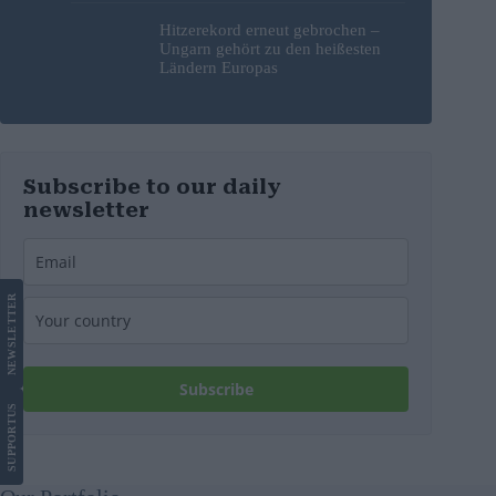
Hitzerekord erneut gebrochen –
Ungarn gehört zu den heißesten
Ländern Europas
Subscribe to our daily
newsletter
LETTER
NEWS
Subscribe
US
SUPPORT