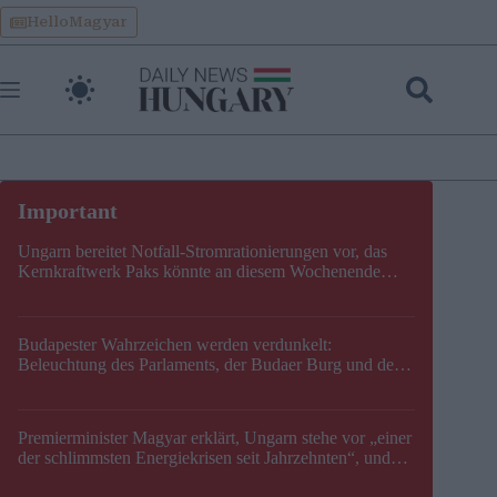
Skip
HelloMagyar
to
content
Ungarn bereitet Notfall-Stromrationierungen vor, das
Kernkraftwerk Paks könnte an diesem Wochenende
stillgelegt werden
Budapester Wahrzeichen werden verdunkelt:
Beleuchtung des Parlaments, der Budaer Burg und der
Zitadelle wird abgeschaltet
Premierminister Magyar erklärt, Ungarn stehe vor „einer
der schlimmsten Energiekrisen seit Jahrzehnten“, und
gibt neuen Termin für die Stilllegung von Paks bekannt