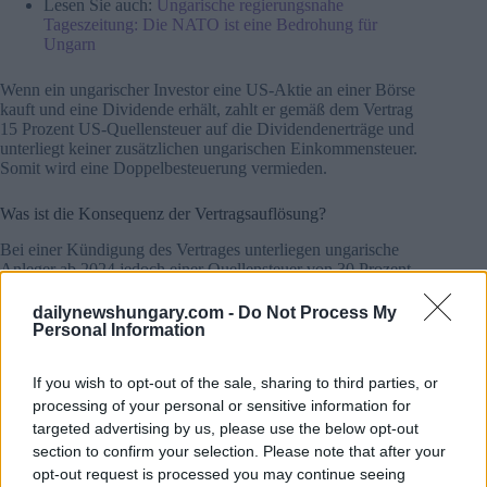
Lesen Sie auch:
Ungarische regierungsnahe
Tageszeitung: Die NATO ist eine Bedrohung für
Ungarn
Wenn ein ungarischer Investor eine US-Aktie an einer Börse
kauft und eine Dividende erhält, zahlt er gemäß dem Vertrag
15 Prozent US-Quellensteuer auf die Dividendenerträge und
unterliegt keiner zusätzlichen ungarischen Einkommensteuer.
Somit wird eine Doppelbesteuerung vermieden.
Was ist die Konsequenz der Vertragsauflösung?
Bei einer Kündigung des Vertrages unterliegen ungarische
Anleger ab 2024 jedoch einer Quellensteuer von 30 Prozent,
zusätzlich einer ungarischen Einkommensteuer von 5 Prozent
Damit erhöht sich die Gesamtsteuerlast auf 35 Prozent.
dailynewshungary.com -
Do Not Process My
Personal Information
Lesen Sie auch:
Hauskäufer strömen von Rumänien
nach Ungarn
If you wish to opt-out of the sale, sharing to third parties, or
processing of your personal or sensitive information for
Bei einer Kündigung des Abkommens gelten Zinserträge als
targeted advertising by us, please use the below opt-out
sonstige Einkünfte, die zusätzlich zur Einkommensteuer mit
section to confirm your selection. Please note that after your
13 Prozent Sozialbeitragsteuer belegt werden Obendrein
opt-out request is processed you may continue seeing
werden Transaktionen mit US-Aktien und – Anleihen nicht