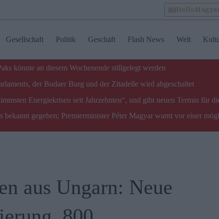
HelloMagya
Gesellschaft
Politik
Geschäft
Flash News
Welt
Kult
 Paks könnte an diesem Wochenende stillgelegt werden
laments, der Budaer Burg und der Zitadelle wird abgeschaltet
limmsten Energiekrisen seit Jahrzehnten“, und gibt neuen Termin für di
ks bekannt gegeben; Premierminister Péter Magyar warnt vor einer mög
ten aus Ungarn: Neue
ierung, 800