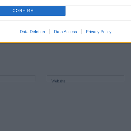
rungsplänen
ab
: Was ist passiert?
CONFIRM
Data Deletion
Data Access
Privacy Policy
Website