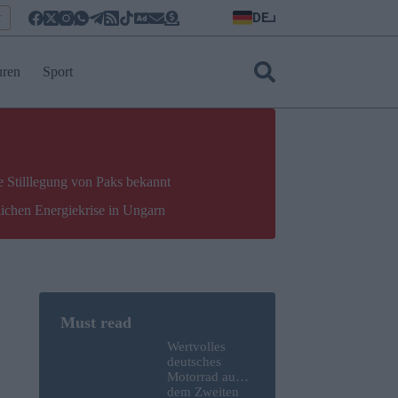
DE
r
uren
Sport
e Stilllegung von Paks bekannt
lichen Energiekrise in Ungarn
Wertvolles
deutsches
Motorrad aus
dem Zweiten