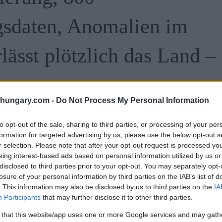
gsdaten, Anomalien im
ässt plötzlich das Land –
shungary.com -
Do Not Process My Personal Information
to opt-out of the sale, sharing to third parties, or processing of your per
formation for targeted advertising by us, please use the below opt-out s
r selection. Please note that after your opt-out request is processed y
eing interest-based ads based on personal information utilized by us or
 von heute:
disclosed to third parties prior to your opt-out. You may separately opt-
losure of your personal information by third parties on the IAB’s list of
. This information may also be disclosed by us to third parties on the
IA
Participants
that may further disclose it to other third parties.
 that this website/app uses one or more Google services and may gath
heiß-Partei mit Spionage-Software zu stören
? Kein