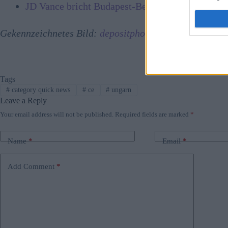
JD Vance bricht Budapest-Besuch
nach Verlänge
Gekennzeichnetes Bild:
depositphotos.com
Tags
#
category quick news
#
ce
#
ungarn
Leave a Reply
Your email address will not be published.
Required fields are marked
*
Name
*
Email
*
Add Comment
*