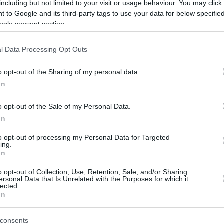
including but not limited to your visit or usage behaviour. You may click 
 to Google and its third-party tags to use your data for below specifi
ogle consent section.
l Data Processing Opt Outs
chthimmel!
ausstellung
über die Identität des Amazonasgebiets
o opt-out of the Sharing of my personal data.
arbeiten
, um eine eigene Wohnung zu kaufen!
In
o opt-out of the Sale of my Personal Data.
In
Internet veröffentlicht
to opt-out of processing my Personal Data for Targeted
ing.
h
wegen der Zusammenarbeit mit Russland scharf
In
steme:
Ungarn hat ein großes Geschäft mit den
o opt-out of Collection, Use, Retention, Sale, and/or Sharing
ersonal Data that Is Unrelated with the Purposes for which it
lected.
 werden und wann die Ergebnisse vorliegen
In
niert und
warum der Gewinner möglicherweise nicht
consents