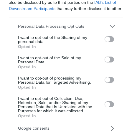
politischen Zielen der EU, räumte aber ein, dass noch viel
also be disclosed by us to third parties on the
IAB’s List of
Arbeit zu leisten sei. “Der erste Schritt wird von der neuen
Downstream Participants
that may further disclose it to other
Regierung selbst kommen, und von dort aus werden wir
third parties.
weitermachen”, fügte sie hinzu.
Please note that this website/app uses one or more Google
Personal Data Processing Opt Outs
Der Sprecher der Europäischen Kommission, Balázs Ujvári,
services and may gather and store information including but
sagte, dass rund 17 Milliarden Euro an EU-Mitteln für
not limited to your visit or usage behaviour. You may click to
I want to opt-out of the Sharing of my
Ungarn eingefroren seien, darunter 7,6 Milliarden im Rahmen
personal data.
grant or deny consent to Google and its third-party tags to
der Kohäsionspolitik und 10,4 Milliarden aus der RRF.
Opted In
use your data for below specified purposes in below Google
consent section.
Höchste Priorität
I want to opt-out of the Sale of my
Personal Data.
Peter Magyar, Vorsitzender der Tisza-Partei, sagte am
Opted In
Dienstag, er habe ein weiteres wichtiges Telefongespräch mit
der Präsidentin der Europäischen Kommission Ursula von der
I want to opt-out of processing my
Personal Data for Targeted Advertising.
Leyen geführt. “Wir waren uns einig, dass die Freigabe der
Opted In
EU-Mittel, die für das ungarische Volk bestimmt sind, aber
aufgrund der Korruption der vorherigen Regierung
I want to opt-out of Collection, Use,
eingefroren wurden, oberste Priorität hat”, sagte Magyar auf
Retention, Sale, and/or Sharing of my
Facebook.
Personal Data that Is Unrelated with the
Purposes for which it was collected.
Opted In
Unter Bezugnahme auf die Ergebnisse der Parlamentswahlen
fügte er hinzu, dass die Regierung Tisza nun die notwendigen
politischen Entscheidungen im Interesse der ungarischen
Google consents