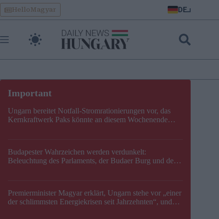
Skip
DE
HelloMagyar
to
content
Ungarn bereitet Notfall-Stromrationierungen vor, das
Kernkraftwerk Paks könnte an diesem Wochenende
stillgelegt werden
Budapester Wahrzeichen werden verdunkelt:
Beleuchtung des Parlaments, der Budaer Burg und der
Zitadelle wird abgeschaltet
Premierminister Magyar erklärt, Ungarn stehe vor „einer
der schlimmsten Energiekrisen seit Jahrzehnten“, und
gibt neuen Termin für die Stilllegung von Paks bekannt