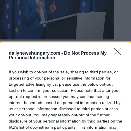
EU-Kommissionschefin Ursula von der Leyen. Foto: Dursun
Aydemir/Anadolu
dailynewshungary.com -
Do Not Process My
Péter Magyar und Ursula von der Leyen arbeiten eng
Personal Information
zusammen – 17,4 Milliarden Euro auf dem Spiel
In der Zwischenzeit bestätigte Pinho, dass die Präsidentin der
If you wish to opt-out of the sale, sharing to third parties, or
Europäischen Kommission, Ursula von der Leyen und der
processing of your personal or sensitive information for
gewählte ungarische Ministerpräsident Peter Magyar
targeted advertising by us, please use the below opt-out
vereinbart haben, im Interesse Ungarns und der EU eng
section to confirm your selection. Please note that after your
zusammenzuarbeiten. Die Europäische Kommission hat
opt-out request is processed you may continue seeing
bereits begonnen, mit Magyar zusammenzuarbeiten, während
interest-based ads based on personal information utilized by
sie die Zusammenarbeit mit der scheidenden Regierung bei
Bedarf fortsetzt, sagte sie.
us or personal information disclosed to third parties prior to
your opt-out. You may separately opt-out of the further
Sie sagte, die EU-Kommission begrüße Magyars pro-EU-
disclosure of your personal information by third parties on the
Haltung und seine Übereinstimmung mit mehreren
IAB’s list of downstream participants. This information may