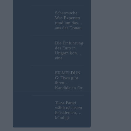
die NATO
innerhalb
weniger Jahre
Schatzsuche:
mit einem
Was Experten
Angriff auf die
rund um das
Probe stellen
aus der Donau
in Budapest
geborgene
deutsche
Die Einführung
Motorrad
des Euro in
gefunden
Ungarn könnte
haben – Fotos
eine
bedeutende
Anlagemöglich
keit im
EILMELDUN
Anleihebereich
G: Tisza gibt
schaffen, so
ihren
ein Analyst
Kandidaten für
das Amt des
nächsten
ungarischen
Tisza-Partei
Präsidenten
wählt nächsten
bekannt
Präsidenten,
kündigt
Soforthilfen für
Flughäfen und