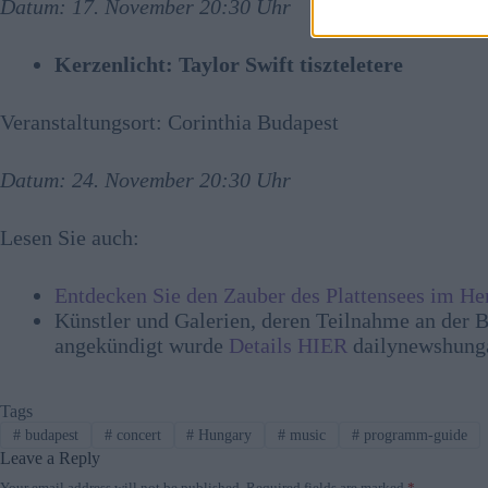
Datum: 17. November 20:30 Uhr
Kerzenlicht: Taylor Swift tiszteletere
Veranstaltungsort: Corinthia Budapest
Datum: 24. November 20:30 Uhr
Lesen Sie auch:
Entdecken Sie den Zauber des Plattensees im He
Künstler und Galerien, deren Teilnahme an der 
angekündigt wurde
Details HIER
dailynewshung
Tags
#
budapest
#
concert
#
Hungary
#
music
#
programm-guide
Leave a Reply
Your email address will not be published.
Required fields are marked
*