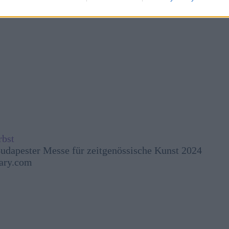
rbst
Budapester Messe für zeitgenössische Kunst 2024
ary.com