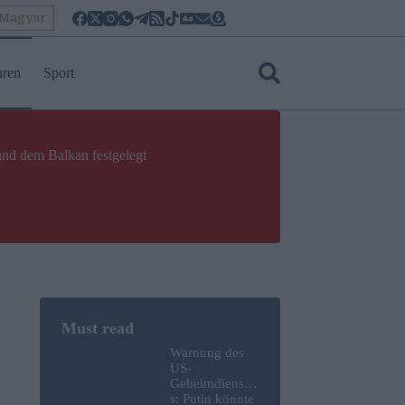
oMagyar
uren
Sport
und dem Balkan festgelegt
Warnung des
US-
Geheimdienste
s: Putin könnte