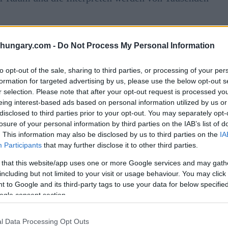
nd in verschiedenen Größen an idyllischen Orten aller
shungary.com -
Do Not Process My Personal Information
ssel), die Tour Eiffel (Paris), Burj Al Arab Jumeirah
stminster (London), Palau de la Musica Catalana
. Aquarium (Singapur) und viele weitere in den
to opt-out of the sale, sharing to third parties, or processing of your per
formation for targeted advertising by us, please use the below opt-out s
r selection. Please note that after your opt-out request is processed y
eing interest-based ads based on personal information utilized by us or
disclosed to third parties prior to your opt-out. You may separately opt-
losure of your personal information by third parties on the IAB’s list of
. This information may also be disclosed by us to third parties on the
IA
Participants
that may further disclose it to other third parties.
 that this website/app uses one or more Google services and may gath
including but not limited to your visit or usage behaviour. You may click 
 to Google and its third-party tags to use your data for below specifi
ogle consent section.
he mit Konzerten mit Werken der größten Komponisten
le umfasst die ständig wachsende Liste von
l Data Processing Opt Outs
runter Hommagen an zeitgenössische Künstler wie