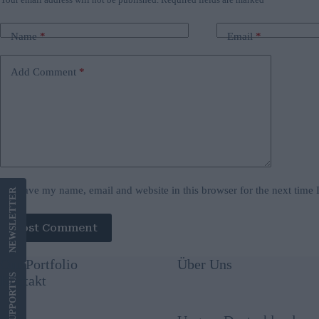
Name
*
Email
*
Add Comment
*
Save my name, email and website in this browser for the next time
LETTER
Post Comment
NEWS
Our Portfolio
Über Uns
US
Kontakt
SUPPORT