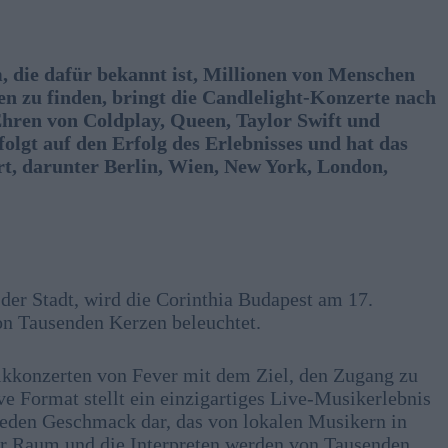
, die dafür bekannt ist, Millionen von Menschen
ten zu finden, bringt die Candlelight-Konzerte nach
Ehren von Coldplay, Queen, Taylor Swift und
folgt auf den Erfolg des Erlebnisses und hat das
rt, darunter Berlin, Wien, New York, London,
er Stadt, wird die Corinthia Budapest am 17.
n Tausenden Kerzen beleuchtet.
ikkonzerten von Fever mit dem Ziel, den Zugang zu
e Format stellt ein einzigartiges Live-Musikerlebnis
eden Geschmack dar, das von lokalen Musikern in
er Raum und die Interpreten werden von Tausenden