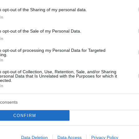
die sich Animes, Filmsoundtracks und vielen mehr
o opt-out of the Sharing of my personal data.
dahingehend entwickelt, dass es verschiedene Elemente
In
s wie Jazz, Soul, Oper, Flamenco und mehr enthält.
o opt-out of the Sale of my Personal Data.
mit innovativen Erfahrungen zu inspirieren, neue Ideen
In
n. Dazu gehören neben den Candlelight Concerts auch
 Things: The Experience, Van Gogh: The Immersive
to opt-out of processing my Personal Data for Targeted
ing.
rience.
In
o opt-out of Collection, Use, Retention, Sale, and/or Sharing
ts, Zugang
Hier hier
.
ersonal Data that Is Unrelated with the Purposes for which it
lected.
In
consents
CONFIRM
Data Deletion
Data Access
Privacy Policy