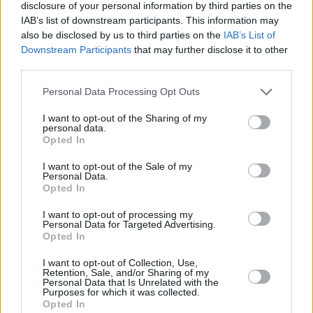
disclosure of your personal information by third parties on the
IAB’s list of downstream participants. This information may
also be disclosed by us to third parties on the
IAB’s List of
Downstream Participants
that may further disclose it to other
third parties.
Please note that this website/app uses one or more Google
Personal Data Processing Opt Outs
services and may gather and store information including but
not limited to your visit or usage behaviour. You may click to
I want to opt-out of the Sharing of my
personal data.
grant or deny consent to Google and its third-party tags to
Opted In
use your data for below specified purposes in below Google
consent section.
I want to opt-out of the Sale of my
Personal Data.
Opted In
I want to opt-out of processing my
Personal Data for Targeted Advertising.
Opted In
I want to opt-out of Collection, Use,
Retention, Sale, and/or Sharing of my
Personal Data that Is Unrelated with the
Purposes for which it was collected.
Im Saal gibt es auch Seerosen und Weiden, der Raum als
Opted In
Ganzes wurde mit wärmerem Licht ausgestattet, was die