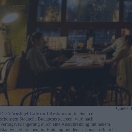
Quelle: 
Die
Városliget Café und Restaurant
, in einem der
schönsten Stadtteile Budapests gelegen, wird nach
Vertragsverlängerung durch eine Ausschreibung mit neuem
Elan weiterbetrieben, im Einklang mit dem saisonalen Betrieb