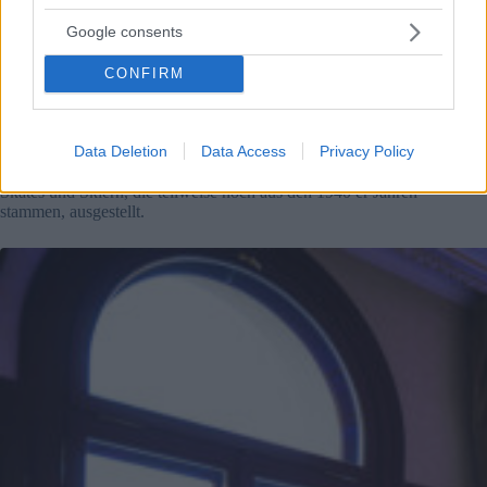
romantische Atmosphäre noch verstärkt.
Google consents
Haupthalle ist heute eine Wintersporthalle
CONFIRM
Die Haupthalle wurde zu einer Wintersporthalle umgebaut,
hier ist alles auf Skaten und Winteraktivitäten wie
Schlittenfahren ausgerichtet, primär sollte eine an die Eishalle
Data Deletion
Data Access
Privacy Policy
und den City Park erinnernde Innenatmosphäre geschaffen
werden, in der Halle werden eine Vielzahl von echten Curio-
Skates und Skiern, die teilweise noch aus den 1940 er Jahren
stammen, ausgestellt.