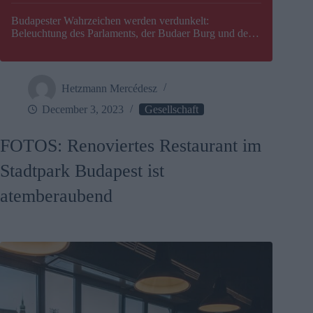
Budapester Wahrzeichen werden verdunkelt:
Beleuchtung des Parlaments, der Budaer Burg und der
Zitadelle wird abgeschaltet
Hetzmann Mercédesz
December 3, 2023
Gesellschaft
FOTOS: Renoviertes Restaurant im
Stadtpark Budapest ist
atemberaubend