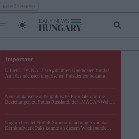
Skip
HelloMagyar
to
content
EILMELDUNG: Tisza gibt ihren Kandidaten für das
Amt des nächsten ungarischen Präsidenten bekannt
Neue ungarische außenpolitische Prioritäten für die
Beziehungen zu Putins Russland, der „MAGA“-Welt,
der EU, der V4, der NATO und dem Balkan festgelegt
Ungarn bereitet Notfall-Stromrationierungen vor, das
Kernkraftwerk Paks könnte an diesem Wochenende
stillgelegt werden