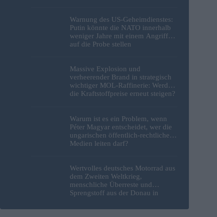
Warnung des US-Geheimdienstes:
Putin könnte die NATO innerhalb
weniger Jahre mit einem Angriff
auf die Probe stellen
Massive Explosion und
verheerender Brand in strategisch
wichtiger MOL-Raffinerie: Werden
die Kraftstoffpreise erneut steigen?
– Video
Warum ist es ein Problem, wenn
Péter Magyar entscheidet, wer die
ungarischen öffentlich-rechtlichen
Medien leiten darf?
Wertvolles deutsches Motorrad aus
dem Zweiten Weltkrieg,
menschliche Überreste und
Sprengstoff aus der Donau in
Budapest geborgen – Fotos