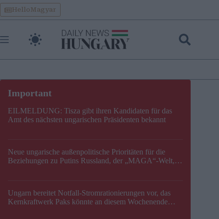
Skip
HelloMagyar
to
content
EILMELDUNG: Tisza gibt ihren Kandidaten für das
Amt des nächsten ungarischen Präsidenten bekannt
Neue ungarische außenpolitische Prioritäten für die
Beziehungen zu Putins Russland, der „MAGA“-Welt,
der EU, der V4, der NATO und dem Balkan festgelegt
Ungarn bereitet Notfall-Stromrationierungen vor, das
Kernkraftwerk Paks könnte an diesem Wochenende
stillgelegt werden