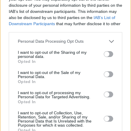
disclosure of your personal information by third parties on the
IAB’s list of downstream participants. This information may
also be disclosed by us to third parties on the
IAB’s List of
Downstream Participants
that may further disclose it to other
third parties.
Please note that this website/app uses one or more Google
Personal Data Processing Opt Outs
services and may gather and store information including but
not limited to your visit or usage behaviour. You may click to
I want to opt-out of the Sharing of my
personal data.
grant or deny consent to Google and its third-party tags to
Opted In
use your data for below specified purposes in below Google
consent section.
I want to opt-out of the Sale of my
Personal Data.
Opted In
I want to opt-out of processing my
Personal Data for Targeted Advertising.
Opted In
I want to opt-out of Collection, Use,
Retention, Sale, and/or Sharing of my
Personal Data that Is Unrelated with the
Purposes for which it was collected.
Opted In