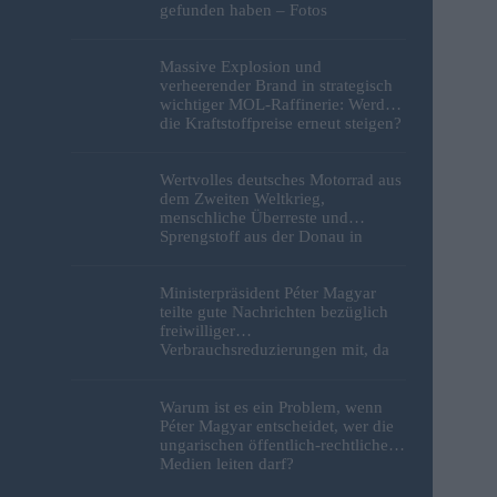
gefunden haben – Fotos
Massive Explosion und
verheerender Brand in strategisch
wichtiger MOL-Raffinerie: Werden
die Kraftstoffpreise erneut steigen?
– Video
Wertvolles deutsches Motorrad aus
dem Zweiten Weltkrieg,
menschliche Überreste und
Sprengstoff aus der Donau in
Budapest geborgen – Fotos
Ministerpräsident Péter Magyar
teilte gute Nachrichten bezüglich
freiwilliger
Verbrauchsreduzierungen mit, da
erneut Hitzerekorde gebrochen
wurden
Warum ist es ein Problem, wenn
Péter Magyar entscheidet, wer die
ungarischen öffentlich-rechtlichen
Medien leiten darf?