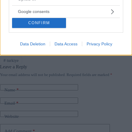
Google consents
CONFIRM
Data Deletion
Data Access
Privacy Policy
Tags
#
budapest
#
concert
#
Event
#
middle-east
#
turkiye
Leave a Reply
Your email address will not be published.
Required fields are marked
*
Name
*
Email
*
Website
Add Comment
*