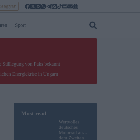
oMagyar
uren
Sport
e Stilllegung von Paks bekannt
lichen Energiekrise in Ungarn
Wertvolles
deutsches
Motorrad aus
dem Zweiten