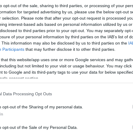
to opt-out of the sale, sharing to third parties, or processing of your per
formation for targeted advertising by us, please use the below opt-out s
r selection. Please note that after your opt-out request is processed y
 Budapester Weihnachtsmessen
eing interest-based ads based on personal information utilized by us or
disclosed to third parties prior to your opt-out. You may separately opt-
losure of your personal information by third parties on the IAB’s list of
. This information may also be disclosed by us to third parties on the
IA
fröhliches und schokoladengeschmackliches Bier 300
Participants
that may further disclose it to other third parties.
R) pro dl kostet. Weihnachtspunsch kostet 300 HUF,
 that this website/app uses one or more Google services and may gath
 HUF/dl (1,32-1,58 EUR), geröstete Kastanien sind
including but not limited to your visit or usage behaviour. You may click 
rnsteinkuchen 1.500 EUR (1.500 EUR) beträgt.
 to Google and its third-party tags to use your data for below specifi
ogle consent section.
ker, heiß und sättigend, so die Journalisten des
kleine Portion geröstetes Rindfleisch oder für das
l Data Processing Opt Outs
o opt-out of the Sharing of my personal data.
l, handgefertigten Schmuck oder auch günstige
In
tsmesse Vörösmarty Square kostet Szeged die Hälfte
eise in Budapest bei etwa 3.200 HUF, während in
o opt-out of the Sale of my Personal Data.