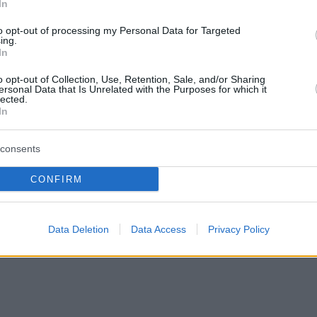
e ist heißer Wein in Budapest günstiger als in
In
to opt-out of processing my Personal Data for Targeted
ing.
In
o opt-out of Collection, Use, Retention, Sale, and/or Sharing
ersonal Data that Is Unrelated with the Purposes for which it
sitäten in Ungarn Weiterlesen
HIER
lected.
en ab heute: Hier ist alles, was Sie wissen sollten –
In
consents
Botkas Facebook-Seite:
CONFIRM
Data Deletion
Data Access
Privacy Policy