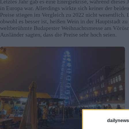
Letztes Jahr gab es eine Energiekrise, während dieses 
in Europa war. Allerdings wirkte sich keiner der beid
Preise stiegen im Vergleich zu 2022 nicht wesentlich. L
obwohl es besser ist, heißen Wein in der Hauptstadt z
weltberühmte Budapester Weihnachtsmesse am Vörösmar
Ausländer sagten, dass die Preise sehr hoch seien.
dailynew