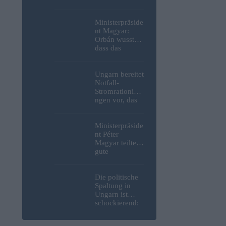
Weltkrieg,
menschliche
Überreste und
Ministerpräside
Sprengstoff aus
nt Magyar:
der Donau in
Orbán wusste,
Budapest
dass das
geborgen –
ungarische
Fotos
Energiesystem
kurz vor dem
Ungarn bereitet
Zusammenbruc
Notfall-
h stand, hat
Stromrationieru
jedoch nichts
ngen vor, das
unternommen
Kernkraftwerk
Paks könnte an
diesem
Ministerpräside
Wochenende
nt Péter
stillgelegt
Magyar teilte
werden
gute
Nachrichten
bezüglich
freiwilliger
Die politische
Verbrauchsred
Spaltung in
uzierungen
Ungarn ist
mit, da erneut
schockierend:
Hitzerekorde
Selbst inmitten
gebrochen
einer Wasser-