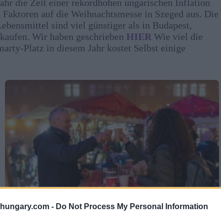
Jahr die Zeit einer rekordhohen ungarischen Inflation
en Faktoren auf die Weihnachtsmesse in Szeged aus. Die
ebensmittel sind viel günstiger als in Budapest,
u kaufen. Wir haben geschrieben
HIER
Wie viel die
ty-Platz in diesem Jahr kostet Selbst einige
shungary.com -
Do Not Process My Personal Information