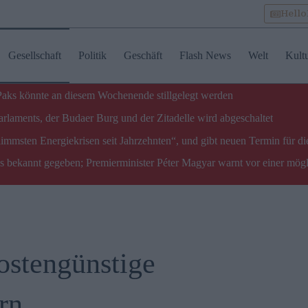
Hell
Gesellschaft
Politik
Geschäft
Flash News
Welt
Kult
 Paks könnte an diesem Wochenende stillgelegt werden
laments, der Budaer Burg und der Zitadelle wird abgeschaltet
limmsten Energiekrisen seit Jahrzehnten“, und gibt neuen Termin für di
ks bekannt gegeben; Premierminister Péter Magyar warnt vor einer mög
kostengünstige
rn