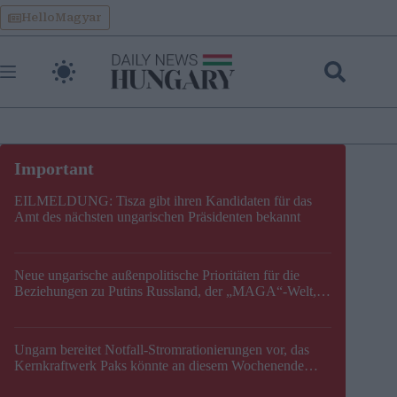
Skip
HelloMagyar
to
content
EILMELDUNG: Tisza gibt ihren Kandidaten für das
Amt des nächsten ungarischen Präsidenten bekannt
Neue ungarische außenpolitische Prioritäten für die
Beziehungen zu Putins Russland, der „MAGA“-Welt,
der EU, der V4, der NATO und dem Balkan festgelegt
Ungarn bereitet Notfall-Stromrationierungen vor, das
Kernkraftwerk Paks könnte an diesem Wochenende
stillgelegt werden