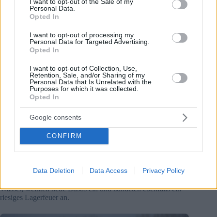
I want to opt-out of the Sale of my
Personal Data.
Opted In
I want to opt-out of processing my
Personal Data for Targeted Advertising.
Opted In
I want to opt-out of Collection, Use,
Retention, Sale, and/or Sharing of my
Personal Data that Is Unrelated with the
Purposes for which it was collected.
Opted In
Google consents
CONFIRM
Data Deletion
Data Access
Privacy Policy
Gestern (heyday) ruderten Busós über die Donau,
marschierten in der Stadt, stellten den Karnevalssarg auf
Wasser, weihten neue Busós ein und zündeten ebenfalls ein
riesiges Lagerfeuer an.