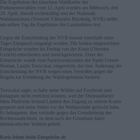
Die Ergebnisse der einzelnen Wahlkreise der
Parlamentswahlen vom 12. April wurden am Mittwoch, den
29. April, überall rechtskräftig und der Nationale
Wahlausschuss (Nemzeti Választási Bizottság, NVB) stellte
am selben Tag die Ergebnisse der Landeslisten fest.
Gegen die Entscheidung der NVB konnte innerhalb eines
Tages Einspruch eingelegt werden. Die beiden eingereichten
Einsprüche wurden bis Freitag von der Kuria (Oberstes
Gericht) entschieden und zurückgewiesen. Einer der
Einsprüche wurde vom Parteivorsitzenden der Partei Unsere
Heimat, Laszlo Toroczkai, eingereicht, der eine Änderung der
Entscheidung der NVB wegen eines Verstoßes gegen die
Regeln zur Ermittlung der Wahlergebnisse forderte.
Toroczkai sagte, er habe seine Wähler auf Facebook und
Instagram nicht erreichen können, weil der Dienstanbieter
Meta Platforms Ireland Limited den Zugang zu seinem Konto
gesperrt und seine Seiten vor der Wahlperiode gelöscht habe.
Er behauptete, dies verstoße gegen das Grundprinzip der
Rechtsstaatlichkeit, zu dem auch der Grundsatz fairer
demokratischer Wahlen gehört.
Kuria lehnte beide Einsprüche ab