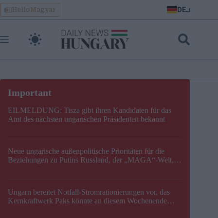
Skip
DE
HelloMagyar
to
content
EILMELDUNG: Tisza gibt ihren Kandidaten für das
Amt des nächsten ungarischen Präsidenten bekannt
Neue ungarische außenpolitische Prioritäten für die
Beziehungen zu Putins Russland, der „MAGA“-Welt,
der EU, der V4, der NATO und dem Balkan festgelegt
Ungarn bereitet Notfall-Stromrationierungen vor, das
Kernkraftwerk Paks könnte an diesem Wochenende
stillgelegt werden