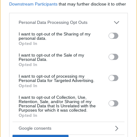
Downstream Participants
that may further disclose it to other
#
category Hungarian politics
#
category politics
#
ce
third parties.
#
election
#
elections
#
fidesz
#
Hungary
Please note that this website/app uses one or more Google
#
peter magyar
#
tisza party
#
viktor orban
Personal Data Processing Opt Outs
services and may gather and store information including but
Leave a Reply
not limited to your visit or usage behaviour. You may click to
I want to opt-out of the Sharing of my
Your email address will not be published.
Required fields are marked
*
personal data.
grant or deny consent to Google and its third-party tags to
Opted In
use your data for below specified purposes in below Google
Name
*
consent section.
I want to opt-out of the Sale of my
Personal Data.
Opted In
Email
*
I want to opt-out of processing my
Website
Personal Data for Targeted Advertising.
Opted In
Add Comment
*
I want to opt-out of Collection, Use,
Retention, Sale, and/or Sharing of my
Personal Data that Is Unrelated with the
Purposes for which it was collected.
Opted In
Google consents