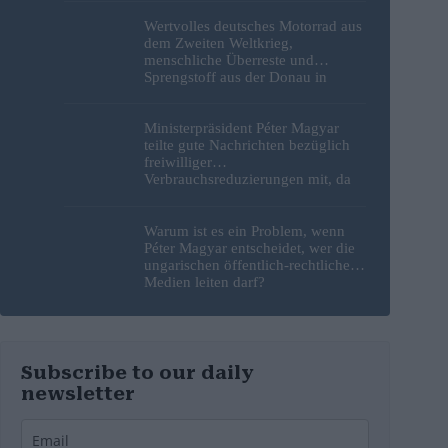
Wertvolles deutsches Motorrad aus
dem Zweiten Weltkrieg,
menschliche Überreste und
Sprengstoff aus der Donau in
Budapest geborgen – Fotos
Ministerpräsident Péter Magyar
teilte gute Nachrichten bezüglich
freiwilliger
Verbrauchsreduzierungen mit, da
erneut Hitzerekorde gebrochen
wurden
Warum ist es ein Problem, wenn
Péter Magyar entscheidet, wer die
ungarischen öffentlich-rechtlichen
Medien leiten darf?
Subscribe to our daily
newsletter