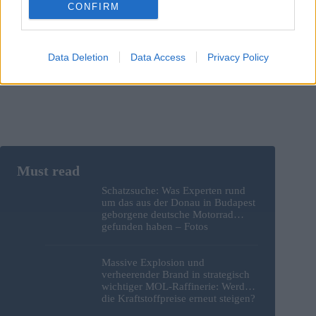
CONFIRM
Save my name, email and website in this browser for the
next time I comment.
Data Deletion
Data Access
Privacy Policy
Post Comment
Schatzsuche: Was Experten rund
um das aus der Donau in Budapest
geborgene deutsche Motorrad
gefunden haben – Fotos
Massive Explosion und
verheerender Brand in strategisch
wichtiger MOL-Raffinerie: Werden
die Kraftstoffpreise erneut steigen?
– Video