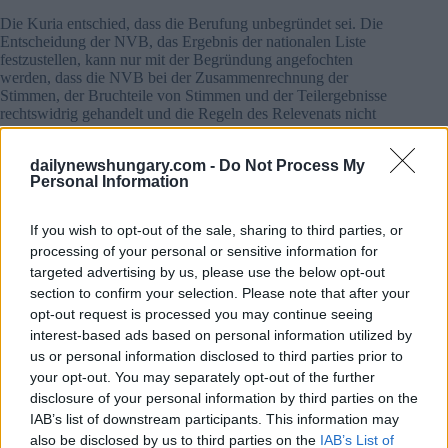
Die Kuria entschied, dass die Berufung unbegründet sei. Die
Entscheidung der NVB, das Ergebnis der nationalen Liste
festzustellen, kann nur mit der Begründung angefochten
werden, dass die NVB bei der Zusammenrechnung der
Stimmen, der Bruchteile von Stimmen und der Teilergebnisse
rechtswidrig gehandelt und die Regeln des Relevenats nicht
eingehalten hat.
dailynewshungary.com -
Do Not Process My
Kuria sagte, dass der angebliche Verstoß nicht mit dem
Personal Information
Prozess der Ermittlung des Ergebnisses, sondern mit den
Wahlkampfaktivitäten vor der Wahl zusammenhängt und
daher nicht im Rahmen der Beschwerde gegen die
If you wish to opt-out of the sale, sharing to third parties, or
Entscheidung der NVB geprüft werden kann.
processing of your personal or sensitive information for
targeted advertising by us, please use the below opt-out
Ungarischer Milliardär
behauptet, langjähriger Spender
section to confirm your selection. Please note that after your
der Tisza-Partei zu sein
: Partei sagt, er habe erst wenige
opt-out request is processed you may continue seeing
Tage vor den Wahlen gespendet
interest-based ads based on personal information utilized by
us or personal information disclosed to third parties prior to
Gekennzeichnetes Bild:
Anadolu Agentur
your opt-out. You may separately opt-out of the further
disclosure of your personal information by third parties on the
IAB’s list of downstream participants. This information may
also be disclosed by us to third parties on the
IAB’s List of
Tags