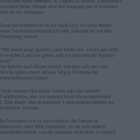
Schwester dafür stimmten, in Ungarn zu bleiben. Letztendlich
entschied Bélas Stimme über den Ausgang und er entschied
sich für das Abenteuer.
Zunächst schafften sie es nur nach Gy.r, wo seine Mutter
einen Nervenzusammenbruch erlitt, während sie auf ihre
Versetzung wartete.
“Wir lassen unser ganzes Leben hinter uns, wissen gar nicht,
in welches Land wir gehen, und wir sprechen die Sprache
nicht”
Sie kehrten nach Hause zurück, machten sich aber eine
Woche später erneut auf den Weg in Richtung der
österreichischen Grenze.
“Jeder brachte eine kleine Tasche mit; eine enthielt
Familienfotos, aber wir konnten kaum etwas mitnehmen”
I. Béla Barás, eine pensionierte Landschaftsarchitektin aus
Saskatoon, Kanada
Im November war es noch einfach, die Grenze zu
überqueren, aber Mitte Dezember, als sie sich endlich
entschieden hatten, war die Situation nicht mehr so einfach.