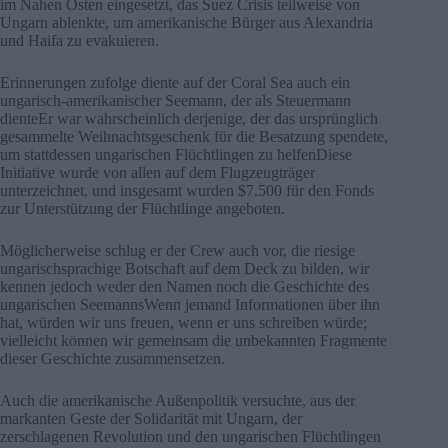
im Nahen Osten eingesetzt, das Suez Crisis teilweise von
Ungarn ablenkte, um amerikanische Bürger aus Alexandria
und Haifa zu evakuieren.
Erinnerungen zufolge diente auf der Coral Sea auch ein
ungarisch-amerikanischer Seemann, der als Steuermann
dienteEr war wahrscheinlich derjenige, der das ursprünglich
gesammelte Weihnachtsgeschenk für die Besatzung spendete,
um stattdessen ungarischen Flüchtlingen zu helfenDiese
Initiative wurde von allen auf dem Flugzeugträger
unterzeichnet, und insgesamt wurden $7.500 für den Fonds
zur Unterstützung der Flüchtlinge angeboten.
Möglicherweise schlug er der Crew auch vor, die riesige
ungarischsprachige Botschaft auf dem Deck zu bilden, wir
kennen jedoch weder den Namen noch die Geschichte des
ungarischen SeemannsWenn jemand Informationen über ihn
hat, würden wir uns freuen, wenn er uns schreiben würde;
vielleicht können wir gemeinsam die unbekannten Fragmente
dieser Geschichte zusammensetzen.
Auch die amerikanische Außenpolitik versuchte, aus der
markanten Geste der Solidarität mit Ungarn, der
zerschlagenen Revolution und den ungarischen Flüchtlingen