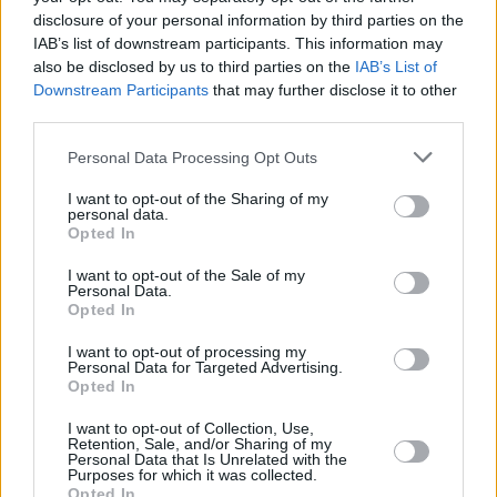
Budapester Opernhaus, Kartoffeln in der Küche schälen.
disclosure of your personal information by third parties on the
IAB’s list of downstream participants. This information may
also be disclosed by us to third parties on the
IAB’s List of
Downstream Participants
that may further disclose it to other
third parties.
Please note that this website/app uses one or more Google
Personal Data Processing Opt Outs
services and may gather and store information including but
not limited to your visit or usage behaviour. You may click to
I want to opt-out of the Sharing of my
personal data.
grant or deny consent to Google and its third-party tags to
Opted In
use your data for below specified purposes in below Google
consent section.
I want to opt-out of the Sale of my
Personal Data.
Opted In
I want to opt-out of processing my
Personal Data for Targeted Advertising.
Opted In
I want to opt-out of Collection, Use,
Retention, Sale, and/or Sharing of my
Personal Data that Is Unrelated with the
Purposes for which it was collected.
Opted In