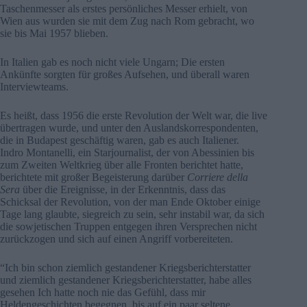
Taschenmesser als erstes persönliches Messer erhielt, von
Wien aus wurden sie mit dem Zug nach Rom gebracht, wo
sie bis Mai 1957 blieben.
In Italien gab es noch nicht viele Ungarn; Die ersten
Ankünfte sorgten für großes Aufsehen, und überall waren
Interviewteams.
Es heißt, dass 1956 die erste Revolution der Welt war, die live
übertragen wurde, und unter den Auslandskorrespondenten,
die in Budapest geschäftig waren, gab es auch Italiener.
Indro Montanelli, ein Starjournalist, der von Abessinien bis
zum Zweiten Weltkrieg über alle Fronten berichtet hatte,
berichtete mit großer Begeisterung darüber
Corriere della
Sera
über die Ereignisse, in der Erkenntnis, dass das
Schicksal der Revolution, von der man Ende Oktober einige
Tage lang glaubte, siegreich zu sein, sehr instabil war, da sich
die sowjetischen Truppen entgegen ihren Versprechen nicht
zurückzogen und sich auf einen Angriff vorbereiteten.
“Ich bin schon ziemlich gestandener Kriegsberichterstatter
und ziemlich gestandener Kriegsberichterstatter, habe alles
gesehen Ich hatte noch nie das Gefühl, dass mir
Heldengeschichten begegnen, bis auf ein paar seltene