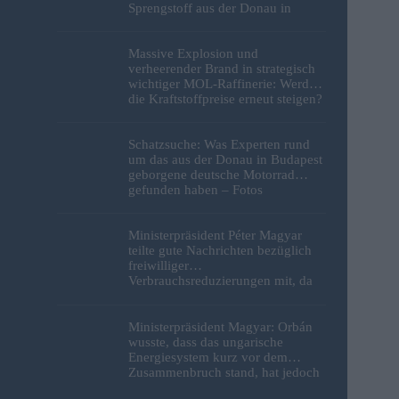
Sprengstoff aus der Donau in
Budapest geborgen – Fotos
Massive Explosion und
verheerender Brand in strategisch
wichtiger MOL-Raffinerie: Werden
die Kraftstoffpreise erneut steigen?
– Video
Schatzsuche: Was Experten rund
um das aus der Donau in Budapest
geborgene deutsche Motorrad
gefunden haben – Fotos
Ministerpräsident Péter Magyar
teilte gute Nachrichten bezüglich
freiwilliger
Verbrauchsreduzierungen mit, da
erneut Hitzerekorde gebrochen
wurden
Ministerpräsident Magyar: Orbán
wusste, dass das ungarische
Energiesystem kurz vor dem
Zusammenbruch stand, hat jedoch
nichts unternommen