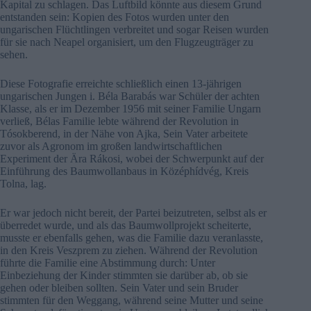
Kapital zu schlagen. Das Luftbild könnte aus diesem Grund
entstanden sein: Kopien des Fotos wurden unter den
ungarischen Flüchtlingen verbreitet und sogar Reisen wurden
für sie nach Neapel organisiert, um den Flugzeugträger zu
sehen.
Diese Fotografie erreichte schließlich einen 13-jährigen
ungarischen Jungen i. Béla Barabás war Schüler der achten
Klasse, als er im Dezember 1956 mit seiner Familie Ungarn
verließ, Bélas Familie lebte während der Revolution in
Tósokberend, in der Nähe von Ajka, Sein Vater arbeitete
zuvor als Agronom im großen landwirtschaftlichen
Experiment der Ära Rákosi, wobei der Schwerpunkt auf der
Einführung des Baumwollanbaus in Középhídvég, Kreis
Tolna, lag.
Er war jedoch nicht bereit, der Partei beizutreten, selbst als er
überredet wurde, und als das Baumwollprojekt scheiterte,
musste er ebenfalls gehen, was die Familie dazu veranlasste,
in den Kreis Veszprem zu ziehen. Während der Revolution
führte die Familie eine Abstimmung durch: Unter
Einbeziehung der Kinder stimmten sie darüber ab, ob sie
gehen oder bleiben sollten. Sein Vater und sein Bruder
stimmten für den Weggang, während seine Mutter und seine