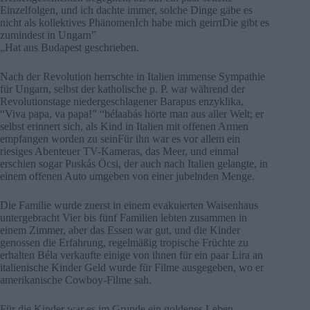
Einzelfolgen, und ich dachte immer, solche Dinge gäbe es
nicht als kollektives PhänomenIch habe mich geirrtDie gibt es
zumindest in Ungarn”
„Hat aus Budapest geschrieben.
Nach der Revolution herrschte in Italien immense Sympathie
für Ungarn, selbst der katholische p. P. war während der
Revolutionstage niedergeschlagener Barapus enzyklika,
“Viva papa, va papa!” “bélaabás hörte man aus aller Welt; er
selbst erinnert sich, als Kind in Italien mit offenen Armen
empfangen worden zu seinFür ihn war es vor allem ein
riesiges Abenteuer TV-Kameras, das Meer, und einmal
erschien sogar Puskás Öcsi, der auch nach Italien gelangte, in
einem offenen Auto umgeben von einer jubelnden Menge.
Die Familie wurde zuerst in einem evakuierten Waisenhaus
untergebracht Vier bis fünf Familien lebten zusammen in
einem Zimmer, aber das Essen war gut, und die Kinder
genossen die Erfahrung, regelmäßig tropische Früchte zu
erhalten Béla verkaufte einige von ihnen für ein paar Lira an
italienische Kinder Geld wurde für Filme ausgegeben, wo er
amerikanische Cowboy-Filme sah.
Für die Kinder war es im Grunde ein goldenes Leben