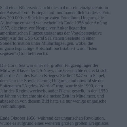
Statt einer Bilderserie taucht diesmal nur ein einziges Foto in
der Auswahl von Fortepan auf, und namentlich ist dieses Foto
das 200.000ste Stück im privaten Fotoalbum Ungarns, die
Aufnahme entstand wahrscheinlich Ende 1956 oder Anfang
1957, die einen vor Neapel vor Anker liegenden
amerikanischen Flugzeugträger aus der Vogelperspektive
zeigt Auf der USS Coral Sea stehen Seeleute in einer
Sonderformation unter Militärflugzeugen, wobei die
ungarischsprachige Botschaft buchstabiert wird: “Isten
segítsen” (Gott helft euch).
Die Coral Sea war einer der großen Flugzeugträger der
Midway-Klasse der US Navy, ihre Geschichte erstreckt sich
über die Zeit des Kalten Krieges: Sie lief 1947 vom Stapel,
dem Jahr der Sowjetisierung Ungarns, und obwohl sie den
Spitznamen “Ageless Warrior” trug, wurde sie 1990, dem
Jahr des Regimewechsels, außer Dienst gestellt, in den 1950
er Jahren verbrachte sie die meiste Zeit im Mittelmeer, und
abgesehen von diesem Bild hatte sie nur wenige ungarische
Verbindungen.
Ende Oktober 1956, während der ungarischen Revolution,
wurde es aufgrund eines weiteren großen großen Ereignisses