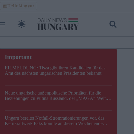
Skip
HelloMagyar
to
content
EILMELDUNG: Tisza gibt ihren Kandidaten für das
Amt des nächsten ungarischen Präsidenten bekannt
Neue ungarische außenpolitische Prioritäten für die
Beziehungen zu Putins Russland, der „MAGA“-Welt,
der EU, der V4, der NATO und dem Balkan festgelegt
Ungarn bereitet Notfall-Stromrationierungen vor, das
Kernkraftwerk Paks könnte an diesem Wochenende
stillgelegt werden