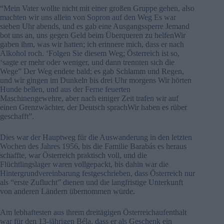
“Mein Vater wollte nicht mit einer großen Gruppe gehen, also
machten wir uns allein von Sopron auf den Weg Es war
sieben Uhr abends, und es gab eine Ausgangssperre Jemand
bot uns an, uns gegen Geld beim Überqueren zu helfenWir
gaben ihm, was wir hatten; ich erinnere mich, dass er nach
Alkohol roch. ‘Folgen Sie diesem Weg; Österreich ist so,
‘sagte er mehr oder weniger, und dann trennten sich die
Wege” Der Weg endete bald; es gab Schlamm und Regen,
und wir gingen im Dunkeln bis drei Uhr morgens Wir hörten
Hunde bellen, und aus der Ferne feuerten
Maschinengewehre, aber nach einiger Zeit trafen wir auf
einen Grenzwächter, der Deutsch sprachWir haben es rüber
geschafft”.
Dies war der Hauptweg für die Auswanderung in den letzten
Wochen des Jahres 1956, bis die Familie Barabás es heraus
schaffte, war Österreich praktisch voll, und die
Flüchtlingslager waren vollgepackt, bis dahin war die
Hintergrundvereinbarung festgeschrieben, dass Österreich nur
als “erste Zuflucht” dienen und die langfristige Unterkunft
von anderen Ländern übernommen würde.
Am lebhaftesten aus ihrem dreitägigen Österreichaufenthalt
war für den 13-jährigen Béla, dass er als Geschenk ein