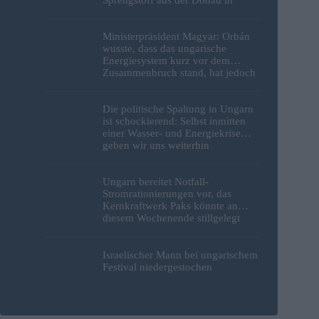
Budapest geborgen – Fotos
Ministerpräsident Magyar: Orbán
wusste, dass das ungarische
Energiesystem kurz vor dem
Zusammenbruch stand, hat jedoch
nichts unternommen
Die politische Spaltung in Ungarn
ist schockierend: Selbst inmitten
einer Wasser- und Energiekrise
geben wir uns weiterhin
gegenseitig die Schuld
Ungarn bereitet Notfall-
Stromrationierungen vor, das
Kernkraftwerk Paks könnte an
diesem Wochenende stillgelegt
werden
Israelischer Mann bei ungarischem
Festival niedergestochen