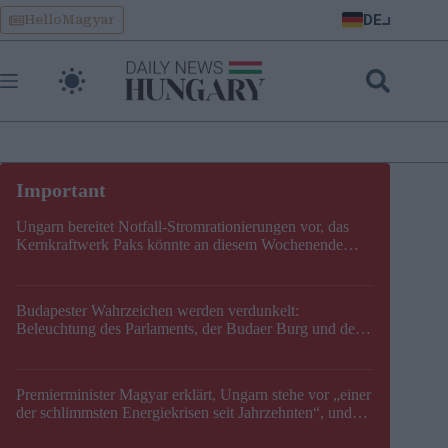
Skip
DE
HelloMagyar
to
content
Ungarn bereitet Notfall-Stromrationierungen vor, das
Kernkraftwerk Paks könnte an diesem Wochenende
stillgelegt werden
Budapester Wahrzeichen werden verdunkelt:
Beleuchtung des Parlaments, der Budaer Burg und der
Zitadelle wird abgeschaltet
Premierminister Magyar erklärt, Ungarn stehe vor „einer
der schlimmsten Energiekrisen seit Jahrzehnten“, und
gibt neuen Termin für die Stilllegung von Paks bekannt