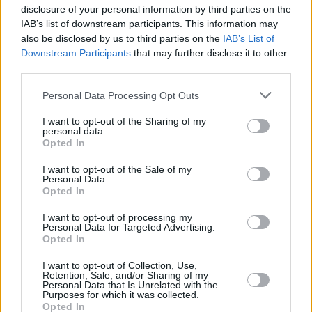
disclosure of your personal information by third parties on the
IAB’s list of downstream participants. This information may
also be disclosed by us to third parties on the
IAB’s List of
Downstream Participants
that may further disclose it to other
third parties.
Nur noch ein paar Wochen für Premier Orbán an der Macht?
Please note that this website/app uses one or more Google
Personal Data Processing Opt Outs
Foto:
Facebook/Orbán Viktor
services and may gather and store information including but
Gábor Török, einer der angesehensten und präzisesten
not limited to your visit or usage behaviour. You may click to
I want to opt-out of the Sharing of my
politischen Analysten Ungarns, ist der Meinung, dass zwei
personal data.
grant or deny consent to Google and its third-party tags to
Institute, die das Ergebnis der letzten Wahl richtig
Opted In
use your data for below specified purposes in below Google
eingeschätzt haben, nicht beide so falsch liegen können.
consent section.
I want to opt-out of the Sale of my
Personal Data.
Wenn das stimmt, hat Viktor Orbán nur noch wenige Wochen
Opted In
im Amt. Nach 16 Jahren würde die Fidesz an die Theiß-Partei
fallen, die dann den nächsten Premierminister Ungarns stellen
I want to opt-out of processing my
würde.
Personal Data for Targeted Advertising.
Opted In
Lesen Sie bei uns mehr über die
Wahlen 2026
:
I want to opt-out of Collection, Use,
Retention, Sale, and/or Sharing of my
Reuters:
Trump fürchtet, den potenziellen Verlierer
Personal Data that Is Unrelated with the
Orbán zu unterstützen; Fidesz strebt Koalition mit
Purposes for which it was collected.
Huxit-Unterstützer Mi Hazánk an
Opted In