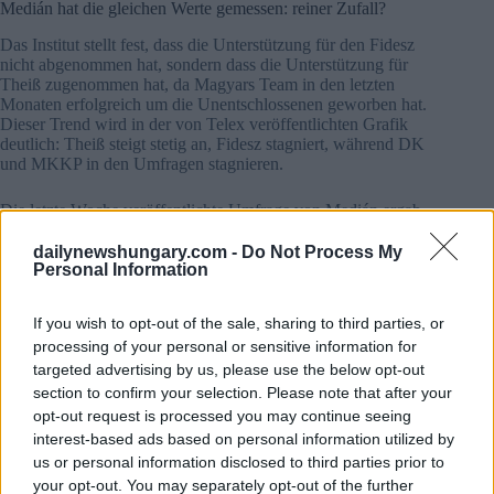
Medián hat die gleichen Werte gemessen: reiner Zufall?
Das Institut stellt fest, dass die Unterstützung für den Fidesz
nicht abgenommen hat, sondern dass die Unterstützung für
Theiß zugenommen hat, da Magyars Team in den letzten
Monaten erfolgreich um die Unentschlossenen geworben hat.
Dieser Trend wird in der von Telex veröffentlichten Grafik
deutlich: Theiß steigt stetig an, Fidesz stagniert, während DK
und MKKP in den Umfragen stagnieren.
Die letzte Woche veröffentlichte Umfrage von Medián ergab
einen Vorsprung von 16 Punkten für Tisza in der
Gesamtbevölkerung, 20 Punkte bei denjenigen, die eine
dailynewshungary.com -
Do Not Process My
Partei wählen können, und 23 Punkte bei den überzeugten
Personal Information
Wählern.
If you wish to opt-out of the sale, sharing to third parties, or
processing of your personal or sensitive information for
targeted advertising by us, please use the below opt-out
section to confirm your selection. Please note that after your
opt-out request is processed you may continue seeing
interest-based ads based on personal information utilized by
us or personal information disclosed to third parties prior to
your opt-out. You may separately opt-out of the further