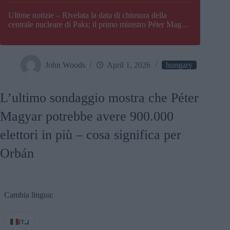
Paks
Ultime notizie – Rivelata la data di chiusura della
centrale nucleare di Paks; il primo ministro Péter Magyar
afferma che l’Ungheria potrebbe trovarsi ad affrontare
una crisi energetica
John Woods
April 1, 2026
hungary
L’ultimo sondaggio mostra che Péter
Magyar potrebbe avere 900.000
elettori in più – cosa significa per
Orbán
Cambia lingua:
IT