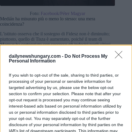
Foto:
Facebook/Péter Magyar
Medián ha misurato più o meno lo stesso: una mera
coincidenza?
L’istituto osserva che il sostegno di Fidesz non è diminuito;
piuttosto, quello di Tisza è aumentato, poiché il team di
Magyar ha corteggiato con successo gli indecisi negli ultimi
mesi. Questa tendenza è chiara nel grafico pubblicato da
Telex: Tisza sale costantemente, Fidesz ristagna, mentre il DK
dailynewshungary.com -
Do Not Process My
e il MKKP si sono stabilizzati nei sondaggi.
Personal Information
Il sondaggio di Medián, pubblicato la scorsa settimana, ha
If you wish to opt-out of the sale, sharing to third parties, or
rilevato un vantaggio di Tisza di 16 punti nella popolazione
processing of your personal or sensitive information for
totale, di 20 punti tra coloro che sono in grado di scegliere un
targeted advertising by us, please use the below opt-out
partito e di 23 punti tra gli elettori impegnati.
section to confirm your selection. Please note that after your
opt-out request is processed you may continue seeing
interest-based ads based on personal information utilized by
us or personal information disclosed to third parties prior to
your opt-out. You may separately opt-out of the further
disclosure of your personal information by third parties on the
IAB’s list of downstream participants. This information may