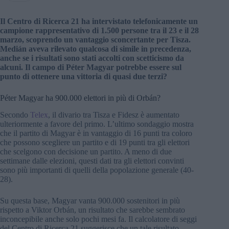
Il Centro di Ricerca 21 ha intervistato telefonicamente un
campione rappresentativo di 1.500 persone tra il 23 e il 28
marzo, scoprendo un vantaggio sconcertante per Tisza.
Medián aveva rilevato qualcosa di simile in precedenza,
anche se i risultati sono stati accolti con scetticismo da
alcuni. Il campo di Péter Magyar potrebbe essere sul
punto di ottenere una vittoria di quasi due terzi?
Péter Magyar ha 900.000 elettori in più di Orbán?
Secondo
Telex
, il divario tra Tisza e Fidesz è aumentato
ulteriormente a favore del primo. L’ultimo sondaggio mostra
che il partito di Magyar è in vantaggio di 16 punti tra coloro
che possono scegliere un partito e di 19 punti tra gli elettori
che scelgono con decisione un partito. A meno di due
settimane dalle elezioni, questi dati tra gli elettori convinti
sono più importanti di quelli della popolazione generale (40-
28).
Su questa base, Magyar vanta 900.000 sostenitori in più
rispetto a Viktor Orbán, un risultato che sarebbe sembrato
inconcepibile anche solo pochi mesi fa. Il calcolatore di seggi
del Centro di Ricerca 21 suggerisce che un tale risultato