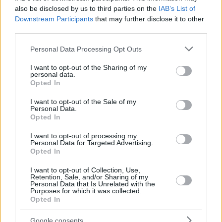
also be disclosed by us to third parties on the
IAB’s List of
Downstream Participants
that may further disclose it to other
third parties.
Please note that this website/app uses one or more Google
Personal Data Processing Opt Outs
services and may gather and store information including but
not limited to your visit or usage behaviour. You may click to
I want to opt-out of the Sharing of my
personal data.
grant or deny consent to Google and its third-party tags to
Opted In
Restano solo un paio di settimane al potere per il premier
use your data for below specified purposes in below Google
Orbán? Foto:
Facebook/Orbán Viktor
consent section.
I want to opt-out of the Sale of my
Gábor Török, uno dei più rispettati e precisi analisti politici
Personal Data.
ungheresi, sostiene che due istituti che hanno azzeccato i
Opted In
risultati delle ultime elezioni non possono essere entrambi così
sbagliati.
I want to opt-out of processing my
Personal Data for Targeted Advertising.
Se è vero, a Viktor Orbán restano poche settimane di
Opted In
mandato. Dopo 16 anni, Fidesz cadrebbe a favore di Tisza,
che fornirebbe il prossimo Primo Ministro dell’Ungheria.
I want to opt-out of Collection, Use,
Retention, Sale, and/or Sharing of my
Personal Data that Is Unrelated with the
Per saperne di più sulle
elezioni del 2026
, la invitiamo a
Purposes for which it was collected.
leggere con noi:
Opted In
Reuters:
Trump teme di appoggiare un potenziale
Google consents