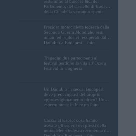
resteranno al buio: le luci del
Parlamento, del Castello di Buda e
della Cittadella verranno spente
Preziosa motocicletta tedesca della
Seconda Guerra Mondiale, resti
umani ed esplosivi recuperati dal
Danubio a Budapest – foto
Tragedia: due partecipanti al
festival perdono la vita all’Ozora
Festival in Ungheria
Un Danubio in secca: Budapest
deve preoccuparsi del proprio
approvvigionamento idrico? Un
esperto mette in luce un fatto
sorprendente
Caccia al tesoro: cosa hanno
trovato gli esperti nei pressi della
motocicletta tedesca recuperata dal
Danubio a Budapest – foto