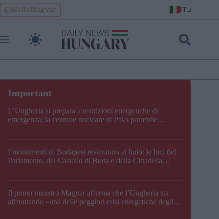
Skip
IT
HelloMagyar
to
content
L’Ungheria si prepara a restrizioni energetiche di
emergenza; la centrale nucleare di Paks potrebbe
chiudere questo fine settimana
I monumenti di Budapest resteranno al buio: le luci del
Parlamento, del Castello di Buda e della Cittadella
verranno spente
Il primo ministro Magyar afferma che l’Ungheria sta
affrontando «una delle peggiori crisi energetiche degli
ultimi decenni» e comunica la nuova data di chiusura di