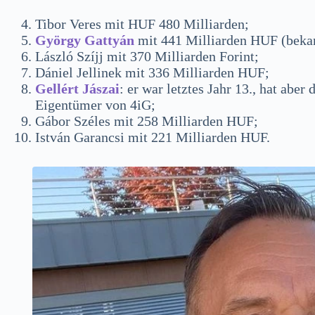
Tibor Veres mit HUF 480 Milliarden;
György Gattyán
mit 441 Milliarden HUF (bekan
László Szíjj mit 370 Milliarden Forint;
Dániel Jellinek mit 336 Milliarden HUF;
Gellért Jászai
: er war letztes Jahr 13., hat abe
Eigentümer von 4iG;
Gábor Széles mit 258 Milliarden HUF;
István Garancsi mit 221 Milliarden HUF.