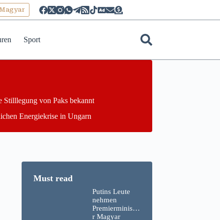
oMagyar
uren
Sport
e Stilllegung von Paks bekannt
lichen Energiekrise in Ungarn
Putins Leute
nehmen
Premierministe
r Magyar