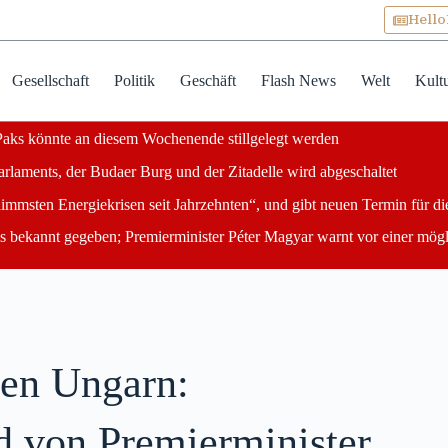
Hell
Gesellschaft
Politik
Geschäft
Flash News
Welt
Kult
 Paks könnte an diesem Wochenende stillgelegt werden
laments, der Budaer Burg und der Zitadelle wird abgeschaltet
limmsten Energiekrisen seit Jahrzehnten“, und gibt neuen Termin für di
ks bekannt gegeben; Premierminister Péter Magyar warnt vor einer mög
ten Ungarn:
 von Premierminister