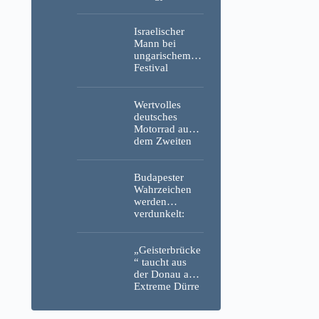
erneut ins
Visier und
verspotten
Israelischer
diesmal die
Mann bei
Energiekrise
ungarischem
und das Paks-
Festival
Projekt
niedergestoche
n
Wertvolles
deutsches
Motorrad aus
dem Zweiten
Weltkrieg,
menschliche
Überreste und
Budapester
Sprengstoff aus
Wahrzeichen
der Donau in
werden
Budapest
verdunkelt:
geborgen –
Beleuchtung
Fotos
des Parlaments,
der Budaer
„Geisterbrücke
Burg und der
“ taucht aus
Zitadelle wird
der Donau auf:
abgeschaltet
Extreme Dürre
legt längst
verschollenes