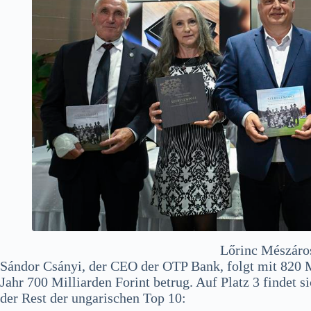
Lőrinc Mészáros
Sándor Csányi, der CEO der OTP Bank, folgt mit 820 M
Jahr 700 Milliarden Forint betrug. Auf Platz 3 findet si
der Rest der ungarischen Top 10: