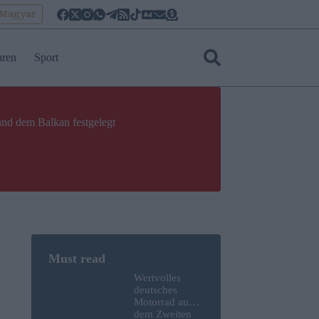
oMagyar
uren
Sport
und dem Balkan festgelegt
Wertvolles
deutsches
Motorrad aus
dem Zweiten