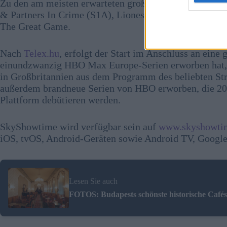
Zu den am meisten erwarteten großen neuen Filmen und
& Partners In Crime (S1A), Lioness, Nope, Minions: T
The Great Game.
Nach
Telex.hu
, erfolgt der Start im Anschluss an ein
einundzwanzig HBO Max Europe-Serien erworben hat,
in Großbritannien aus dem Programm des beliebten Str
außerdem brandneue Serien von HBO erworben, die 20
Plattform debütieren werden.
SkyShowtime wird verfügbar sein auf
www.skyshowti
iOS, tvOS, Android-Geräten sowie Android TV, Googl
Lesen Sie auch
FOTOS: Budapests schönste historische Cafés