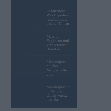
Weltkrieg,
menschliche
Überreste und
Schatzsuche:
Sprengstoff aus
Was Experten
der Donau in
rund um das
Budapest
aus der Donau
geborgen –
in Budapest
Fotos
geborgene
deutsche
Massive
Motorrad
Explosion und
gefunden
verheerender
haben – Fotos
Brand in
strategisch
wichtiger
MOL-
Ministerpräside
Raffinerie:
nt Péter
Werden die
Magyar teilte
Kraftstoffpreise
gute
erneut steigen?
Nachrichten
– Video
bezüglich
freiwilliger
Ministerpräside
Verbrauchsred
nt Magyar:
uzierungen
Orbán wusste,
mit, da erneut
dass das
Hitzerekorde
ungarische
gebrochen
Energiesystem