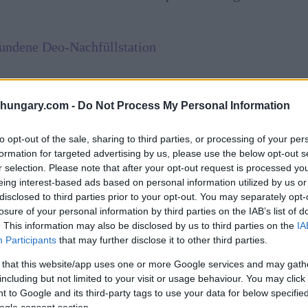
rfundene Deo-Nachfüllstation
n breites Spektrum an Inhalten
shungary.com -
Do Not Process My Personal Information
to opt-out of the sale, sharing to third parties, or processing of your per
on Paramount Pictures und Universal Pictures
formation for targeted advertising by us, please use the below opt-out s
alten wird auf SkyShowtime verfügbar sein, darunter
r selection. Please note that after your opt-out request is processed y
 Abbey: A New Era, Jerry und Marge Go Large,
eing interest-based ads based on personal information utilized by us or
Redeeming Love, The Bad Guys, The Hanging Sun, The
disclosed to third parties prior to your opt-out. You may separately opt-
losure of your personal information by third parties on the IAB’s list of
. This information may also be disclosed by us to third parties on the
IA
Participants
that may further disclose it to other third parties.
 that this website/app uses one or more Google services and may gath
including but not limited to your visit or usage behaviour. You may click 
 to Google and its third-party tags to use your data for below specifi
ogle consent section.