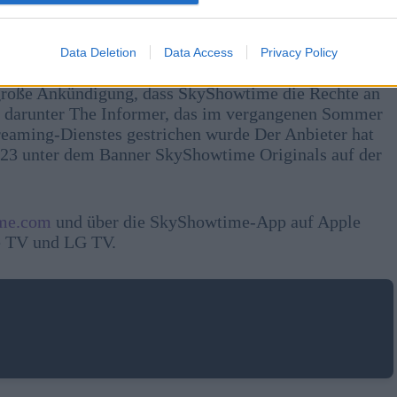
 Serien gehören A Town Called Malice, Belfast, Drift
he Rise of Gru, Rabbit Hole, Smile, The Black Phones
Data Deletion
Data Access
Privacy Policy
e große Ankündigung, dass SkyShowtime die Rechte an
 darunter The Informer, das im vergangenen Sommer
eaming-Dienstes gestrichen wurde Der Anbieter hat
23 unter dem Banner SkyShowtime Originals auf der
me.com
und über die SkyShowtime-App auf Apple
e TV und LG TV.