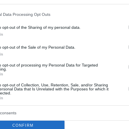
l Data Processing Opt Outs
o opt-out of the Sharing of my personal data.
In
o opt-out of the Sale of my Personal Data.
In
to opt-out of processing my Personal Data for Targeted
ing.
In
zág
o opt-out of Collection, Use, Retention, Sale, and/or Sharing
on Serien und Märchen von Universal Pictures,
ersonal Data that Is Unrelated with the Purposes for which it
lected.
ount+, Showtime, Sky Studios und Peacock verfügbar
In
t The Right One In, Bürgermeister von Kingstown
r Trek: Strange New Worlds, Souls, Vampire Academy
consents
CONFIRM