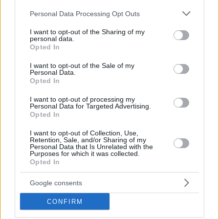
Please note that this website/app uses one or more Google
Personal Data Processing Opt Outs
services and may gather and store information including but
not limited to your visit or usage behaviour. You may click to
I want to opt-out of the Sharing of my
personal data.
grant or deny consent to Google and its third-party tags to
Opted In
use your data for below specified purposes in below Google
consent section.
I want to opt-out of the Sale of my
Personal Data.
Opted In
I want to opt-out of processing my
Personal Data for Targeted Advertising.
Opted In
I want to opt-out of Collection, Use,
Retention, Sale, and/or Sharing of my
Personal Data that Is Unrelated with the
Purposes for which it was collected.
Opted In
November 28, 2017
Lustigste ungarische Fehlübersetzungen in Friends
Google consents
CONFIRM