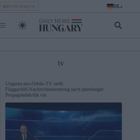
Skip
DE
HelloMagyar
to
content
tv
Ungarns pro‑Orbán‑TV stellt
Flaggschiff‑Nachrichtensendung nach jahrelanger
Propagandakritik ein