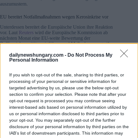
auszumustern.
EU bereitet Notfallmaßnahmen wegen Kerosinkrise vor
Unterdessen bereitet die Europäische Union ihre Reaktion
vor. Laut
Reuters
wird die Europäische Kommission ab
nächsten Monat eine EU-weite Bewertung der
Raffineriekapazitäten einführen und Maßnahmen ergreifen,
die sicherstellen sollen, dass die bestehenden Anlagen voll
ausgelastet und gewartet werden.
dailynewshungary.com -
Do Not Process My
Personal Information
“Europa ist besonders gefährdet, da es mehr als jeder andere
Treibstoff auf die Einfuhr von Kerosin angewiesen ist, das zu
If you wish to opt-out of the sale, sharing to third parties, or
etwa 75 Prozent aus dem Nahen Osten stammt”, berichtet
processing of your personal or sensitive information for
Reuters.
targeted advertising by us, please use the below opt-out
Zu den Plänen gehören auch eine engere Koordinierung des
section to confirm your selection. Please note that after your
Raffineriebetriebs und eine genauere Überwachung der
Treibstoffreserven.
opt-out request is processed you may continue seeing
interest-based ads based on personal information utilized by
Experten sagen, dass die kommenden Wochen entscheidend
us or personal information disclosed to third parties prior to
sein werden. Wenn die Versorgungswege nicht
your opt-out. You may separately opt-out of the further
wiederhergestellt werden, könnte sich das, was derzeit ein
disclosure of your personal information by third parties on the
Kostenproblem ist, schnell zu einer echten
IAB’s list of downstream participants. This information may
Treibstoffknappheit entwickeln, die den Flugverkehr in ganz