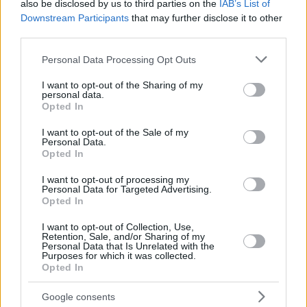
also be disclosed by us to third parties on the
IAB’s List of
Europa beeinträchtigt.
Downstream Participants
that may further disclose it to other
third parties.
Falls Sie es gestern verpasst 
Please note that this website/app uses one or more Google
Personal Data Processing Opt Outs
haben: 
Ungarischer internationaler 
services and may gather and store information including but
Flughafen stellt Betrieb für 
not limited to your visit or usage behaviour. You may click to
I want to opt-out of the Sharing of my
mehrere Tage ein
personal data.
grant or deny consent to Google and its third-party tags to
Opted In
use your data for below specified purposes in below Google
Was könnte dies für Ungarn bedeuten?
consent section.
I want to opt-out of the Sale of my
Personal Data.
Die steigenden Kerosinpreise und die zunehmende
Opted In
Versorgungsunsicherheit könnten sich direkt auf ungarische
Fluggäste auswirken, vor allem auf Flüge, die vom
internationalen Flughafen Budapest Ferenc Liszt abfliegen
I want to opt-out of processing my
Personal Data for Targeted Advertising.
oder dort ankommen. Auch wenn die Fluggesellschaften
Opted In
argumentieren, dass die unmittelbare Herausforderung eher
ein Kostenschock als ein echter Treibstoffmangel ist, zwingen
I want to opt-out of Collection, Use,
anhaltend hohe Preise die Fluggesellschaften in der Regel
Retention, Sale, and/or Sharing of my
dazu, ihre Kapazitäten zu reduzieren, die Frequenzen auf
Personal Data that Is Unrelated with the
weniger rentablen Strecken zu verringern und die
Purposes for which it was collected.
Ausmusterung älterer, weniger treibstoffeffizienter Flugzeuge
Opted In
zu beschleunigen. Während der Hochsaison im Sommer kann
sich dies für Reisende in Ungarn in höheren Ticketpreisen,
Google consents
weniger verfügbaren Sitzplätzen und Flugplanänderungen auf