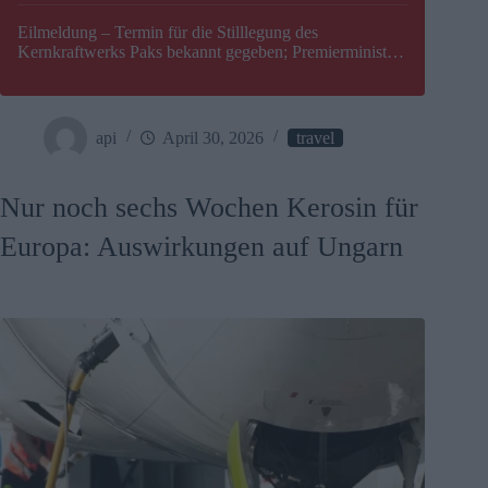
Eilmeldung – Termin für die Stilllegung des
Kernkraftwerks Paks bekannt gegeben; Premierminister
Péter Magyar warnt vor einer möglichen Energiekrise in
Ungarn
api
April 30, 2026
travel
Nur noch sechs Wochen Kerosin für
Europa: Auswirkungen auf Ungarn