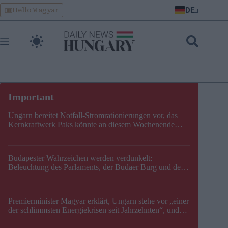
Skip
DE
HelloMagyar
to
content
Ungarn bereitet Notfall-Stromrationierungen vor, das
Kernkraftwerk Paks könnte an diesem Wochenende
stillgelegt werden
Budapester Wahrzeichen werden verdunkelt:
Beleuchtung des Parlaments, der Budaer Burg und der
Zitadelle wird abgeschaltet
Premierminister Magyar erklärt, Ungarn stehe vor „einer
der schlimmsten Energiekrisen seit Jahrzehnten“, und
gibt neuen Termin für die Stilllegung von Paks bekannt