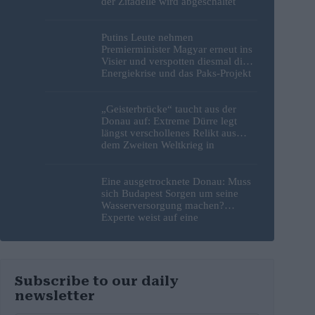
der Zitadelle wird abgeschaltet
Putins Leute nehmen
Premierminister Magyar erneut ins
Visier und verspotten diesmal die
Energiekrise und das Paks-Projekt
„Geisterbrücke“ taucht aus der
Donau auf: Extreme Dürre legt
längst verschollenes Relikt aus
dem Zweiten Weltkrieg in
Budapest frei
Eine ausgetrocknete Donau: Muss
sich Budapest Sorgen um seine
Wasserversorgung machen?
Experte weist auf eine
überraschende Tatsache hin
Subscribe to our daily
newsletter