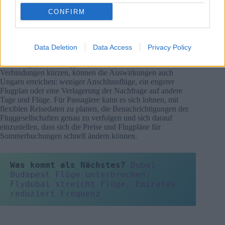
bestimmten Strecken niederschlagen.
CONFIRM
Aus ungarischer Sicht ist Budapest besonders gefährdet, da
ein großer Teil des Verkehrsaufkommens von Verbindungen
über große europäische Drehkreuzflughäfen und von stark
Data Deletion
Data Access
Privacy Policy
ausgelasteten Low-Cost-Strecken abhängt. Wenn die großen
westeuropäischen Fluggesellschaften bereits ihre
Verbindungen kürzen, können die Auswirkungen auch
Ungarn erreichen: weniger Anschlussflüge, ein engerer
Flugplan oder eine Verlagerung der Nachfrage auf andere
Tage und Flüge. Für Passagiere kann es sich lohnen, mit
flexiblen Reisedaten zu planen, die Benachrichtigungen der
Fluggesellschaften genau zu verfolgen und sich darauf
einzustellen, dass sich die Preise und Flugpläne für
Sommerbuchungen schnell ändern können.
Was kommt als Nächstes?
Dubai-
Budapest Flüge unterbrochen: 
Flydubai streicht Flüge, Emirates 
reduziert Frequenz