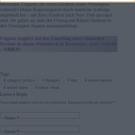
Menschen Ungarns, der einen Großteil seines Vermögens
während Orbáns Regierungszeit durch staatliche Aufträge
angehäuft hat – mit ihren Kindern nach New York gezogen
sind. Sie gaben an, dass der Umzug mit Ráhels Studium in
den Vereinigten Staaten zusammenhängt.
Ungarn reagiert auf den Einschlag einer russischen
Drohne in einem Wohnblock in Rumänien, zwei Verletzte
– VIDEO
Tags
#
category politics
#
Hungary
#
inpr
#
united nations
#
united states
#
viktor orban
Leave a Reply
Your email address will not be published.
Required fields are marked
*
Name
*
Email
*