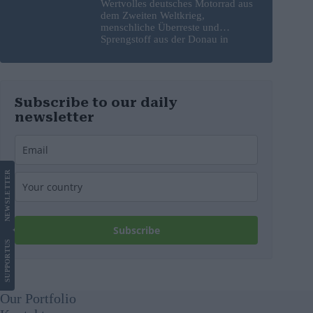
Wertvolles deutsches Motorrad aus
dem Zweiten Weltkrieg,
menschliche Überreste und
Sprengstoff aus der Donau in
Budapest geborgen – Fotos
Subscribe to our daily
newsletter
LETTER
NEWS
Subscribe
US
SUPPORT
Our Portfolio