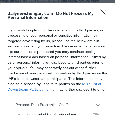
Generalsekretäre volle diplomatische Immunität, die der eines
Botschafters entspricht und sich auch auf ihre Ehegatten und
minderjährigen Kinder erstreckt. Die Leiter der
dailynewshungary.com -
Do Not Process My
Sonderorganisationen genießen ebenfalls volle Immunität.
Personal Information
UN-Beamten mit niedrigerem Rang wird nur funktionale
Immunität gewährt, die sie nur im Zusammenhang mit
Handlungen, die sie in ihrer offiziellen Funktion ausführen,
If you wish to opt-out of the sale, sharing to third parties, or
vor Gerichtsverfahren schützt.
processing of your personal or sensitive information for
targeted advertising by us, please use the below opt-out
Der Besuch des ehemaligen Premierministers in den USA
section to confirm your selection. Please note that after your
könnte der Sache dienen
opt-out request is processed you may continue seeing
Eine Quelle sagte Panyi, dass sowohl die Vereinigten Staaten
interest-based ads based on personal information utilized by
als auch Argentiniens Präsident Javier Milei den Plan
us or personal information disclosed to third parties prior to
unterstützen könnten. Mileis Unterstützung könnte sich als
your opt-out. You may separately opt-out of the further
entscheidend erweisen, da der nächste UN-Generalsekretär
disclosure of your personal information by third parties on the
Rafael Grossi, ein Argentinier und Leiter der Internationalen
IAB’s list of downstream participants. This information may
Atomenergiebehörde, sein könnte.
also be disclosed by us to third parties on the
IAB’s List of
Downstream Participants
that may further disclose it to other
Haben Sie diesen Artikel gelesen?
Budapest Pride 2026:
third parties.
Details
, Haltung der magyarischen Regierung, Protest
angekündigt
Please note that this website/app uses one or more Google
Personal Data Processing Opt Outs
services and may gather and store information including but
Es könnte sein, dass Orbán in diesem Sommer in die
not limited to your visit or usage behaviour. You may click to
I want to opt-out of the Sharing of my
Vereinigten Staaten reist, nicht nur um Spiele der