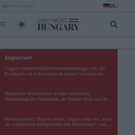
Skip
DE
HelloMagyar
to
content
Ungarn bereitet Notfall-Stromrationierungen vor, das
Kernkraftwerk Paks könnte an diesem Wochenende
stillgelegt werden
Budapester Wahrzeichen werden verdunkelt:
Beleuchtung des Parlaments, der Budaer Burg und der
Zitadelle wird abgeschaltet
Premierminister Magyar erklärt, Ungarn stehe vor „einer
der schlimmsten Energiekrisen seit Jahrzehnten“, und
gibt neuen Termin für die Stilllegung von Paks bekannt