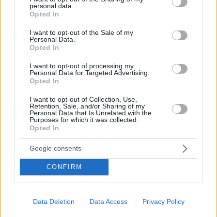
personal data.
Fußballweltmeisterschaft zu sehen, sondern auch um über
grant or deny consent to Google and its third-party tags to
Opted In
seine mögliche neue Rolle zu verhandeln. Das könnte
use your data for below specified purposes in below Google
bedeuten, dass er länger im Land bleibt als nur einen kurzen
consent section.
I want to opt-out of the Sale of my
Besuch.
Personal Data.
Opted In
I want to opt-out of processing my
Personal Data for Targeted Advertising.
Opted In
I want to opt-out of Collection, Use,
Retention, Sale, and/or Sharing of my
Personal Data that Is Unrelated with the
Purposes for which it was collected.
Opted In
Google consents
CONFIRM
Trump und Orbán im Weißen Haus. Foto:
Facebook/Orbán
Viktor
Data Deletion
Data Access
Privacy Policy
Wir haben bereits berichtet, dass seine älteste Tochter Ráhel
und ihr Ehemann István Tiborcz – einer der reichsten