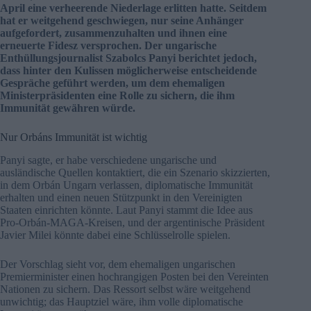
April eine verheerende Niederlage erlitten hatte. Seitdem
hat er weitgehend geschwiegen, nur seine Anhänger
aufgefordert, zusammenzuhalten und ihnen eine
erneuerte Fidesz versprochen. Der ungarische
Enthüllungsjournalist Szabolcs Panyi berichtet jedoch,
dass hinter den Kulissen möglicherweise entscheidende
Gespräche geführt werden, um dem ehemaligen
Ministerpräsidenten eine Rolle zu sichern, die ihm
Immunität gewähren würde.
Nur Orbáns Immunität ist wichtig
Panyi sagte, er habe verschiedene ungarische und
ausländische Quellen kontaktiert, die ein Szenario skizzierten,
in dem Orbán Ungarn verlassen, diplomatische Immunität
erhalten und einen neuen Stützpunkt in den Vereinigten
Staaten einrichten könnte. Laut Panyi stammt die Idee aus
Pro-Orbán-MAGA-Kreisen, und der argentinische Präsident
Javier Milei könnte dabei eine Schlüsselrolle spielen.
Der Vorschlag sieht vor, dem ehemaligen ungarischen
Premierminister einen hochrangigen Posten bei den Vereinten
Nationen zu sichern. Das Ressort selbst wäre weitgehend
unwichtig; das Hauptziel wäre, ihm volle diplomatische