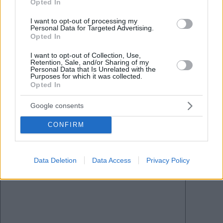
Opted In
I want to opt-out of processing my
Personal Data for Targeted Advertising.
Tags
Opted In
#
entwicklung
#
hungrige Grenzkontrolle
#
Künstliche Intelligenz
#
Militär
#
ungarn
I want to opt-out of Collection, Use,
Leave a Reply
Retention, Sale, and/or Sharing of my
Personal Data that Is Unrelated with the
Your email address will not be published.
Required fields are marked
*
Purposes for which it was collected.
Opted In
Name
*
Google consents
Email
*
CONFIRM
Website
Data Deletion
Data Access
Privacy Policy
Add Comment
*