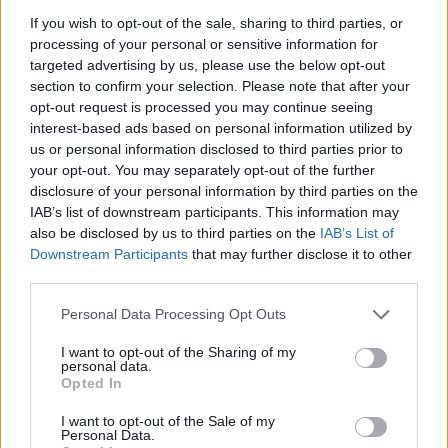
ausdrückte, „die Hauptfrage: Wohin geht das Projekt?“”
If you wish to opt-out of the sale, sharing to third parties, or
processing of your personal or sensitive information for
In einigen Aspekten ist es sinnvoll, dass die Regierung so viel
Mühe darauf verwendet, dass Roboter die Grenzen schützen
targeted advertising by us, please use the below opt-out
können: Es gibt eine
gravierender Mangel an Polizisten
. Es
section to confirm your selection. Please note that after your
kommt oft vor, dass Soldaten an den Grenzen aushelfen,
opt-out request is processed you may continue seeing
andererseits scheint die Eile, diese Roboter zu
interest-based ads based on personal information utilized by
implementieren, nicht gültig, da inzwischen selbst die
us or personal information disclosed to third parties prior to
Regierung zustimmt, dass es an den Grenzen Ungarns keine
your opt-out. You may separately opt-out of the further
Migrationskrise gibt.
disclosure of your personal information by third parties on the
IAB’s list of downstream participants. This information may
Während es im Jahr 2015 zum Zeitpunkt der Krise 456.000
Fälle gab, in denen der Grenzschutz eingreifen musste,
also be disclosed by us to third parties on the
IAB’s List of
näherten sich im vergangenen Jahr nur 5.600 Menschen der
Downstream Participants
that may further disclose it to other
ungarischen Grenze oder überquerten sie.
third parties.
Leider lehnte ORFK es ab, Fragen zu beantworten, unter
anderem, wie viele dieser Roboter mit Waffen sie die Arbeit
Please note that this website/app uses one or more Google
Personal Data Processing Opt Outs
an der Grenze hinzufügen würden.
services and may gather and store information including but
not limited to your visit or usage behaviour. You may click to
I want to opt-out of the Sharing of my
Ausgewählte Bild:
www.facebook.com/orbanviktor
personal data.
grant or deny consent to Google and its third-party tags to
Opted In
use your data for below specified purposes in below Google
Nein! es ist eine Fake News, dass die ungarische Polizei die
consent section.
I want to opt-out of the Sale of my
Grenze mit Schweinen schützt!
Personal Data.