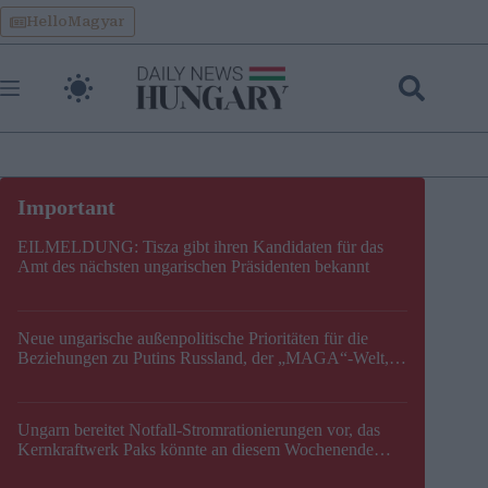
Skip
HelloMagyar
to
content
EILMELDUNG: Tisza gibt ihren Kandidaten für das
Amt des nächsten ungarischen Präsidenten bekannt
Neue ungarische außenpolitische Prioritäten für die
Beziehungen zu Putins Russland, der „MAGA“-Welt,
der EU, der V4, der NATO und dem Balkan festgelegt
Ungarn bereitet Notfall-Stromrationierungen vor, das
Kernkraftwerk Paks könnte an diesem Wochenende
stillgelegt werden