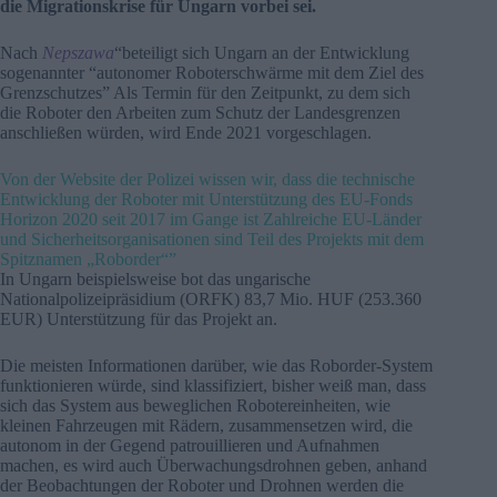
die Migrationskrise für Ungarn vorbei sei.
Nach
Nepszawa
“beteiligt sich Ungarn an der Entwicklung
sogenannter “autonomer Roboterschwärme mit dem Ziel des
Grenzschutzes” Als Termin für den Zeitpunkt, zu dem sich
die Roboter den Arbeiten zum Schutz der Landesgrenzen
anschließen würden, wird Ende 2021 vorgeschlagen.
Von der Website der Polizei wissen wir, dass die technische
Entwicklung der Roboter mit Unterstützung des EU-Fonds
Horizon 2020 seit 2017 im Gange ist Zahlreiche EU-Länder
und Sicherheitsorganisationen sind Teil des Projekts mit dem
Spitznamen „Roborder“”
In Ungarn beispielsweise bot das ungarische
Nationalpolizeipräsidium (ORFK) 83,7 Mio. HUF (253.360
EUR) Unterstützung für das Projekt an.
Die meisten Informationen darüber, wie das Roborder-System
funktionieren würde, sind klassifiziert, bisher weiß man, dass
sich das System aus beweglichen Robotereinheiten, wie
kleinen Fahrzeugen mit Rädern, zusammensetzen wird, die
autonom in der Gegend patrouillieren und Aufnahmen
machen, es wird auch Überwachungsdrohnen geben, anhand
der Beobachtungen der Roboter und Drohnen werden die