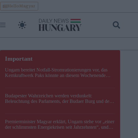
Skip
HelloMagyar
to
content
Ungarn bereitet Notfall-Stromrationierungen vor, das
Kernkraftwerk Paks könnte an diesem Wochenende
stillgelegt werden
Budapester Wahrzeichen werden verdunkelt:
Beleuchtung des Parlaments, der Budaer Burg und der
Zitadelle wird abgeschaltet
Premierminister Magyar erklärt, Ungarn stehe vor „einer
der schlimmsten Energiekrisen seit Jahrzehnten“, und
gibt neuen Termin für die Stilllegung von Paks bekannt