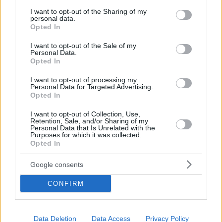
services and may gather and store information including but
eine Rolle für die Leistung des Forint gegenüber den
not limited to your visit or usage behaviour. You may click to
I want to opt-out of the Sharing of my
wichtigsten Währungen spielen.
personal data.
grant or deny consent to Google and its third-party tags to
Opted In
use your data for below specified purposes in below Google
Anfang dieses Jahres:
consent section.
I want to opt-out of the Sale of my
Personal Data.
Der ungarische Forint setzt seinen freien Fall fort und
Opted In
steht gegenüber USD vor einem Zweijahrestief
Grimmige Prognosen für die ungarische Wirtschaft im
I want to opt-out of processing my
Jahr 2025: Inflation und Wechselkurs EUR/HUF 420
Personal Data for Targeted Advertising.
Opted In
Ausgewählte Bild:
depositphotos.com
I want to opt-out of Collection, Use,
Retention, Sale, and/or Sharing of my
Personal Data that Is Unrelated with the
Purposes for which it was collected.
Opted In
Tags
#
Forint
#
Geld
#
hungrige Nachrichten
#
ungarn
Google consents
#
Währung
#
wirtschaft
Leave a Reply
CONFIRM
Your email address will not be published.
Required fields are marked
*
Data Deletion
Data Access
Privacy Policy
Name
*