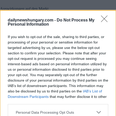
Auswirkungen auf den Markt
Die Stärkung des Forint hat mehrere Auswirkungen auf die
dailynewshungary.com -
Do Not Process My
ungarische Wirtschaft und die Finanzmärkte Ein stärkerer
Personal Information
Forint könnte zu niedrigeren Importkosten führen und
möglicherweise langfristig zur Eindämmung der Inflation
beitragen Eine deutlich stärkere Währung könnte sich jedoch
If you wish to opt-out of the sale, sharing to third parties, or
auf die Wettbewerbsfähigkeit der ungarischen Exporte
processing of your personal or sensitive information for
auswirken Die Leistung des Forint spiegelt möglicherweise
targeted advertising by us, please use the below opt-out
auch das gestiegene Vertrauen in die ungarische Wirtschaft
section to confirm your selection. Please note that after your
und Geldpolitik wider.
opt-out request is processed you may continue seeing
interest-based ads based on personal information utilized by
Vorausschauend
us or personal information disclosed to third parties prior to
Marktanalysten vermuten, dass sich die Bewegung des
your opt-out. You may separately opt-out of the further
ungarischen Forint weiterhin an den globalen
disclosure of your personal information by third parties on the
Wirtschaftstrends ausrichten wird Zu den wichtigsten
IAB’s list of downstream participants. This information may
Faktoren, die es zu beobachten gilt, gehören laut Portfolio die
also be disclosed by us to third parties on the
IAB’s List of
heute kommenden US-Inflationsdaten, die Einblicke in den
Downstream Participants
that may further disclose it to other
globalen Inflationsdruck geben könnten Die künftigen
Entscheidungen der Ungarischen Nationalbank zu Zinssätzen
third parties.
und Geldpolitik werden entscheidend für die Bestimmung des
Verlaufs des ungarischen Forint sein Darüber hinaus werden
Please note that this website/app uses one or more Google
Personal Data Processing Opt Outs
die allgemeine Marktstimmung und die Risikobereitschaft