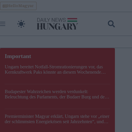
Skip
HelloMagyar
to
content
Ungarn bereitet Notfall-Stromrationierungen vor, das
Kernkraftwerk Paks könnte an diesem Wochenende
stillgelegt werden
Budapester Wahrzeichen werden verdunkelt:
Beleuchtung des Parlaments, der Budaer Burg und der
Zitadelle wird abgeschaltet
Premierminister Magyar erklärt, Ungarn stehe vor „einer
der schlimmsten Energiekrisen seit Jahrzehnten“, und
gibt neuen Termin für die Stilllegung von Paks bekannt