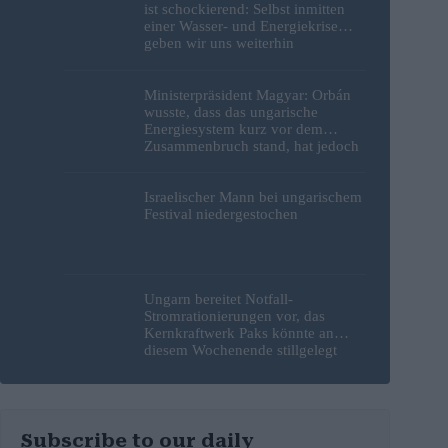
ist schockierend: Selbst inmitten
einer Wasser- und Energiekrise
geben wir uns weiterhin
gegenseitig die Schuld
Ministerpräsident Magyar: Orbán
wusste, dass das ungarische
Energiesystem kurz vor dem
Zusammenbruch stand, hat jedoch
nichts unternommen
Israelischer Mann bei ungarischem
Festival niedergestochen
Ungarn bereitet Notfall-
Stromrationierungen vor, das
Kernkraftwerk Paks könnte an
diesem Wochenende stillgelegt
werden
Subscribe to our daily