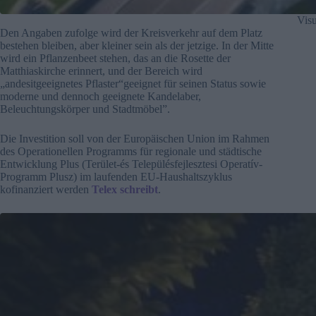
Visu
Den Angaben zufolge wird der Kreisverkehr auf dem Platz
bestehen bleiben, aber kleiner sein als der jetzige. In der Mitte
wird ein Pflanzenbeet stehen, das an die Rosette der
Matthiaskirche erinnert, und der Bereich wird
„andesitgeeignetes Pflaster“geeignet für seinen Status sowie
moderne und dennoch geeignete Kandelaber,
Beleuchtungskörper und Stadtmöbel”.
Die Investition soll von der Europäischen Union im Rahmen
des Operationellen Programms für regionale und städtische
Entwicklung Plus (Terület-és Településfejlesztesi Operatív-
Programm Plusz) im laufenden EU-Haushaltszyklus
kofinanziert werden
Telex schreibt
.