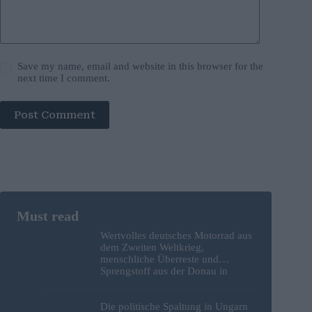
Save my name, email and website in this browser for the
next time I comment.
Post Comment
Wertvolles deutsches Motorrad aus
dem Zweiten Weltkrieg,
menschliche Überreste und
Sprengstoff aus der Donau in
Budapest geborgen – Fotos
Die politische Spaltung in Ungarn