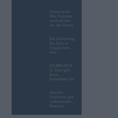
die NATO
innerhalb
weniger Jahre
Schatzsuche:
mit einem
Was Experten
Angriff auf die
rund um das
Probe stellen
aus der Donau
in Budapest
geborgene
deutsche
Die Einführung
Motorrad
des Euro in
gefunden
Ungarn könnte
haben – Fotos
eine
bedeutende
Anlagemöglich
keit im
EILMELDUN
Anleihebereich
G: Tisza gibt
schaffen, so
ihren
ein Analyst
Kandidaten für
das Amt des
nächsten
ungarischen
Massive
Präsidenten
Explosion und
bekannt
verheerender
Brand in
strategisch
wichtiger