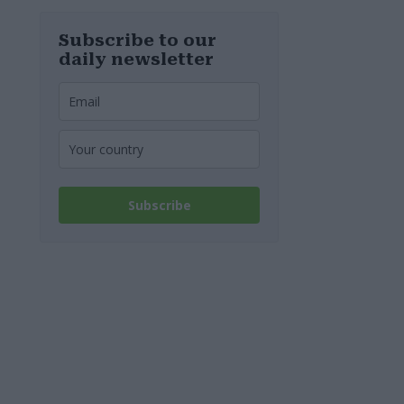
MOL-
Raffinerie:
Werden die
Subscribe to our
Kraftstoffpreise
daily newsletter
erneut steigen?
– Video
Subscribe