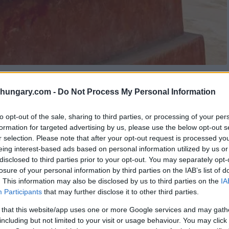
shungary.com -
Do Not Process My Personal Information
to opt-out of the sale, sharing to third parties, or processing of your per
formation for targeted advertising by us, please use the below opt-out s
das Verschwinden der Indus-Tal-Zivilisation nicht
r selection. Please note that after your opt-out request is processed y
dern vielmehr das Ergebnis langfristiger Prozesse.
eing interest-based ads based on personal information utilized by us or
Klimawandel eine entscheidende Rolle beim
disclosed to third parties prior to your opt-out. You may separately opt-
Fernen Ostens gespielt haben könnte.
losure of your personal information by third parties on the IAB’s list of
. This information may also be disclosed by us to third parties on the
IA
-Kultur – war eine der fortschrittlichsten
Participants
that may further disclose it to other third parties.
lühte vor etwa fünftausend Jahren im heutigen
 that this website/app uses one or more Google services and may gath
including but not limited to your visit or usage behaviour. You may click 