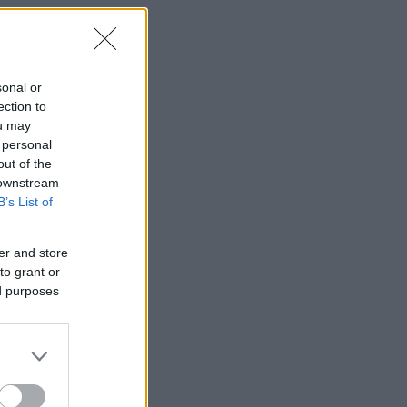
sonal or
ection to
ou may
 personal
out of the
 downstream
B’s List of
er and store
to grant or
ed purposes