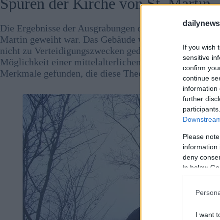
Spuren der Kirche von St. Martin
dailynew
Die Ergebnisse der Ausgrabungen deuten darauf hin, 
Martin geweiht war. Das Gebäude war von einem schm
If you wish 
nicht zu Verteidigungszwecken gedient haben kann. Ob
sensitive in
Möglichkeit einer mittelalterlichen Burg konzentriert
confirm you
Merkmale gefunden, die diese Theorie stützen.
continue se
information 
further disc
participants
Downstream 
Please note
information 
deny consent
in below Go
Persona
I want t