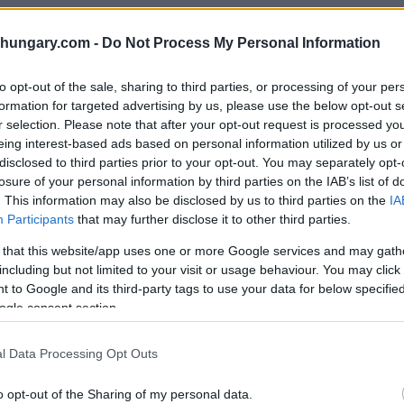
shungary.com -
Do Not Process My Personal Information
dass die Kirche auf dem Gedás-Hügel dem Heiligen
alen Graben umgeben, der aufgrund seiner Größe
to opt-out of the sale, sharing to third parties, or processing of your per
wohl sich die Untersuchungen zunächst auf die
formation for targeted advertising by us, please use the below opt-out s
en, wurden keine Artefakte oder archäologischen
r selection. Please note that after your opt-out request is processed y
eing interest-based ads based on personal information utilized by us or
disclosed to third parties prior to your opt-out. You may separately opt-
losure of your personal information by third parties on the IAB’s list of
. This information may also be disclosed by us to third parties on the
IA
Participants
that may further disclose it to other third parties.
 that this website/app uses one or more Google services and may gath
including but not limited to your visit or usage behaviour. You may click 
 to Google and its third-party tags to use your data for below specifi
ogle consent section.
l Data Processing Opt Outs
o opt-out of the Sharing of my personal data.