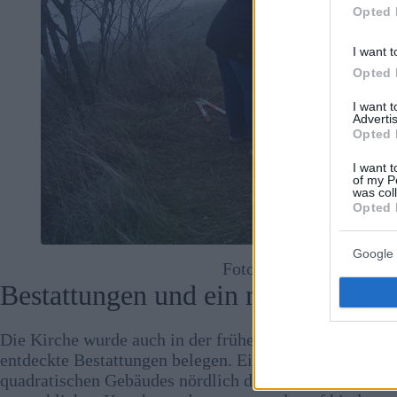
Opted 
I want t
Opted 
I want 
Advertis
Opted 
I want t
of my P
was col
Opted 
Google 
Foto:
Facebook/MNM Ba
Bestattungen und ein mögliches G
Die Kirche wurde auch in der frühen Neuzeit weiter ge
entdeckte Bestattungen belegen. Ein besonders bemer
quadratischen Gebäudes nördlich der Kirche. Aus sein