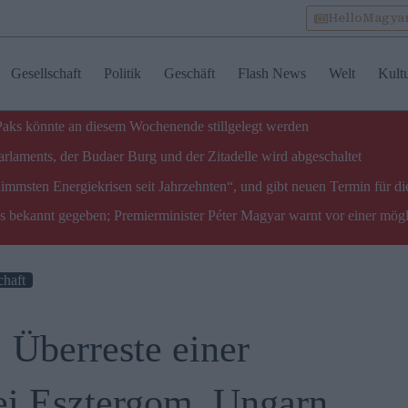
HelloMagya
Gesellschaft
Politik
Geschäft
Flash News
Welt
Kult
 Paks könnte an diesem Wochenende stillgelegt werden
laments, der Budaer Burg und der Zitadelle wird abgeschaltet
limmsten Energiekrisen seit Jahrzehnten“, und gibt neuen Termin für di
ks bekannt gegeben; Premierminister Péter Magyar warnt vor einer mög
haft
 Überreste einer
bei Esztergom, Ungarn,