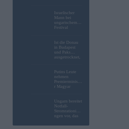
Weltkrieg,
menschliche
Überreste und
Israelischer
Sprengstoff aus
Mann bei
der Donau in
ungarischem
Budapest
Festival
geborgen –
niedergestoche
Fotos
n
Ist die Donau
in Budapest
und Paks
ausgetrocknet,
weil die
Slowaken sie
umgeleitet
Putins Leute
haben?
nehmen
Premierministe
r Magyar
erneut ins
Visier und
verspotten
Ungarn bereitet
diesmal die
Notfall-
Energiekrise
Stromrationieru
und das Paks-
ngen vor, das
Projekt
Kernkraftwerk
Paks könnte an