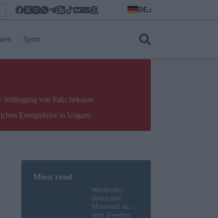
DE
r
uren
Sport
e Stilllegung von Paks bekannt
lichen Energiekrise in Ungarn
Wertvolles
deutsches
Motorrad aus
dem Zweiten