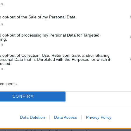
In
o opt-out of the Sale of my Personal Data.
In
to opt-out of processing my Personal Data for Targeted
ing.
In
o opt-out of Collection, Use, Retention, Sale, and/or Sharing
ersonal Data that Is Unrelated with the Purposes for which it
lected.
In
consents
lassa Bálint Múzeuma
ebeinhaus
CONFIRM
nutzt, wie spätere Umbauten und in der Nähe
Data Deletion
Data Access
Privacy Policy
kenswerter Fund war das Fundament eines
er Füllung wurde eine große Menge an fragmentierten