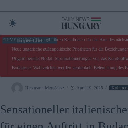
Skip
to
content
EILMELDUNG: Tisza gibt ihren Kandidaten für das Amt des nächste
Neue ungarische außenpolitische Prioritäten für die Beziehun
Ungarn bereitet Notfall-Stromrationierungen vor, das Kernkraf
Budapester Wahrzeichen werden verdunkelt: Beleuchtung des Par
Hetzmann Mercédesz
April 19, 2025
Kulturen
Sensationeller italienisc
für einen Auftritt in Budap