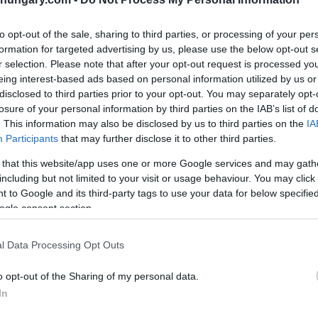
to opt-out of the sale, sharing to third parties, or processing of your per
formation for targeted advertising by us, please use the below opt-out s
r selection. Please note that after your opt-out request is processed y
eing interest-based ads based on personal information utilized by us or
disclosed to third parties prior to your opt-out. You may separately opt-
losure of your personal information by third parties on the IAB’s list of
. This information may also be disclosed by us to third parties on the
IA
Eros Ramazzotti wird im kommenden Frühjahr für
Participants
that may further disclose it to other third parties.
Rahmen seiner weltweiten
Una Storia Importante
M Dome betreten.
 that this website/app uses one or more Google services and may gath
including but not limited to your visit or usage behaviour. You may click 
 to Google and its third-party tags to use your data for below specifi
zertpromo
„Die Tour ist eine Feier der tiefen
ogle consent section.
 Ramazzotti feiert eine Bindung, die Zeitgrenzen und
l Data Processing Opt Outs
 Jahrzehnte dauernden Karriere über 80 Millionen
o opt-out of the Sharing of my personal data.
als 9 Milliarden Mal gestreamt, der in Rom geborene
In
eim Sanremo Music Festival die Newcomer-Kategorie
mit seinem Lied den Sieg im Hauptwettbewerb
Adesso tu
.