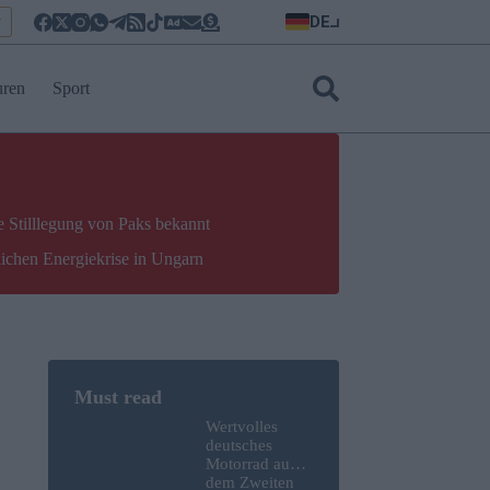
DE
r
uren
Sport
e Stilllegung von Paks bekannt
lichen Energiekrise in Ungarn
Wertvolles
deutsches
Motorrad aus
dem Zweiten