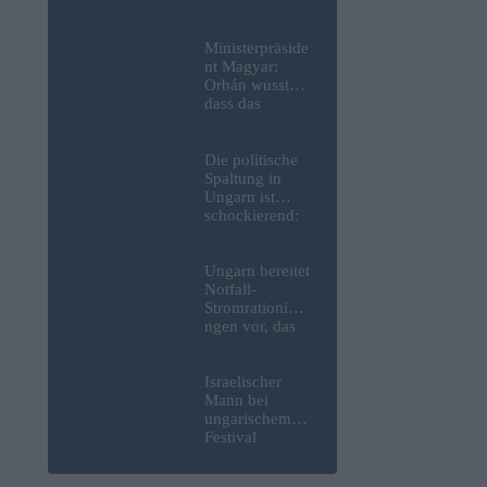
Weltkrieg,
menschliche
Überreste und
Ministerpräside
Sprengstoff aus
nt Magyar:
der Donau in
Orbán wusste,
Budapest
dass das
geborgen –
ungarische
Fotos
Energiesystem
kurz vor dem
Die politische
Zusammenbruc
Spaltung in
h stand, hat
Ungarn ist
jedoch nichts
schockierend:
unternommen
Selbst inmitten
einer Wasser-
und
Ungarn bereitet
Energiekrise
Notfall-
geben wir uns
Stromrationieru
weiterhin
ngen vor, das
gegenseitig die
Kernkraftwerk
Schuld
Paks könnte an
diesem
Israelischer
Wochenende
Mann bei
stillgelegt
ungarischem
werden
Festival
niedergestoche
n