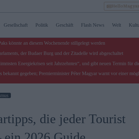
HelloMagya
Gesellschaft
Politik
Geschäft
Flash News
Welt
Kult
 Paks könnte an diesem Wochenende stillgelegt werden
laments, der Budaer Burg und der Zitadelle wird abgeschaltet
limmsten Energiekrisen seit Jahrzehnten“, und gibt neuen Termin für di
ks bekannt gegeben; Premierminister Péter Magyar warnt vor einer mög
smus
rtipps, die jeder Tourist
– ein 2026 Guide