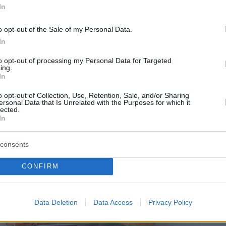
In
inden Sie oft authentische ungarische Gerichte zu
 ebenfalls eine günstige Möglichkeit, die lokale
o opt-out of the Sale of my Personal Data.
In
to opt-out of processing my Personal Data for Targeted
ing.
In
o opt-out of Collection, Use, Retention, Sale, and/or Sharing
ersonal Data that Is Unrelated with the Purposes for which it
lected.
In
consents
CONFIRM
Data Deletion
Data Access
Privacy Policy