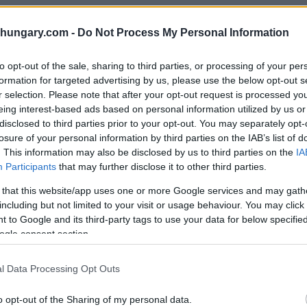
shungary.com -
Do Not Process My Personal Information
to opt-out of the sale, sharing to third parties, or processing of your per
n
formation for targeted advertising by us, please use the below opt-out s
r selection. Please note that after your opt-out request is processed y
eing interest-based ads based on personal information utilized by us or
disclosed to third parties prior to your opt-out. You may separately opt-
losure of your personal information by third parties on the IAB’s list of
ttel statt Taxis
. This information may also be disclosed by us to third parties on the
IA
Participants
that may further disclose it to other third parties.
s Verkehrsnetz, einschließlich U-Bahn, Straßenbahn
 that this website/app uses one or more Google services and may gath
ses ist viel billiger als Taxifahrten und ermöglicht
including but not limited to your visit or usage behaviour. You may click 
r U-Bahn. Eine 24-Stunden-Karte für Budapest ist
 to Google and its third-party tags to use your data for below specifi
ten.
ogle consent section.
ssen
l Data Processing Opt Outs
o opt-out of the Sharing of my personal data.
 in der Regel teurer. Wenn Sie sich in Seitenstraßen