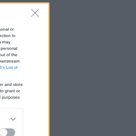
sonal or
ection to
ou may
 personal
out of the
 downstream
B’s List of
er and store
to grant or
ed purposes