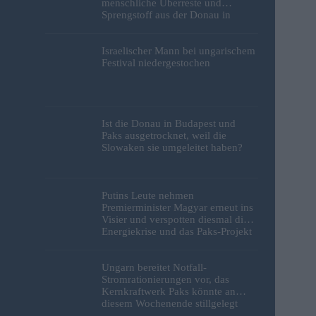
menschliche Überreste und
Sprengstoff aus der Donau in
Budapest geborgen – Fotos
Israelischer Mann bei ungarischem
Festival niedergestochen
Ist die Donau in Budapest und
Paks ausgetrocknet, weil die
Slowaken sie umgeleitet haben?
Putins Leute nehmen
Premierminister Magyar erneut ins
Visier und verspotten diesmal die
Energiekrise und das Paks-Projekt
Ungarn bereitet Notfall-
Stromrationierungen vor, das
Kernkraftwerk Paks könnte an
diesem Wochenende stillgelegt
werden