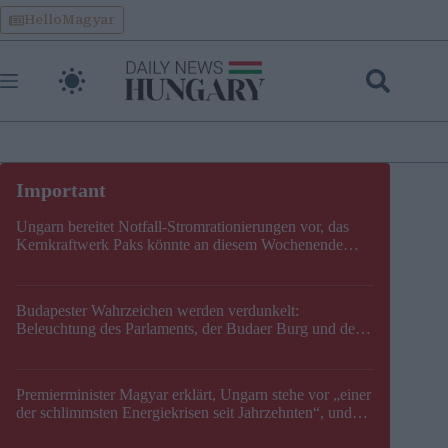
Skip
HelloMagyar
to
content
Ungarn bereitet Notfall-Stromrationierungen vor, das
Kernkraftwerk Paks könnte an diesem Wochenende
stillgelegt werden
Budapester Wahrzeichen werden verdunkelt:
Beleuchtung des Parlaments, der Budaer Burg und der
Zitadelle wird abgeschaltet
Premierminister Magyar erklärt, Ungarn stehe vor „einer
der schlimmsten Energiekrisen seit Jahrzehnten“, und
gibt neuen Termin für die Stilllegung von Paks bekannt