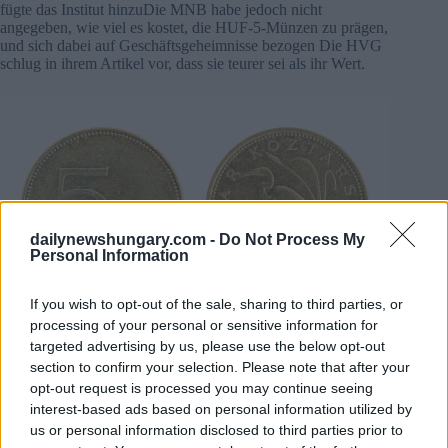
fügte das Institut hinzuDie MNB habe jedoch nicht
angegeben, wie viel es kostet, die HUF-5-Münzen zu prägen,
und sich dabei auf Geschäftsgeheimnisse bezogen Die HVG
schlug in ihrem Artikel vor, dass sie teurer sei als ihr Wert.
dailynewshungary.com -
Do Not Process My
Personal Information
If you wish to opt-out of the sale, sharing to third parties, or
processing of your personal or sensitive information for
Foto:
despositphotos.com
targeted advertising by us, please use the below opt-out
Laut MNB wäre es teuer, die Münze von den Märkten zu
section to confirm your selection. Please note that after your
nehmen, Basierend auf den Daten vom 31. Dezember sind
opt-out request is processed you may continue seeing
863 Millionen Münzen im Umlauf, mit einem Gewicht von
interest-based ads based on personal information utilized by
3.625 Tonnen. Der Transport und die Lagerung würden
us or personal information disclosed to third parties prior to
wahrscheinlich unglaubliche Kosten verursachen Die MNB