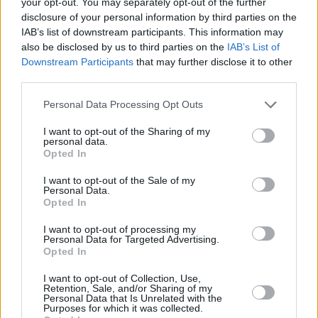
sagte, Jobbiks Behauptung, dass der Verkauf der Münzen als
your opt-out. You may separately opt-out of the further
Metall hohe Einnahmen generieren würde, sei unwahr Da die
disclosure of your personal information by third parties on the
Münzen aus einer speziellen Legierung geprägt werden,
IAB’s list of downstream participants. This information may
sollten ihre Bestandteile zuerst getrennt werden, was
also be disclosed by us to third parties on the
IAB’s List of
technologisch nicht einfach ist, und es ist auch nicht billig
Downstream Participants
that may further disclose it to other
Daher könnte die MNB die Münzen nur für einen Bruchteil
third parties.
des ursprünglichen Metallpreises verkaufen Daher ist die
Nationalbank der Ansicht, dass es keine wirtschaftliche
Please note that this website/app uses one or more Google
Entscheidung wäre, was uns die niedrigste Münze sein wird,
Personal Data Processing Opt Outs
um die HUF 5 zu erhalten zu bleiben.
services and may gather and store information including but
not limited to your visit or usage behaviour. You may click to
I want to opt-out of the Sharing of my
personal data.
Kommt ein neuer Forint-Schein?
grant or deny consent to Google and its third-party tags to
Opted In
use your data for below specified purposes in below Google
Interessanterweise schlug eine andere ungarische
consent section.
I want to opt-out of the Sale of my
Oppositionspartei, Mi Hazánk (Unsere Heimat), dem
Personal Data.
Gouverneur der Zentralbank im vergangenen Jahr vor,
Opted In
50.000-HUF-Scheine einzuführenEl d Novák schrieb, dass
die Ungarn aufgrund der hohen Inflation und aus anderen
I want to opt-out of processing my
Gründen die neue Denomination brauchten, die einen Wert
Personal Data for Targeted Advertising.
von 124 EUR hätte Gouverneur György Matolcsy jedoch
Opted In
Erwiderte
Dass es keinen Grund gab, den neuen Hinweis
einzuführen.
I want to opt-out of Collection, Use,
Retention, Sale, and/or Sharing of my
Personal Data that Is Unrelated with the
Lesen Sie auch:
Purposes for which it was collected.