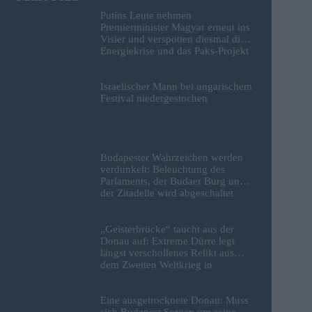
Putins Leute nehmen
Premierminister Magyar erneut ins
Visier und verspotten diesmal die
Energiekrise und das Paks-Projekt
Israelischer Mann bei ungarischem
Festival niedergestochen
Budapester Wahrzeichen werden
verdunkelt: Beleuchtung des
Parlaments, der Budaer Burg und
der Zitadelle wird abgeschaltet
„Geisterbrücke“ taucht aus der
Donau auf: Extreme Dürre legt
längst verschollenes Relikt aus
dem Zweiten Weltkrieg in
Budapest frei
Eine ausgetrocknete Donau: Muss
sich Budapest Sorgen um seine