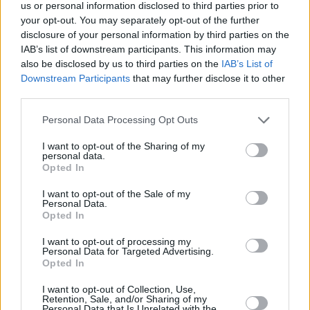
us or personal information disclosed to third parties prior to
Da Reformen im öffentlichen Bildungswesen Jahre brauchen,
your opt-out. You may separately opt-out of the further
um Ergebnisse zu erzielen, schlugen Experten vor, dass
Erwachsenenbildung und berufliche Weiterbildung den
disclosure of your personal information by third parties on the
schnellsten Weg zur Verbesserung der Qualifikationen der
IAB’s list of downstream participants. This information may
Arbeitskräfte bieten.
also be disclosed by us to third parties on the
IAB’s List of
Downstream Participants
that may further disclose it to other
Derzeit nehmen nur 9,6 % der Ungarn an berufsbegleitenden
third parties.
Bildungsmaßnahmen teil, womit das Land zu den Ländern
mit den schwächsten Leistungen in der Europäischen Union
Please note that this website/app uses one or more Google
Personal Data Processing Opt Outs
zählt.
services and may gather and store information including but
Ältere Arbeitnehmer könnten zunehmend an Bedeutung
not limited to your visit or usage behaviour. You may click to
I want to opt-out of the Sharing of my
gewinnen
personal data.
grant or deny consent to Google and its third-party tags to
Opted In
Der Datenwissenschaftler Károly Bozsonyi, Vizerektor der
use your data for below specified purposes in below Google
John-von-Neumann-Universität
, wies auf eine weitere
consent section.
I want to opt-out of the Sale of my
mögliche Lösung hin: ältere Arbeitnehmer länger im
Personal Data.
Erwerbsleben zu halten.
Opted In
Er wies darauf hin, dass die Generation X derzeit das
I want to opt-out of processing my
Personal Data for Targeted Advertising.
Rückgrat des ungarischen Arbeitsmarktes bildet, viele
Opted In
Angehörige dieser Generation jedoch innerhalb der nächsten
fünf Jahre in den Ruhestand treten werden. Da die
Generation Z zahlenmäßig kleiner ist, wird es weniger
I want to opt-out of Collection, Use,
Retention, Sale, and/or Sharing of my
Arbeitskräfte geben, die sie ersetzen können.
Personal Data that Is Unrelated with the