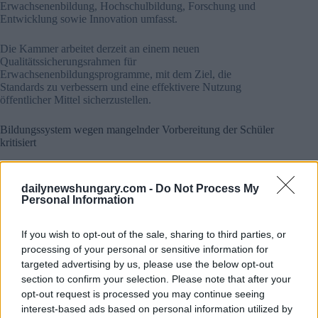
Erwachsenenbildung, Hochschulbildung, Forschung und
Entwicklung sowie Innovation umfasst.
Die Kammer arbeitet derzeit an einem neuen
Qualitätssicherungsrahmen für
Erwachsenenbildungsprogramme, mit dem Ziel, die
Standards zu verbessern und eine effektivere Nutzung
öffentlicher Mittel sicherzustellen.
Bildungssystem wegen mangelnder Vorbereitung der Schüler
kritisiert
Mehrere Redner argumentierten, dass das ungarische
Bildungssystem junge Menschen nicht angemessen auf eine
dailynewshungary.com -
Do Not Process My
sich rasch wandelnde Wirtschaft vorbereite.
Personal Information
Zakor sagte, das Hauptproblem sei nicht unbedingt ein
Mangel an Fachwissen, sondern das Fehlen von Fähigkeiten,
If you wish to opt-out of the sale, sharing to third parties, or
die es den Menschen ermöglichen, kontinuierlich zu lernen
processing of your personal or sensitive information for
und sich anzupassen. Kommunikation, Zusammenarbeit,
targeted advertising by us, please use the below opt-out
Problemlösung und selbstständiges Lernen gewinnen auf
section to confirm your selection. Please note that after your
einem von technologischem Wandel geprägten Arbeitsmarkt
opt-out request is processed you may continue seeing
zunehmend an Bedeutung.
interest-based ads based on personal information utilized by