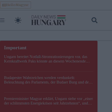
Skip
HelloMagyar
to
content
Ungarn bereitet Notfall-Stromrationierungen vor, das
Kernkraftwerk Paks könnte an diesem Wochenende
stillgelegt werden
Budapester Wahrzeichen werden verdunkelt:
Beleuchtung des Parlaments, der Budaer Burg und der
Zitadelle wird abgeschaltet
Premierminister Magyar erklärt, Ungarn stehe vor „einer
der schlimmsten Energiekrisen seit Jahrzehnten“, und
gibt neuen Termin für die Stilllegung von Paks bekannt