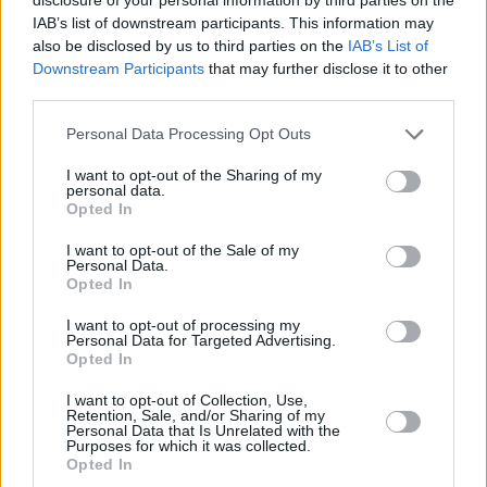
Prozent aller Verkehrsunfälle in Ungarn verwickelt sind.
Allein im letzten Jahr wurden fast 400 medizinische Eingriffe
IAB’s list of downstream participants. This information may
mit Rollerunfällen in Verbindung gebracht, an denen Fahrer
also be disclosed by us to third parties on the
IAB’s List of
unter 18 Jahren beteiligt waren.
Downstream Participants
that may further disclose it to other
third parties.
Der Gesetzesentwurf würde auch den lokalen Regierungen
mehr Befugnisse einräumen, zusätzliche Beschränkungen zu
Please note that this website/app uses one or more Google
Personal Data Processing Opt Outs
erlassen, insbesondere für die Benutzung von Gehwegen, so
services and may gather and store information including but
dass die Gemeinden die Regeln an die örtlichen
not limited to your visit or usage behaviour. You may click to
I want to opt-out of the Sharing of my
Gegebenheiten anpassen können. Das Ministerium sagt, das
personal data.
grant or deny consent to Google and its third-party tags to
Ziel der neuen Straßenverkehrsordnung sei es, sicherere,
Opted In
use your data for below specified purposes in below Google
klarere und gerechtere Bedingungen für alle
consent section.
Verkehrsteilnehmer zu schaffen, da die Mikromobilität ein
I want to opt-out of the Sale of my
zunehmend sichtbarer Teil des täglichen Verkehrs in Ungarn
Personal Data.
wird.
Opted In
I want to opt-out of processing my
Personal Data for Targeted Advertising.
Opted In
I want to opt-out of Collection, Use,
Retention, Sale, and/or Sharing of my
Personal Data that Is Unrelated with the
Purposes for which it was collected.
Opted In