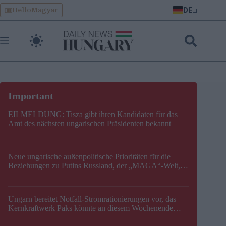
Skip
DE
HelloMagyar
to
content
EILMELDUNG: Tisza gibt ihren Kandidaten für das
Amt des nächsten ungarischen Präsidenten bekannt
Neue ungarische außenpolitische Prioritäten für die
Beziehungen zu Putins Russland, der „MAGA“-Welt,
der EU, der V4, der NATO und dem Balkan festgelegt
Ungarn bereitet Notfall-Stromrationierungen vor, das
Kernkraftwerk Paks könnte an diesem Wochenende
stillgelegt werden