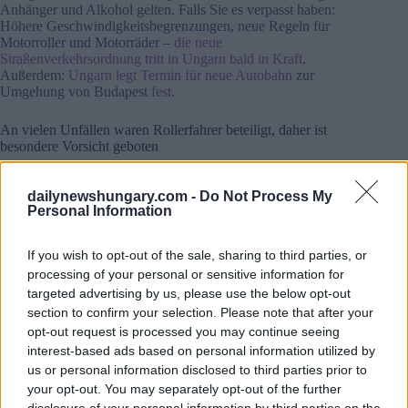
Anhänger und Alkohol gelten. Falls Sie es verpasst haben:
Höhere Geschwindigkeitsbegrenzungen, neue Regeln für
Motorroller und Motorräder –
die neue
Straßenverkehrsordnung tritt in Ungarn bald in Kraft
.
Außerdem:
Ungarn legt Termin für neue Autobahn
zur
Umgehung von Budapest
fest
.
An vielen Unfällen waren Rollerfahrer beteiligt, daher ist
besondere Vorsicht geboten
Laut Berta Tamás, der stellvertretenden Direktorin für
Verkehrssicherheit am Institut für Verkehrswissenschaften,
dailynewshungary.com -
Do Not Process My
wird die überarbeitete Straßenverkehrsordnung auch die
Personal Information
Nutzer von Elektrorollern offiziell als gefährdete
Verkehrsteilnehmer anerkennen. Damit würden die
If you wish to opt-out of the sale, sharing to third parties, or
bestehenden Sicherheitsmaßnahmen auf sie ausgedehnt, wie
z.B. die vorgeschriebenen Sicherheitsabstände zum
processing of your personal or sensitive information for
Überholen durch andere Fahrzeuge.
targeted advertising by us, please use the below opt-out
section to confirm your selection. Please note that after your
Die Dringlichkeit der vorgeschlagenen Änderungen wird
opt-out request is processed you may continue seeing
durch alarmierende Unfallstatistiken unterstrichen. Daten, die
interest-based ads based on personal information utilized by
vor kurzem auf einer vom Nationalen Komitee für
us or personal information disclosed to third parties prior to
Unfallverhütung organisierten Veranstaltung vorgestellt
your opt-out. You may separately opt-out of the further
wurden, zeigen, dass Elektroroller inzwischen in etwa fünf
disclosure of your personal information by third parties on the