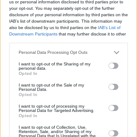
us or personal information disclosed to third parties prior to
Perspektive
your opt-out. You may separately opt-out of the further
disclosure of your personal information by third parties on the
IAB’s list of downstream participants. This information may
also be disclosed by us to third parties on the
IAB’s List of
Downstream Participants
that may further disclose it to other
third parties.
Please note that this website/app uses one or more Google
Personal Data Processing Opt Outs
services and may gather and store information including but
not limited to your visit or usage behaviour. You may click to
I want to opt-out of the Sharing of my
personal data.
grant or deny consent to Google and its third-party tags to
Opted In
use your data for below specified purposes in below Google
consent section.
I want to opt-out of the Sale of my
Personal Data.
Foto:
depositphotos.com
Opted In
Ungarns Rangliste ist beträchtlich abgerutscht – von Platz 25
im Jahr 2022 auf Platz 34 vor zwei Jahren und dann weiter
I want to opt-out of processing my
auf Platz 43 im Jahr 2024.
Personal Data for Targeted Advertising.
Opted In
InterNations unterhält auch Gemeinschaften von Expats in
jedem Land, einschließlich Ungarn, wo regelmäßig
I want to opt-out of Collection, Use,
Retention, Sale, and/or Sharing of my
Veranstaltungen organisiert werden; die jüngste stand unter
Personal Data that Is Unrelated with the