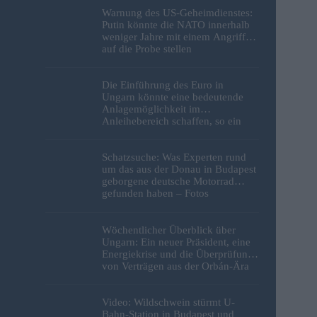
Warnung des US-Geheimdienstes:
Putin könnte die NATO innerhalb
weniger Jahre mit einem Angriff
auf die Probe stellen
Die Einführung des Euro in
Ungarn könnte eine bedeutende
Anlagemöglichkeit im
Anleihebereich schaffen, so ein
Analyst
Schatzsuche: Was Experten rund
um das aus der Donau in Budapest
geborgene deutsche Motorrad
gefunden haben – Fotos
Wöchentlicher Überblick über
Ungarn: Ein neuer Präsident, eine
Energiekrise und die Überprüfung
von Verträgen aus der Orbán-Ära
Video: Wildschwein stürmt U-
Bahn-Station in Budapest und