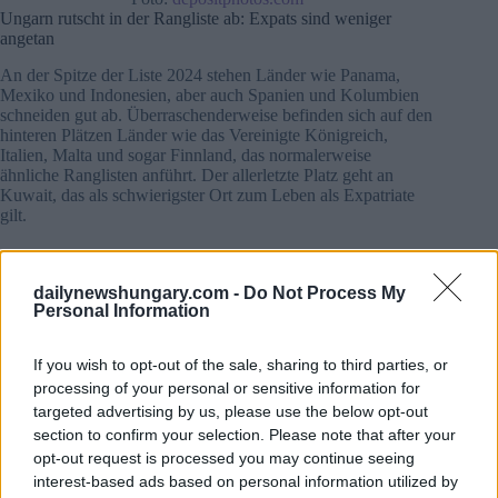
Ungarn rutscht in der Rangliste ab: Expats sind weniger
angetan
An der Spitze der Liste 2024 stehen Länder wie Panama,
Mexiko und Indonesien, aber auch Spanien und Kolumbien
schneiden gut ab. Überraschenderweise befinden sich auf den
hinteren Plätzen Länder wie das Vereinigte Königreich,
Italien, Malta und sogar Finnland, das normalerweise
ähnliche Ranglisten anführt. Der allerletzte Platz geht an
Kuwait, das als schwierigster Ort zum Leben als Expatriate
gilt.
Ungarn verpasste die letzten zehn Plätze nur knapp und
landete dieses Jahr auf Platz 43. Dies liegt unter anderem
dailynewshungary.com -
Do Not Process My
daran, dass nur Budapest über ein U-Bahn-System verfügt,
Personal Information
die regionalen Gebiete sich noch in der Entwicklung befinden
und die Mietpreise nach wie vor relativ hoch sind. Laut
Worldwide Schooling haben die Autoren des Berichts auch
If you wish to opt-out of the sale, sharing to third parties, or
festgestellt, dass staatliche Maßnahmen wie
processing of your personal or sensitive information for
Steuererhöhungen auf Zigaretten, Alkohol und ungesunde
targeted advertising by us, please use the below opt-out
Lebensmittel, die die Lebenserwartung erhöhen sollen,
section to confirm your selection. Please note that after your
Auswirkungen auf die Einwohner haben.
opt-out request is processed you may continue seeing
interest-based ads based on personal information utilized by
Liebe, lángos und das Leben in Ungarn:
Eine britische