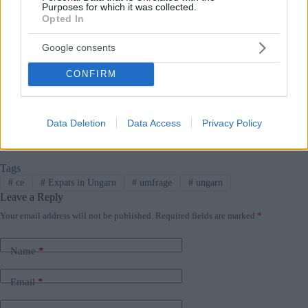
dem Motto Halloween.
Purposes for which it was collected.
Opted In
Lesen Sie auch:
Google consents
Ungarischer Bürgermeister eines charmanten Dorfes
am Donauknie
verbietet Halloween-Feierlichkeiten
CONFIRM
Klicken Sie für weitere Artikel über das Leben von
Expats in
Ungarn
.
Data Deletion
Data Access
Privacy Policy
Tags
#
ce
#
Expats in Ungarn
#
umfrage
#
ungarn
Leave a Reply
Your email address will not be published.
Required fields are marked
*
Name
*
Email
*