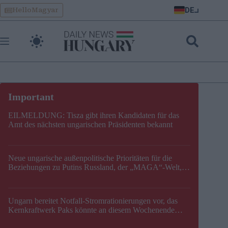
Skip
DE
HelloMagyar
to
content
EILMELDUNG: Tisza gibt ihren Kandidaten für das
Amt des nächsten ungarischen Präsidenten bekannt
Neue ungarische außenpolitische Prioritäten für die
Beziehungen zu Putins Russland, der „MAGA“-Welt,
der EU, der V4, der NATO und dem Balkan festgelegt
Ungarn bereitet Notfall-Stromrationierungen vor, das
Kernkraftwerk Paks könnte an diesem Wochenende
stillgelegt werden