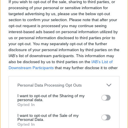
If you wish to opt-out of the sale, sharing to third parties, or
processing of your personal or sensitive information for
targeted advertising by us, please use the below opt-out
section to confirm your selection. Please note that after your
opt-out request is processed you may continue seeing
interest-based ads based on personal information utilized by
us or personal information disclosed to third parties prior to
your opt-out. You may separately opt-out of the further
disclosure of your personal information by third parties on the
IAB’s list of downstream participants. This information may
also be disclosed by us to third parties on the
IAB’s List of
Downstream Participants
that may further disclose it to other
third parties.
Foto:
PrtScr/24.hu/Video
Ein lauter Aufprall, dann erhitzen sich die Gemüter
Please note that this website/app uses one or more Google
Personal Data Processing Opt Outs
services and may gather and store information including but
Zeugen berichteten, dass der Zusammenstoß von einem
not limited to your visit or usage behaviour. You may click to
I want to opt-out of the Sharing of my
lauten Knall begleitet wurde, woraufhin sich die Gemüter
personal data.
grant or deny consent to Google and its third-party tags to
schnell erhitzten. Mehrere Schaulustige standen Berichten
Opted In
zufolge unter Schock, einige weinten sogar am Tatort.
use your data for below specified purposes in below Google
Anwohner merkten an, dass kleinere Zusammenstöße an der
consent section.
I want to opt-out of the Sale of my
Kreuzung zwar keine Seltenheit sind, aber eine derartig
Personal Data.
heftige Eskalation hatte man bisher noch nicht gesehen.
Opted In