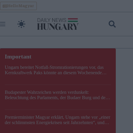
Skip
HelloMagyar
to
content
Ungarn bereitet Notfall-Stromrationierungen vor, das
Kernkraftwerk Paks könnte an diesem Wochenende
stillgelegt werden
Budapester Wahrzeichen werden verdunkelt:
Beleuchtung des Parlaments, der Budaer Burg und der
Zitadelle wird abgeschaltet
Premierminister Magyar erklärt, Ungarn stehe vor „einer
der schlimmsten Energiekrisen seit Jahrzehnten“, und
gibt neuen Termin für die Stilllegung von Paks bekannt