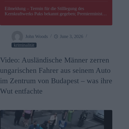
Eilmeldung – Termin für die Stilllegung des
Kernkraftwerks Paks bekannt gegeben; Premierminister
Péter Magyar warnt vor einer möglichen Energiekrise in
Ungarn
John Woods
June 3, 2026
kriminalität
Video: Ausländische Männer zerren
ungarischen Fahrer aus seinem Auto
im Zentrum von Budapest – was ihre
Wut entfachte