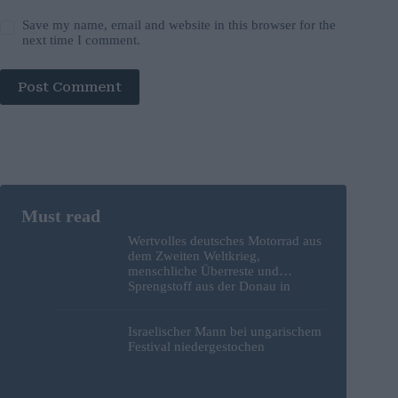
Save my name, email and website in this browser for the
next time I comment.
Post Comment
Wertvolles deutsches Motorrad aus
dem Zweiten Weltkrieg,
menschliche Überreste und
Sprengstoff aus der Donau in
Budapest geborgen – Fotos
Israelischer Mann bei ungarischem
Festival niedergestochen