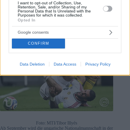
Foto: MTI/Tibor Illyés
I want to opt-out of Collection, Use,
Es war das erste Mal seit November 2023 – als Ungarn
Retention, Sale, and/or Sharing of my
Montenegro in einem EM-Qualifikationsspiel mit 3:1 besiegte
Personal Data that Is Unrelated with the
Purposes for which it was collected.
–, dass die Mannschaft von Marco Rossi einen Rückstand
Opted In
aufholte und den Sieg sicherte.
Google consents
CONFIRM
Data Deletion
Data Access
Privacy Policy
Foto: MTI/Tibor Illyés
Ab September wird die ungarische Nationalmannschaft in der