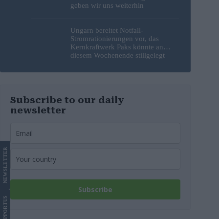
geben wir uns weiterhin
gegenseitig die Schuld
Ungarn bereitet Notfall-
Stromrationierungen vor, das
Kernkraftwerk Paks könnte an
diesem Wochenende stillgelegt
werden
Subscribe to our daily
newsletter
LETTER
NEWS
Subscribe
US
SUPPORT