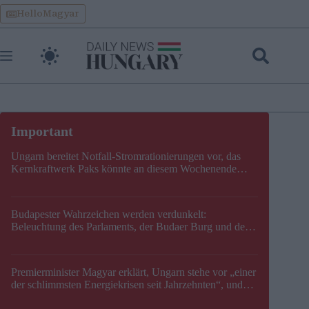
Skip
HelloMagyar
to
content
Ungarn bereitet Notfall-Stromrationierungen vor, das
Kernkraftwerk Paks könnte an diesem Wochenende
stillgelegt werden
Budapester Wahrzeichen werden verdunkelt:
Beleuchtung des Parlaments, der Budaer Burg und der
Zitadelle wird abgeschaltet
Premierminister Magyar erklärt, Ungarn stehe vor „einer
der schlimmsten Energiekrisen seit Jahrzehnten“, und
gibt neuen Termin für die Stilllegung von Paks bekannt