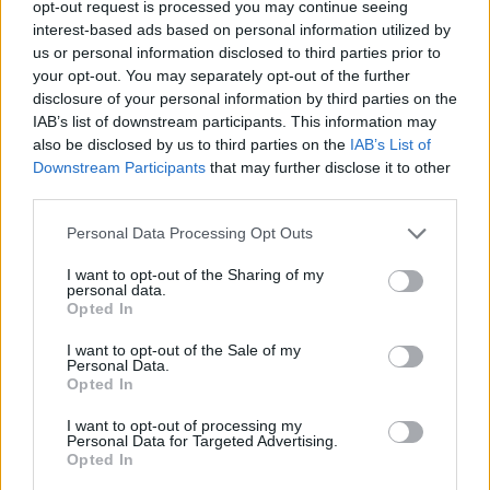
opt-out request is processed you may continue seeing
Foto: MTI/Tibor Illyés
Die Gäste mussten die letzte halbe Stunde in Unterzahl
interest-based ads based on personal information utilized by
bestreiten, und den Schlusspunkt setzte Debütant Rajmund
us or personal information disclosed to third parties prior to
Tóth, der sein erstes Länderspiel mit einem Tor krönte. Neben
your opt-out. You may separately opt-out of the further
ihm feierten auch Ákos Markgráf und der eingewechselte
disclosure of your personal information by third parties on the
Torhüter Ármin Pécsi ihr Debüt in der Nationalmannschaft.
IAB’s list of downstream participants. This information may
also be disclosed by us to third parties on the
IAB’s List of
Downstream Participants
that may further disclose it to other
third parties.
Please note that this website/app uses one or more Google
Personal Data Processing Opt Outs
services and may gather and store information including but
not limited to your visit or usage behaviour. You may click to
I want to opt-out of the Sharing of my
personal data.
grant or deny consent to Google and its third-party tags to
Opted In
use your data for below specified purposes in below Google
consent section.
I want to opt-out of the Sale of my
Personal Data.
Opted In
I want to opt-out of processing my
Personal Data for Targeted Advertising.
Opted In