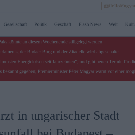
HelloMagya
Gesellschaft
Politik
Geschäft
Flash News
Welt
Kult
 Paks könnte an diesem Wochenende stillgelegt werden
laments, der Budaer Burg und der Zitadelle wird abgeschaltet
limmsten Energiekrisen seit Jahrzehnten“, und gibt neuen Termin für di
ks bekannt gegeben; Premierminister Péter Magyar warnt vor einer mög
rzt in ungarischer Stadt
sunfall bei Budapest –