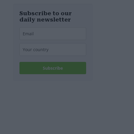
diesem
Wochenende
stillgelegt
Subscribe to our
werden
daily newsletter
Subscribe