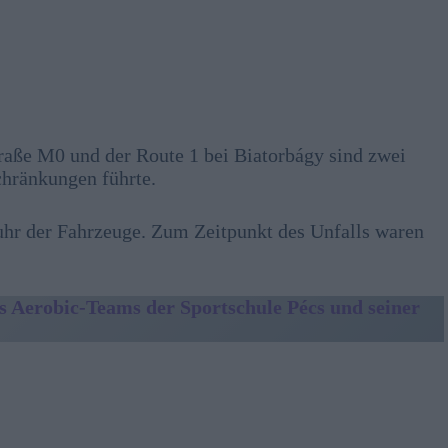
aße M0 und der Route 1 bei Biatorbágy sind zwei
hränkungen führte.
uhr der Fahrzeuge. Zum Zeitpunkt des Unfalls waren
es Aerobic-Teams der Sportschule Pécs und seiner