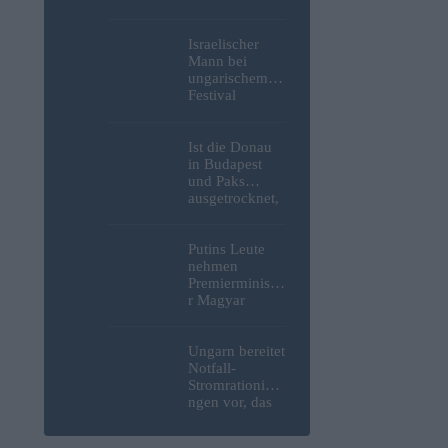
Weltkrieg,
menschliche
Überreste und
Israelischer
Sprengstoff aus
Mann bei
der Donau in
ungarischem
Budapest
Festival
geborgen –
niedergestoche
Fotos
n
Ist die Donau
in Budapest
und Paks
ausgetrocknet,
weil die
Slowaken sie
umgeleitet
Putins Leute
haben?
nehmen
Premierministe
r Magyar
erneut ins
Visier und
verspotten
Ungarn bereitet
diesmal die
Notfall-
Energiekrise
Stromrationieru
und das Paks-
ngen vor, das
Projekt
Kernkraftwerk
Paks könnte an