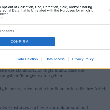
o opt-out of Collection, Use, Retention, Sale, and/or Sharing
ersonal Data that Is Unrelated with the Purposes for which it
lected.
In
consents
CONFIRM
:
MTI
Data Deletion
Data Access
Privacy Policy
tlicht wurde, sagte der Bürgermeister der Stadt, András
ite des Bahnhofs. Er fügte hinzu, dass die
ttungsbemühungen weitergehen.
folg haben werden, und ich möchte mich für ihre Arbeit
des Einsturzes nach wie vor unklar sind und