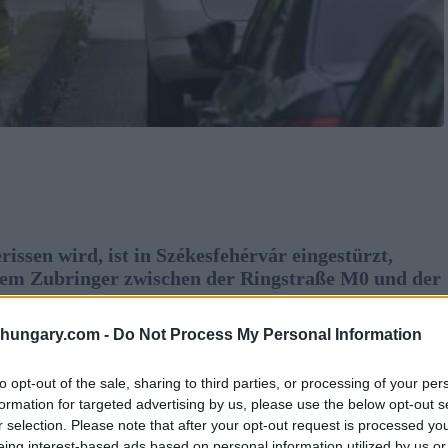
issen wird, ist in Székesfehérvár eingestürzt,
dem Zubringer zwischen der Ringstraße M0 und der
shungary.com -
Do Not Process My Personal Information
ekannt
to opt-out of the sale, sharing to third parties, or processing of your per
formation for targeted advertising by us, please use the below opt-out s
d begrub eine Person unter den Trümmern, wie die
r selection. Please note that after your opt-out request is processed y
t. Der Bericht wurde vom stellvertretenden Sprecher
eing interest-based ads based on personal information utilized by us or