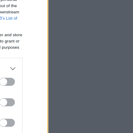
out of the
 downstream
B’s List of
er and store
to grant or
ed purposes