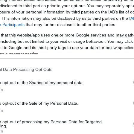
r bestätigt.
disclosed to third parties prior to your opt-out. You may separately opt-
losure of your personal information by third parties on the IAB’s list of
aben mit den Rettungsarbeiten begonnen. Weitere
. This information may also be disclosed by us to third parties on the
IA
unterwegs, um die Bemühungen zu intensivieren.
Participants
that may further disclose it to other third parties.
 that this website/app uses one or more Google services and may gath
including but not limited to your visit or usage behaviour. You may click 
 to Google and its third-party tags to use your data for below specifi
ogle consent section.
l Data Processing Opt Outs
o opt-out of the Sharing of my personal data.
In
o opt-out of the Sale of my Personal Data.
In
to opt-out of processing my Personal Data for Targeted
ing.
In