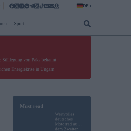
DE
r
uren
Sport
e Stilllegung von Paks bekannt
lichen Energiekrise in Ungarn
Wertvolles
deutsches
Motorrad aus
dem Zweiten