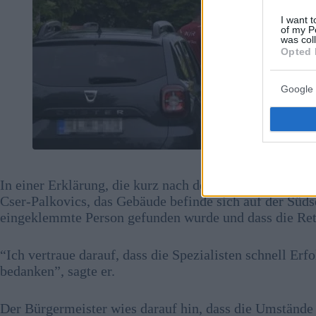
I want t
of my P
was col
Opted 
Google 
Foto
In einer Erklärung, die kurz nach dem Vorfall veröffen
Cser-Palkovics, das Gebäude befinde sich auf der Südse
eingeklemmte Person gefunden wurde und dass die Re
“Ich vertraue darauf, dass die Spezialisten schnell Er
bedanken”, sagte er.
Der Bürgermeister wies darauf hin, dass die Umstände 