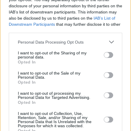
Zunahme der inländischen Verlegung der Stimmabgabe, die
disclosure of your personal information by third parties on the
es den Ungarn ermöglicht, an einem anderen Ort als ihrem
ständigen Wohnsitz zu wählen und trotzdem die Kandidaten
IAB’s list of downstream participants. This information may
ihres Heimatwahlkreises zu wählen.
also be disclosed by us to third parties on the
IAB’s List of
Downstream Participants
that may further disclose it to other
In diesem Jahr haben 227.000 Wähler die Übertragung der
third parties.
Stimmabgabe beantragt, gegenüber 157.551 im Jahr 2022:
ein weiterer Rekord.
Please note that this website/app uses one or more Google
Personal Data Processing Opt Outs
services and may gather and store information including but
Nach Ansicht von Bódi könnte der Zeitpunkt der Wahl ein
not limited to your visit or usage behaviour. You may click to
I want to opt-out of the Sharing of my
wichtiger Faktor sein. Da der Wahltag unmittelbar nach dem
personal data.
grant or deny consent to Google and its third-party tags to
Opted In
langen Osterwochenende liegt, werden viele Ungarn
use your data for below specified purposes in below Google
voraussichtlich verreisen oder von zu Hause wegbleiben, was
consent section.
die Übertragung der Stimmabgabe besonders wichtig macht.
I want to opt-out of the Sale of my
Personal Data.
Opted In
Dieses demographische Konzept scheint wiederum Theiß zu
begünstigen. Umfragen und politische Analysen deuten
I want to opt-out of processing my
darauf hin, dass der durchschnittliche Wähler der Partei
Personal Data for Targeted Advertising.
jünger, wohlhabender, besser ausgebildet und geografisch
Opted In
mobiler ist als der typische Fidesz-Anhänger, dessen Basis
weiterhin aus älteren und ländlicheren Wählern besteht.
I want to opt-out of Collection, Use,
Retention, Sale, and/or Sharing of my
Personal Data that Is Unrelated with the
In zahlreichen umkämpften Wahlkreisen gab es besonders
Purposes for which it was collected.
bemerkenswerte Zuwächse bei den Wechselwählern, darunter
Opted In