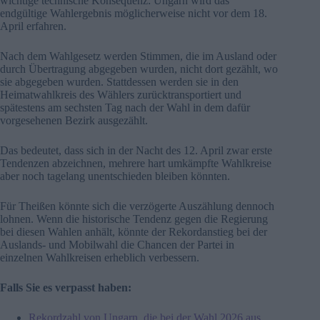
wichtige technische Konsequenz: Ungarn wird das
endgültige Wahlergebnis möglicherweise nicht vor dem 18.
April erfahren.
Nach dem Wahlgesetz werden Stimmen, die im Ausland oder
durch Übertragung abgegeben wurden, nicht dort gezählt, wo
sie abgegeben wurden. Stattdessen werden sie in den
Heimatwahlkreis des Wählers zurücktransportiert und
spätestens am sechsten Tag nach der Wahl in dem dafür
vorgesehenen Bezirk ausgezählt.
Das bedeutet, dass sich in der Nacht des 12. April zwar erste
Tendenzen abzeichnen, mehrere hart umkämpfte Wahlkreise
aber noch tagelang unentschieden bleiben könnten.
Für Theißen könnte sich die verzögerte Auszählung dennoch
lohnen. Wenn die historische Tendenz gegen die Regierung
bei diesen Wahlen anhält, könnte der Rekordanstieg bei der
Auslands- und Mobilwahl die Chancen der Partei in
einzelnen Wahlkreisen erheblich verbessern.
Falls Sie es verpasst haben:
Rekordzahl von Ungarn, die bei der Wahl 2026 aus