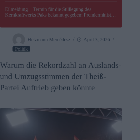
Eilmeldung – Termin für die Stilllegung des
Kernkraftwerks Paks bekannt gegeben; Premierminister
Péter Magyar warnt vor einer möglichen Energiekrise in
Ungarn
Hetzmann Mercédesz
April 3, 2026
Politik
Warum die Rekordzahl an Auslands-
und Umzugsstimmen der Theiß-
Partei Auftrieb geben könnte