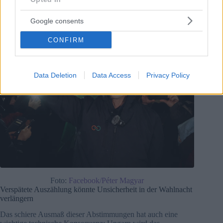
Békés 4, Somogy 4 und Nógrád 1.
Google consents
CONFIRM
Data Deletion
Data Access
Privacy Policy
Foto:
Facebook/Péter Magyar
Verspätete Auszählung könnte Unsicherheit in der Wahlnacht
verlängern
Das schiere Ausmaß dieser Abstimmungen hat auch eine