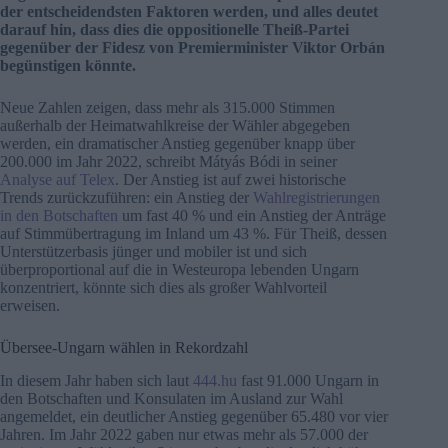
der entscheidendsten Faktoren werden, und alles deutet
darauf hin, dass dies die oppositionelle Theiß-Partei
gegenüber der Fidesz von Premierminister Viktor Orbán
begünstigen könnte.
Neue Zahlen zeigen, dass mehr als 315.000 Stimmen
außerhalb der Heimatwahlkreise der Wähler abgegeben
werden, ein dramatischer Anstieg gegenüber knapp über
200.000 im Jahr 2022, schreibt Mátyás Bódi in seiner
Analyse auf Telex
. Der Anstieg ist auf zwei historische
Trends zurückzuführen: ein Anstieg der
Wahlregistrierungen
in den Botschaften
um fast 40 % und ein Anstieg der Anträge
auf Stimmübertragung im Inland um 43 %. Für Theiß, dessen
Unterstützerbasis jünger und mobiler ist und sich
überproportional auf die in Westeuropa lebenden Ungarn
konzentriert, könnte sich dies als großer Wahlvorteil
erweisen.
Übersee-Ungarn wählen in Rekordzahl
In diesem Jahr haben sich laut
444.hu
fast 91.000 Ungarn in
den Botschaften und Konsulaten im Ausland zur Wahl
angemeldet, ein deutlicher Anstieg gegenüber 65.480 vor vier
Jahren. Im Jahr 2022 gaben nur etwas mehr als 57.000 der