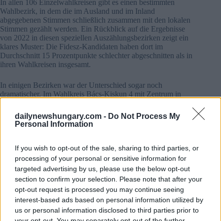
In allen 106 Einzelwahlkreisen gibt es einen bestimmten
Wahlbezirk, in dem die im Ausland und im Inland
abgegebenen Stimmen schließlich zusammen mit den lokalen
Stimmen gezählt werden. Ein Rückblick auf die Ergebnisse
von 2022 in diesen speziellen Auszählungsbezirken zeigt ein
klares Muster: Die Fidesz-Kandidaten haben dort im
Durchschnitt 15 Prozentpunkte schlechter abgeschnitten als in
ihren Wahlkreisen insgesamt.
In einigen Bezirken war der Unterschied sogar noch
dramatischer. Im Wahlkreis Bács-Kiskun 4 mit Zentrum in
Kiskunfélegyháza schnitt der Fidesz-Kandidat im
Sonderauszählungsbezirk um mehr als 25 Prozentpunkte
dailynewshungary.com -
Do Not Process My
schlechter ab. Ähnliche Rückgänge wurden in östlichen
Personal Information
Wahlkreisen wie Nyíregyháza-Tiszavasvári verzeichnet.
If you wish to opt-out of the sale, sharing to third parties, or
Dies macht den Rekordanstieg bei den Stimmen aus dem
processing of your personal or sensitive information for
Ausland für Theiß besonders vielversprechend, da sich die
Partei erfolgreich als die natürliche Wahl für jüngere, urbane
targeted advertising by us, please use the below opt-out
und international mobile ungarische Wähler positioniert hat.
section to confirm your selection. Please note that after your
opt-out request is processed you may continue seeing
Transferwahlen erreichen ein Allzeithoch
interest-based ads based on personal information utilized by
us or personal information disclosed to third parties prior to
Die zweite wichtige Entwicklung ist die außerordentliche
your opt-out. You may separately opt-out of the further