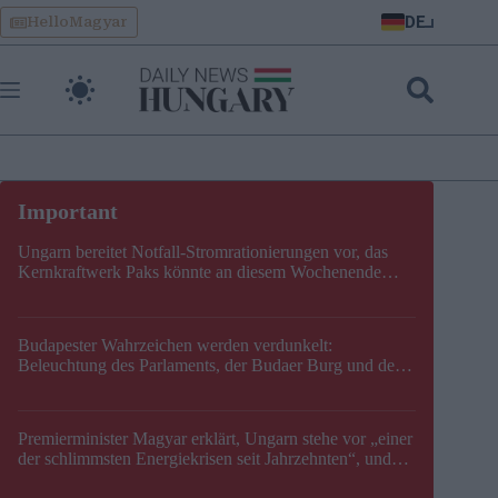
Skip
DE
HelloMagyar
to
content
Ungarn bereitet Notfall-Stromrationierungen vor, das
Kernkraftwerk Paks könnte an diesem Wochenende
stillgelegt werden
Budapester Wahrzeichen werden verdunkelt:
Beleuchtung des Parlaments, der Budaer Burg und der
Zitadelle wird abgeschaltet
Premierminister Magyar erklärt, Ungarn stehe vor „einer
der schlimmsten Energiekrisen seit Jahrzehnten“, und
gibt neuen Termin für die Stilllegung von Paks bekannt