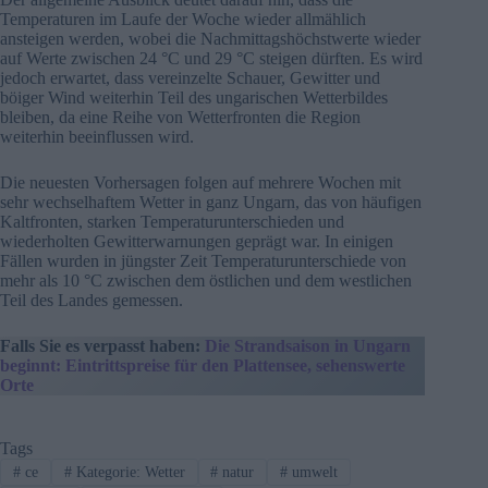
Temperaturen im Laufe der Woche wieder allmählich
ansteigen werden, wobei die Nachmittagshöchstwerte wieder
auf Werte zwischen 24 °C und 29 °C steigen dürften. Es wird
jedoch erwartet, dass vereinzelte Schauer, Gewitter und
böiger Wind weiterhin Teil des ungarischen Wetterbildes
bleiben, da eine Reihe von Wetterfronten die Region
weiterhin beeinflussen wird.
Die neuesten Vorhersagen folgen auf mehrere Wochen mit
sehr wechselhaftem Wetter in ganz Ungarn, das von häufigen
Kaltfronten, starken Temperaturunterschieden und
wiederholten Gewitterwarnungen geprägt war. In einigen
Fällen wurden in jüngster Zeit Temperaturunterschiede von
mehr als 10 °C zwischen dem östlichen und dem westlichen
Teil des Landes gemessen.
Falls Sie es verpasst haben:
Die Strandsaison in Ungarn
beginnt: Eintrittspreise für den Plattensee, sehenswerte
Orte
Tags
#
ce
#
Kategorie: Wetter
#
natur
#
umwelt