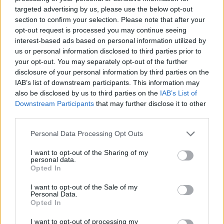
könnten.
targeted advertising by us, please use the below opt-out
section to confirm your selection. Please note that after your
Gefährliche UV-Strahlung gibt weiterhin Anlass zur Sorge
opt-out request is processed you may continue seeing
interest-based ads based on personal information utilized by
Trotz der Sturmgefahr wird für Teile Ungarns am Sonntag
us or personal information disclosed to third parties prior to
auch sehr starke UV-B-Strahlung vorhergesagt.
your opt-out. You may separately opt-out of the further
disclosure of your personal information by third parties on the
HungaroMet hat gewarnt, dass die UV-Werte in
IAB’s list of downstream participants. This information may
Südtransdanubien und der südlichen Tiefebene
also be disclosed by us to third parties on the
IAB’s List of
voraussichtlich die Warnschwelle überschreiten werden,
wobei die UV-Indexwerte in weiten Teilen beider Regionen
Downstream Participants
that may further disclose it to other
über 7,0 liegen werden.
third parties.
Please note that this website/app uses one or more Google
Meteorologen raten dazu, direkte Sonneneinstrahlung
Personal Data Processing Opt Outs
zwischen 11 und 15 Uhr nach Möglichkeit zu vermeiden,
services and may gather and store information including but
Schutzkleidung und Kopfbedeckungen zu tragen sowie
not limited to your visit or usage behaviour. You may click to
I want to opt-out of the Sharing of my
personal data.
Sonnenschutzmittel zu verwenden. Selbst Menschen mit
grant or deny consent to Google and its third-party tags to
Opted In
normalem Hauttyp können bereits nach 15 bis 20 Minuten in
use your data for below specified purposes in below Google
starker Sonneneinstrahlung einen Sonnenbrand erleiden.
consent section.
I want to opt-out of the Sale of my
Personal Data.
Opted In
I want to opt-out of processing my