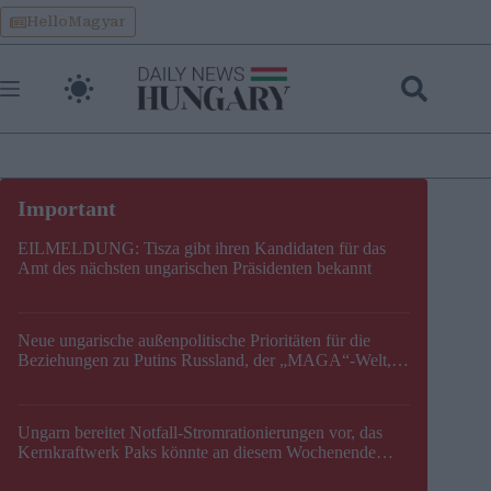
Skip
HelloMagyar
to
content
EILMELDUNG: Tisza gibt ihren Kandidaten für das
Amt des nächsten ungarischen Präsidenten bekannt
Neue ungarische außenpolitische Prioritäten für die
Beziehungen zu Putins Russland, der „MAGA“-Welt,
der EU, der V4, der NATO und dem Balkan festgelegt
Ungarn bereitet Notfall-Stromrationierungen vor, das
Kernkraftwerk Paks könnte an diesem Wochenende
stillgelegt werden