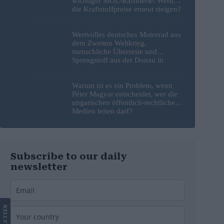
wichtiger MOL-Raffinerie: Werden
die Kraftstoffpreise erneut steigen?
– Video
Wertvolles deutsches Motorrad aus
dem Zweiten Weltkrieg,
menschliche Überreste und
Sprengstoff aus der Donau in
Budapest geborgen – Fotos
Warum ist es ein Problem, wenn
Péter Magyar entscheidet, wer die
ungarischen öffentlich-rechtlichen
Medien leiten darf?
Subscribe to our daily
newsletter
LETTER