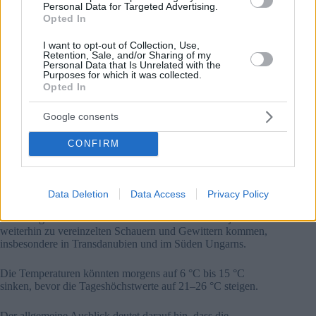
Personal Data for Targeted Advertising.
Opted In
I want to opt-out of Collection, Use,
Retention, Sale, and/or Sharing of my
Personal Data that Is Unrelated with the
Purposes for which it was collected.
Opted In
Google consents
CONFIRM
Sonnenuntergang am Plattensee. Foto: Pixabay
Weiterstürmisches Wetter in Aussicht
Data Deletion
Data Access
Privacy Policy
Am Montag soll sich das Wetter etwas bessern, mit einer
Mischung aus Sonnenschein und Wolken. Es kann jedoch
weiterhin zu vereinzelten Schauern und Gewittern kommen,
insbesondere in Transdanubien und im Süden Ungarns.
Die Temperaturen könnten morgens auf 6 °C bis 15 °C
sinken, bevor die Tageshöchstwerte auf 21–26 °C steigen.
Der allgemeine Ausblick deutet darauf hin, dass die