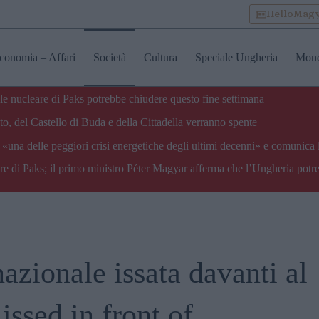
HelloMag
conomia – Affari
Società
Cultura
Speciale Ungheria
Mon
ale nucleare di Paks potrebbe chiudere questo fine settimana
o, del Castello di Buda e della Cittadella verranno spente
«una delle peggiori crisi energetiche degli ultimi decenni» e comunica 
are di Paks; il primo ministro Péter Magyar afferma che l’Ungheria potre
azionale issata davanti al
issed in front of