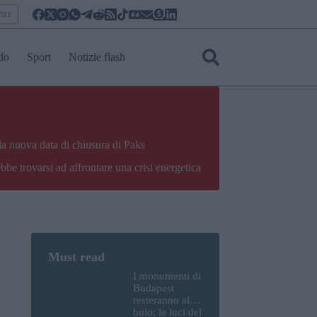
yar
do
Sport
Notizie flash
la nuova data di chiusura di Paks
bbe trovarsi ad affrontare una crisi energetica
I monumenti di
Budapest
resteranno al
buio: le luci del