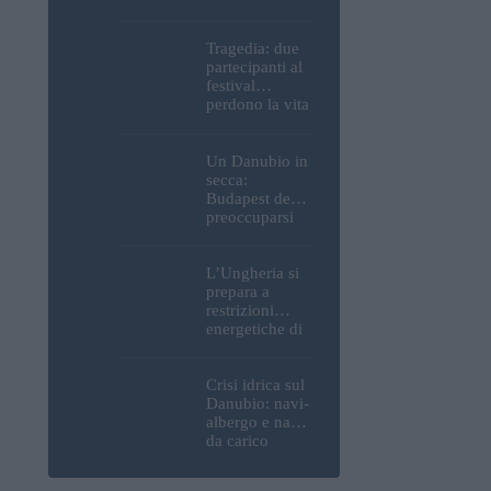
Parlamento, del
Castello di
Buda e della
Tragedia: due
Cittadella
partecipanti al
verranno
festival
spente
perdono la vita
all’Ozora
Festival in
Ungheria
Un Danubio in
secca:
Budapest deve
preoccuparsi
del proprio
approvvigiona
mento idrico?
L’Ungheria si
Un esperto
prepara a
mette in luce
restrizioni
un fatto
energetiche di
sorprendente
emergenza; la
centrale
nucleare di
Crisi idrica sul
Paks potrebbe
Danubio: navi-
chiudere
albergo e navi
questo fine
da carico
settimana
bloccate in
Ungheria