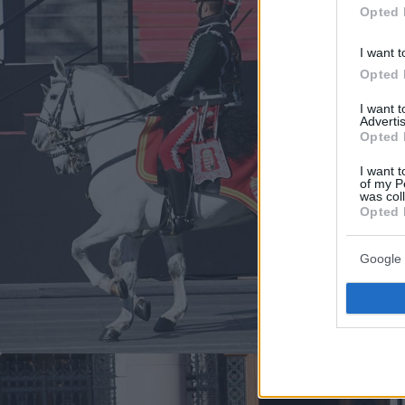
Opted 
I want t
Opted 
I want 
Advertis
Opted 
I want t
of my P
was col
Opted 
Google 