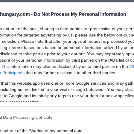
molti indossavano coccarde e tenevano bandiere
shungary.com -
Do Not Process My Personal Information
to opt-out of the sale, sharing to third parties, or processing of your per
formation for targeted advertising by us, please use the below opt-out s
r selection. Please note that after your opt-out request is processed y
dal Parlamento, mentre i partiti di opposizione
eing interest-based ads based on personal information utilized by us or
disclosed to third parties prior to your opt-out. You may separately opt-
losure of your personal information by third parties on the IAB’s list of
. This information may also be disclosed by us to third parties on the
IA
esercito grande come quello che mandarono per
Participants
that may further disclose it to other third parties.
1848!
 that this website/app uses one or more Google services and may gath
including but not limited to your visit or usage behaviour. You may click 
 to Google and its third-party tags to use your data for below specifi
ogle consent section.
l Data Processing Opt Outs
o opt-out of the Sharing of my personal data.