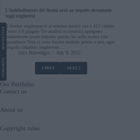
L’indebolimento dei fiorini avrà un impatto devastante
sugli ungheresi
Il fiorino ungherese è ai minimi storici: era a 412 contro
LETTER
l’euro il 6 giugno Tre analisti economici spiegano
esattamente quale impatto questo ha sulla nostra vita
quotidiana Non ci sono buone notizie: prima o poi, ogni
NEWS
singolo cittadino ungherese…
Alex Bánvölgyi
July 9, 2022
US
SUPPORT
PREV
NEXT
Our Portfolio
Contact us
About us
Copyright rules