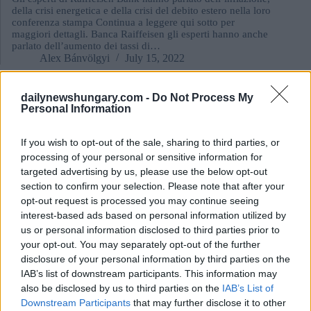
della crisi energetica e della crisi del debito estero nella loro
conferenza stampa Continua a leggere qui sotto per
maggiori dettagli. Banca Raiffeisen gli esperti hanno anche
parlato dell’aumento dei tassi di…
Alex Bánvölgyi
July 15, 2022
Economia - Affari
dailynewshungary.com -
Do Not Process My
Personal Information
Il mercato immobiliare ungherese si trova ad affrontare
problemi
If you wish to opt-out of the sale, sharing to third parties, or
processing of your personal or sensitive information for
targeted advertising by us, please use the below opt-out
section to confirm your selection. Please note that after your
opt-out request is processed you may continue seeing
interest-based ads based on personal information utilized by
us or personal information disclosed to third parties prior to
your opt-out. You may separately opt-out of the further
disclosure of your personal information by third parties on the
IAB’s list of downstream participants. This information may
also be disclosed by us to third parties on the
IAB’s List of
Downstream Participants
that may further disclose it to other