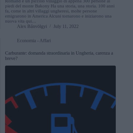
Románd è un piccolo villaggio di appena 300 persone ai
piedi del monte Bakony Ha una storia, una storia. 100 anni
fa, come in altri villaggi ungheresi, molte persone
emigrarono in America Alcuni tornarono e iniziarono una
nuova vita qui…
Alex Bánvölgyi
July 11, 2022
Economia - Affari
Carburante: domanda straordinaria in Ungheria, carenza a
breve?