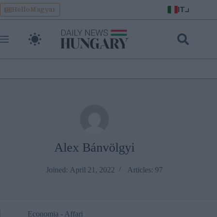
Skip
IT
HelloMagyar
to
content
Alex Bánvölgyi
Joined: April 21, 2022
Articles: 97
Economia - Affari