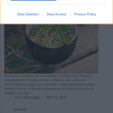
Data Deletion
Data Access
Privacy Policy
Una storia bizzarra sta investendo il paese: una donna è
scomparsa il 10 luglio vicino a Siklós, nel sud-ovest
dell’Ungheria, dopo aver assistito a una misteriosa seduta
spiritica del tè. Il giorno successivo, all’alba, un uomo in
viaggio per una…
Alex Bánvölgyi
July 13, 2022
Società