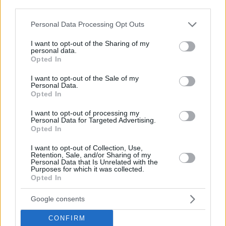
third parties.
Please note that this website/app uses one or more Google
Personal Data Processing Opt Outs
services and may gather and store information including but
not limited to your visit or usage behaviour. You may click to
I want to opt-out of the Sharing of my
personal data.
grant or deny consent to Google and its third-party tags to
Opted In
use your data for below specified purposes in below Google
consent section.
Rischi ed effetti collaterali inflazionistici stanno
I want to opt-out of the Sale of my
aumentando nel mercato immobiliare, dove si prevede che
Personal Data.
la domanda diminuirà nel breve termine. Ciò è dovuto al
Opted In
credito più costoso, quindi è probabile che si verifichi un
rallentamento nella costruzione e nell’acquisto. Continua…
I want to opt-out of processing my
Alex Bánvölgyi
July 13, 2022
Personal Data for Targeted Advertising.
Opted In
Società
I want to opt-out of Collection, Use,
Retention, Sale, and/or Sharing of my
Personal Data that Is Unrelated with the
Ungheresi drogati durante la misteriosa seduta spiritica del
Purposes for which it was collected.
tè!
Opted In
Google consents
CONFIRM