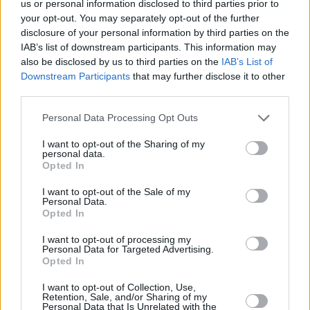
us or personal information disclosed to third parties prior to
rimangono dubbi su come possa essere integrata senza
your opt-out. You may separately opt-out of the further
danneggiare il paesaggio.
disclosure of your personal information by third parties on the
IAB’s list of downstream participants. This information may
also be disclosed by us to third parties on the
IAB’s List of
Downstream Participants
that may further disclose it to other
third parties.
Please note that this website/app uses one or more Google
Personal Data Processing Opt Outs
services and may gather and store information including but
not limited to your visit or usage behaviour. You may click to
I want to opt-out of the Sharing of my
personal data.
grant or deny consent to Google and its third-party tags to
Opted In
use your data for below specified purposes in below Google
consent section.
I want to opt-out of the Sale of my
Personal Data.
Opted In
I want to opt-out of processing my
Personal Data for Targeted Advertising.
Opted In
La Funicolare della Collina del Castello di Buda a Budapest,
una funicolare storica che risale al 1870. Foto: Wikimedia
I want to opt-out of Collection, Use,
Commons.
Retention, Sale, and/or Sharing of my
Budapest pone condizioni rigorose per il progetto della
Personal Data that Is Unrelated with the