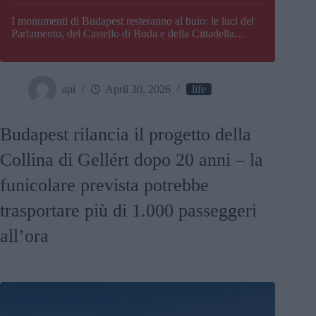
I monumenti di Budapest resteranno al buio: le luci del
Parlamento, del Castello di Buda e della Cittadella
verranno spente
api
April 30, 2026
life
Budapest rilancia il progetto della
Collina di Gellért dopo 20 anni – la
funicolare prevista potrebbe
trasportare più di 1.000 passeggeri
all’ora