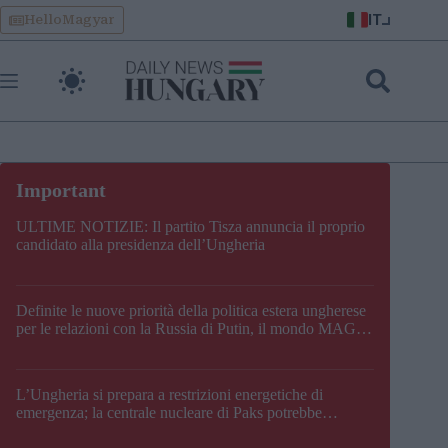
Skip
IT
HelloMagyar
to
content
ULTIME NOTIZIE: Il partito Tisza annuncia il proprio
candidato alla presidenza dell’Ungheria
Definite le nuove priorità della politica estera ungherese
per le relazioni con la Russia di Putin, il mondo MAGA,
l’UE, il V4, la NATO e i Balcani
L’Ungheria si prepara a restrizioni energetiche di
emergenza; la centrale nucleare di Paks potrebbe
chiudere questo fine settimana