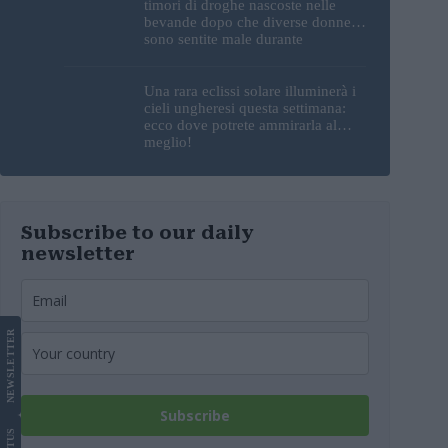
timori di droghe nascoste nelle
bevande dopo che diverse donne si
sono sentite male durante
l’esibizione di un DJ
Una rara eclissi solare illuminerà i
cieli ungheresi questa settimana:
ecco dove potrete ammirarla al
meglio!
Subscribe to our daily
newsletter
LETTER
NEWS
Subscribe
US