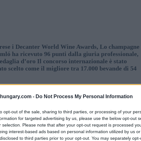
herese i Decanter World Wine Awards, Lo champagne
ló ha ricevuto 96 punti dalla giuria professionale,
daglia d’oro Il concorso internazionale è stato
o scelto come il migliore tra 17.000 bevande di 54
ionale più significativo, nel quadro del quale sono
shungary.com -
Do Not Process My Personal Information
esi Gli esperti di Decanter World hanno rappresentato
rivati a Londra 280 specialisti provenienti da 30 paesi
to opt-out of the sale, sharing to third parties, or processing of your per
ine.
formation for targeted advertising by us, please use the below opt-out s
r selection. Please note that after your opt-out request is processed y
th
ottolineato il fatto che 2019 16
l’anniversario dei
eing interest-based ads based on personal information utilized by us or
glie assegnate ai partecipanti. Il continuo
disclosed to third parties prior to your opt-out. You may separately opt-