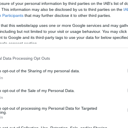
peciali di regioni meno conosciute come Cina e
losure of your personal information by third parties on the IAB’s list of
. This information may also be disclosed by us to third parties on the
IA
competizione.
Participants
that may further disclose it to other third parties.
o e sette medaglie d’oro.
Oltre a Tokaj clamoroso
 that this website/app uses one or more Google services and may gath
tato scelto tra i migliori.
including but not limited to your visit or usage behaviour. You may click 
 to Google and its third-party tags to use your data for below specifi
nti, a seguito dei quali una medaglia d’oro ha
ogle consent section.
uccesso della specialità ungherese
, che rappresenta un
tinuamente per modellarne il design e renderlo più
l Data Processing Opt Outs
o opt-out of the Sharing of my personal data.
o di rifermentazione in bottiglia per un periodo di 18
In
a, si possono gustare l’eleganza e l’aroma rinfrescante
ì come l’eleganza del Brut Classic, è stata
o opt-out of the Sale of my Personal Data.
icati tratti di invecchiamento e agli aromi intensivi di
In
a vinto anche due medaglie d’argento: “reg T“kék
to opt-out of processing my Personal Data for Targeted
una medaglia di bronzo è stata conquistata anche dallo
ing.
In