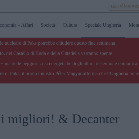
HelloMag
conomia – Affari
Società
Cultura
Speciale Ungheria
Mon
ale nucleare di Paks potrebbe chiudere questo fine settimana
o, del Castello di Buda e della Cittadella verranno spente
«una delle peggiori crisi energetiche degli ultimi decenni» e comunica 
are di Paks; il primo ministro Péter Magyar afferma che l’Ungheria potre
i migliori! & Decanter