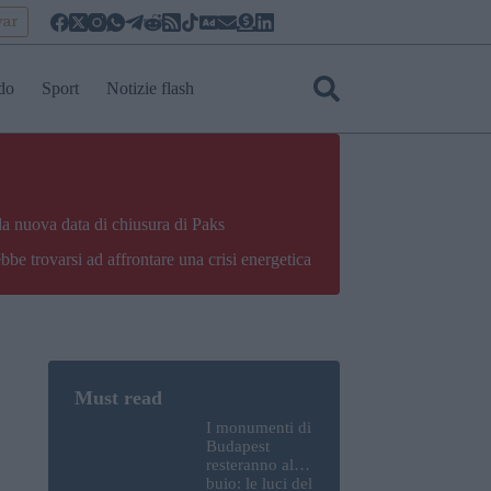
yar
do
Sport
Notizie flash
la nuova data di chiusura di Paks
bbe trovarsi ad affrontare una crisi energetica
I monumenti di
Budapest
resteranno al
buio: le luci del