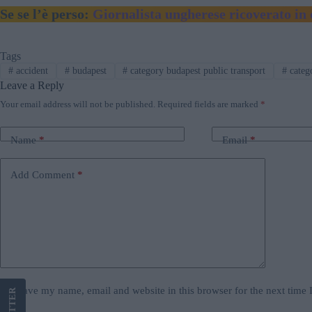
Se se l’è perso:
Giornalista ungherese ricoverato in
Tags
#
accident
#
budapest
#
category budapest public transport
#
catego
Leave a Reply
Your email address will not be published.
Required fields are marked
*
Name
*
Email
*
Add Comment
*
Save my name, email and website in this browser for the next time
LETTER