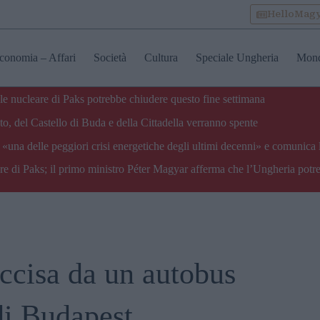
HelloMag
conomia – Affari
Società
Cultura
Speciale Ungheria
Mon
ale nucleare di Paks potrebbe chiudere questo fine settimana
o, del Castello di Buda e della Cittadella verranno spente
«una delle peggiori crisi energetiche degli ultimi decenni» e comunica 
are di Paks; il primo ministro Péter Magyar afferma che l’Ungheria potre
uccisa da un autobus
 di Budapest