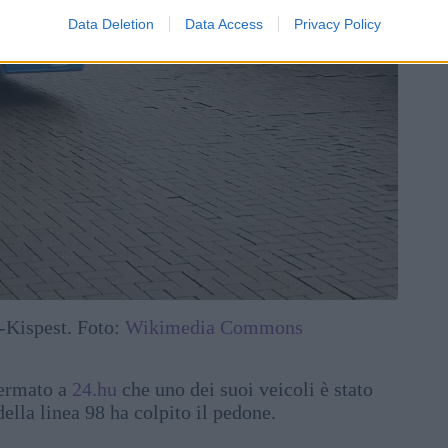
Data Deletion
Data Access
Privacy Policy
-Kispest. Foto:
Wikimedia Commons
fermato a
24.hu
che uno dei suoi veicoli è stato
ella linea 98 ha colpito il pedone.