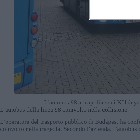
L’autobus 98 al capolinea di Kőbánya
L’autobus della linea 98 coinvolto nella collisione
L’operatore del trasporto pubblico di Budapest ha con
coinvolto nella tragedia. Secondo l’azienda, l’autobus d