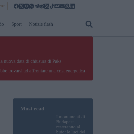
yar
do
Sport
Notizie flash
la nuova data di chiusura di Paks
bbe trovarsi ad affrontare una crisi energetica
I monumenti di
Budapest
resteranno al
buio: le luci del