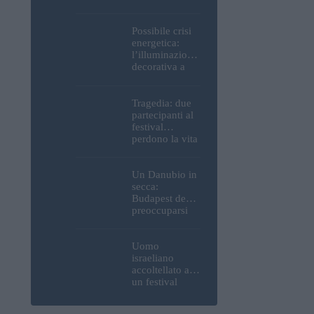
Parlamento, del
Castello di
Buda e della
Possibile crisi
Cittadella
energetica:
verranno
l’illuminazione
spente
decorativa a
Budapest
potrebbe essere
spenta!
Tragedia: due
partecipanti al
festival
perdono la vita
all’Ozora
Festival in
Ungheria
Un Danubio in
secca:
Budapest deve
preoccuparsi
del proprio
approvvigiona
mento idrico?
Uomo
Un esperto
israeliano
mette in luce
accoltellato a
un fatto
un festival
sorprendente
ungherese