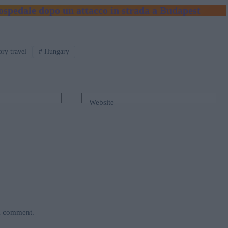
 ospedale dopo un attacco in strada a Budapest
ry travel
#
Hungary
Website
 I comment.