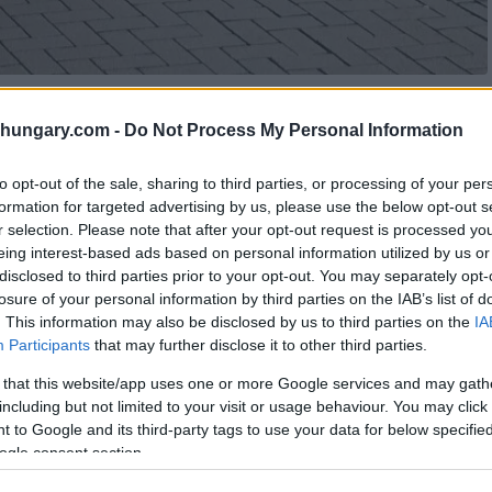
shungary.com -
Do Not Process My Personal Information
to opt-out of the sale, sharing to third parties, or processing of your per
formation for targeted advertising by us, please use the below opt-out s
a da un autobus presso l’hub dei trasporti Kőbánya-
r selection. Please note that after your opt-out request is processed y
mato le autorità.
eing interest-based ads based on personal information utilized by us or
disclosed to third parties prior to your opt-out. You may separately opt-
al capolinea degli autobus in via Vak Bottyán, situato
losure of your personal information by third parties on the IAB’s list of
rapporti iniziali collocavano l’incidente nel 10°
. This information may also be disclosed by us to third parties on the
IA
Participants
that may further disclose it to other third parties.
ito che il luogo esatto rientra nel 19° distretto, sul lato
 that this website/app uses one or more Google services and may gath
including but not limited to your visit or usage behaviour. You may click 
 to Google and its third-party tags to use your data for below specifi
ogle consent section.
tione dei Disastri
ha riferito
che un autobus aveva