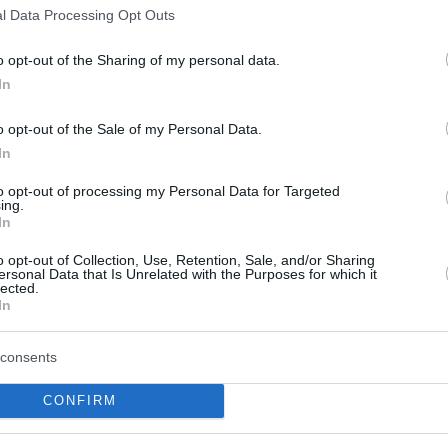
 vigili del fuoco professionisti dalla capitale per
l Data Processing Opt Outs
ervizi di emergenza e autorità partner sono intervenuti
o opt-out of the Sharing of my personal data.
In
ferite così gravi che è morta sul luogo dell’incidente.
o opt-out of the Sale of my Personal Data.
In
to opt-out of processing my Personal Data for Targeted
ing.
In
o opt-out of Collection, Use, Retention, Sale, and/or Sharing
ersonal Data that Is Unrelated with the Purposes for which it
lected.
In
consents
CONFIRM