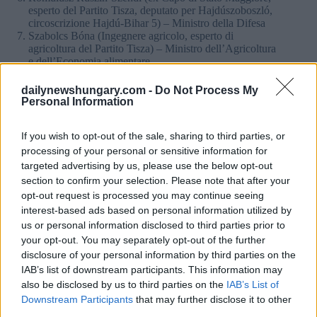
esperto del Partito Tisza, deputato per Hajdúszoboszló,
circoscrizione Hajdú-Bihar 5) – Ministro della Difesa
Szabolcs Bóna (Ingegnere agricolo, esperto di
agricoltura del Partito Tisza) – Ministro dell’Agricoltura
e dell’Economia alimentare
dailynewshungary.com -
Do Not Process My
Poi, il 22 aprile, Magyar ha annunciato:
Personal Information
Bálint Ruff (analista politico) – Capo dell’Ufficio del
Primo Ministro
If you wish to opt-out of the sale, sharing to third parties, or
Viktória Lőrincz (deputato per Kaposvár) – Ministro
processing of your personal or sensitive information for
dello Sviluppo Regionale e Rurale
targeted advertising by us, please use the below opt-out
section to confirm your selection. Please note that after your
Due giorni dopo, sono stati nominati altri ministri:
opt-out request is processed you may continue seeing
interest-based ads based on personal information utilized by
Dávid Vitézy (attuale consigliere comunale di
us or personal information disclosed to third parties prior to
Budapest) – Ministro dei Trasporti e delle Infrastrutture
your opt-out. You may separately opt-out of the further
Vilmos Kátai-Németh (deputato ipovedente di Csepel)
disclosure of your personal information by third parties on the
– Ministro degli Affari Sociali e della Famiglia
Judit Lannert (esperta di istruzione) – Ministro
IAB’s list of downstream participants. This information may
dell’Infanzia e dell’Istruzione
also be disclosed by us to third parties on the
IAB’s List of
Downstream Participants
that may further disclose it to other
Il 28 aprile, Magyar ha annunciato:
third parties.