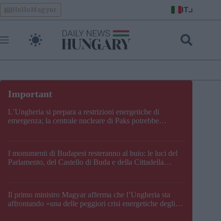
Skip
IT
HelloMagyar
to
content
L’Ungheria si prepara a restrizioni energetiche di
emergenza; la centrale nucleare di Paks potrebbe
chiudere questo fine settimana
I monumenti di Budapest resteranno al buio: le luci del
Parlamento, del Castello di Buda e della Cittadella
verranno spente
Il primo ministro Magyar afferma che l’Ungheria sta
affrontando «una delle peggiori crisi energetiche degli
ultimi decenni» e comunica la nuova data di chiusura di