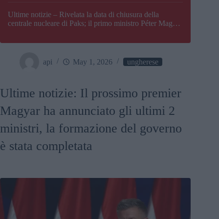
Paks
Ultime notizie – Rivelata la data di chiusura della
centrale nucleare di Paks; il primo ministro Péter Magyar
afferma che l’Ungheria potrebbe trovarsi ad affrontare
una crisi energetica
api
May 1, 2026
ungherese
Ultime notizie: Il prossimo premier
Magyar ha annunciato gli ultimi 2
ministri, la formazione del governo
è stata completata