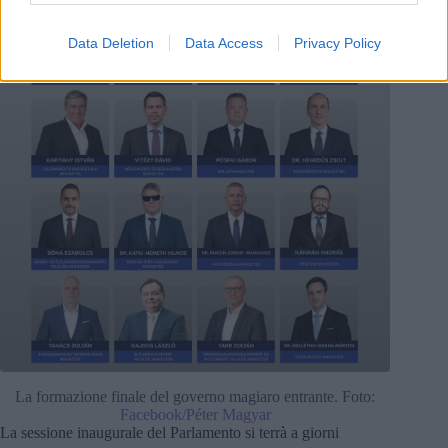
Data Deletion
Data Access
Privacy Policy
La formazione finale del governo magiaro entrante. Foto:
Facebook/Péter Magyar
La sessione inaugurale del Parlamento si terrà a giorni