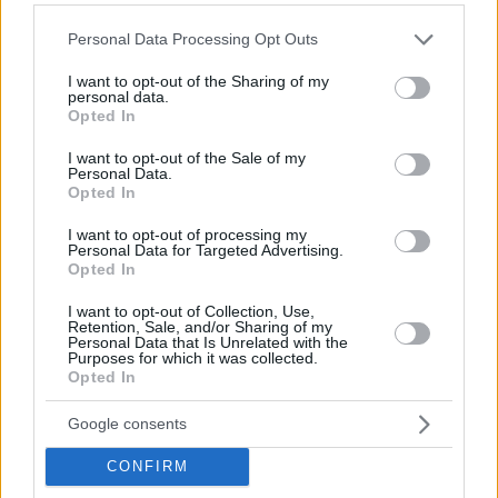
Please note that this website/app uses one or more Google
Zoltán Tarr (Vicepresidente del Partito Tisza e leader
Personal Data Processing Opt Outs
services and may gather and store information including but
della delegazione del PE, deputato per la circoscrizione
16 di Budapest) – Ministro delle Relazioni Sociali e
not limited to your visit or usage behaviour. You may click to
I want to opt-out of the Sharing of my
personal data.
della Cultura
grant or deny consent to Google and its third-party tags to
Opted In
Zoltán Tanács (leader responsabile del programma
use your data for below specified purposes in below Google
“Ungheria funzionale e umana” del Partito Tisza,
consent section.
I want to opt-out of the Sale of my
futuro deputato di Budapest) – Ministro della Scienza e
Personal Data.
della Tecnologia
Opted In
Nel frattempo, un commissario governativo è già stato
I want to opt-out of processing my
confermato:
Personal Data for Targeted Advertising.
Opted In
Kriszta Bódis (deputato per Jozsefvaros, circoscrizione
I want to opt-out of Collection, Use,
2 di Budapest) – Commissario per la Strategia di
Retention, Sale, and/or Sharing of my
politica sociale e il coordinamento settoriale.
Personal Data that Is Unrelated with the
Purposes for which it was collected.
Opted In
Google consents
CONFIRM