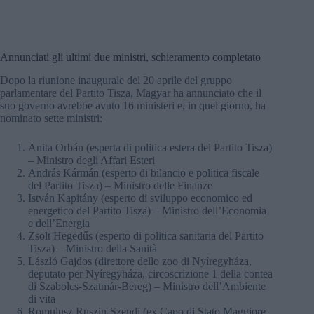
Annunciati gli ultimi due ministri, schieramento completato
Dopo la riunione inaugurale del 20 aprile del gruppo
parlamentare del Partito Tisza, Magyar ha annunciato che il
suo governo avrebbe avuto 16 ministeri e, in quel giorno, ha
nominato sette ministri:
Anita Orbán (esperta di politica estera del Partito Tisza)
– Ministro degli Affari Esteri
András Kármán (esperto di bilancio e politica fiscale
del Partito Tisza) – Ministro delle Finanze
István Kapitány (esperto di sviluppo economico ed
energetico del Partito Tisza) – Ministro dell’Economia
e dell’Energia
Zsolt Hegedűs (esperto di politica sanitaria del Partito
Tisza) – Ministro della Sanità
László Gajdos (direttore dello zoo di Nyíregyháza,
deputato per Nyíregyháza, circoscrizione 1 della contea
di Szabolcs-Szatmár-Bereg) – Ministro dell’Ambiente
di vita
Romulusz Ruszin-Szendi (ex Capo di Stato Maggiore,