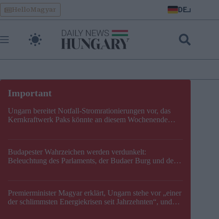
Skip
DE
HelloMagyar
to
content
Ungarn bereitet Notfall-Stromrationierungen vor, das
Kernkraftwerk Paks könnte an diesem Wochenende
stillgelegt werden
Budapester Wahrzeichen werden verdunkelt:
Beleuchtung des Parlaments, der Budaer Burg und der
Zitadelle wird abgeschaltet
Premierminister Magyar erklärt, Ungarn stehe vor „einer
der schlimmsten Energiekrisen seit Jahrzehnten“, und
gibt neuen Termin für die Stilllegung von Paks bekannt