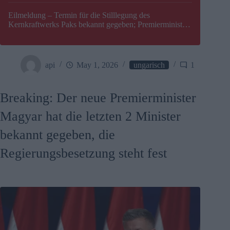
Eilmeldung – Termin für die Stilllegung des
Kernkraftwerks Paks bekannt gegeben; Premierminister
Péter Magyar warnt vor einer möglichen Energiekrise in
Ungarn
api
May 1, 2026
ungarisch
1
Breaking: Der neue Premierminister
Magyar hat die letzten 2 Minister
bekannt gegeben, die
Regierungsbesetzung steht fest