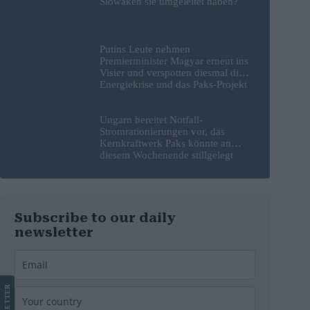
Slowaken sie umgeleitet haben?
Putins Leute nehmen
Premierminister Magyar erneut ins
Visier und verspotten diesmal die
Energiekrise und das Paks-Projekt
Ungarn bereitet Notfall-
Stromrationierungen vor, das
Kernkraftwerk Paks könnte an
diesem Wochenende stillgelegt
werden
Subscribe to our daily
newsletter
LETTER