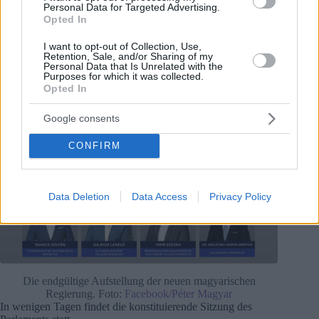
Personal Data for Targeted Advertising.
Opted In
I want to opt-out of Collection, Use,
Retention, Sale, and/or Sharing of my
Personal Data that Is Unrelated with the
Purposes for which it was collected.
Opted In
Google consents
CONFIRM
Data Deletion
Data Access
Privacy Policy
Die endgültige Aufstellung der neuen magyarischen
Regierung. Foto:
Facebook/Péter Magyar
In wenigen Tagen findet die konstituierende Sitzung des