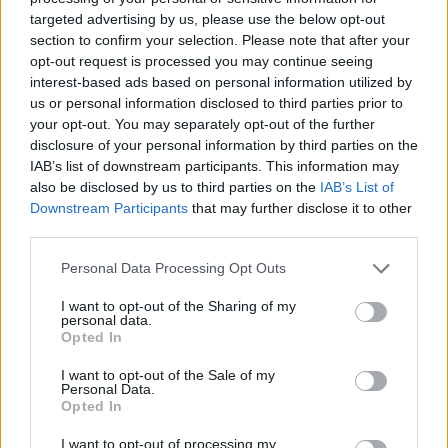
targeted advertising by us, please use the below opt-out
Zoltán Tarr (stellvertretender Vorsitzender der Theiß-
section to confirm your selection. Please note that after your
Partei und Leiter der EP-Delegation, Abgeordneter für
opt-out request is processed you may continue seeing
den Budapester Wahlkreis 16) – Minister für soziale
interest-based ads based on personal information utilized by
Beziehungen und Kultur
us or personal information disclosed to third parties prior to
Zoltán Tanács (Verantwortlicher für das Programm der
Theiß-Partei für ein funktionelles und menschliches
your opt-out. You may separately opt-out of the further
Ungarn, zukünftiger Abgeordneter für Budapest) –
disclosure of your personal information by third parties on the
Minister für Wissenschaft und Technologie
IAB’s list of downstream participants. This information may
also be disclosed by us to third parties on the
IAB’s List of
In der Zwischenzeit wurde bereits ein Regierungskommissar
Downstream Participants
that may further disclose it to other
bestätigt:
third parties.
Kriszta Bódis (Abgeordnete für Jozsefvaros,
Please note that this website/app uses one or more Google
Personal Data Processing Opt Outs
Budapester Wahlkreis 2) – Kommissarin für
services and may gather and store information including but
sozialpolitische Strategie und sektorale Koordinierung
not limited to your visit or usage behaviour. You may click to
I want to opt-out of the Sharing of my
personal data.
grant or deny consent to Google and its third-party tags to
Opted In
use your data for below specified purposes in below Google
consent section.
I want to opt-out of the Sale of my
Personal Data.
Opted In
I want to opt-out of processing my