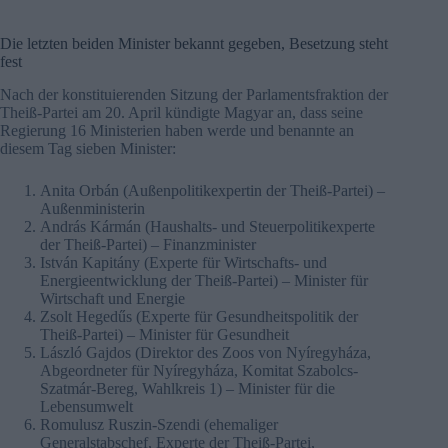
Die letzten beiden Minister bekannt gegeben, Besetzung steht
fest
Nach der konstituierenden Sitzung der Parlamentsfraktion der
Theiß-Partei am 20. April kündigte Magyar an, dass seine
Regierung 16 Ministerien haben werde und benannte an
diesem Tag sieben Minister:
Anita Orbán (Außenpolitikexpertin der Theiß-Partei) –
Außenministerin
András Kármán (Haushalts- und Steuerpolitikexperte
der Theiß-Partei) – Finanzminister
István Kapitány (Experte für Wirtschafts- und
Energieentwicklung der Theiß-Partei) – Minister für
Wirtschaft und Energie
Zsolt Hegedűs (Experte für Gesundheitspolitik der
Theiß-Partei) – Minister für Gesundheit
László Gajdos (Direktor des Zoos von Nyíregyháza,
Abgeordneter für Nyíregyháza, Komitat Szabolcs-
Szatmár-Bereg, Wahlkreis 1) – Minister für die
Lebensumwelt
Romulusz Ruszin-Szendi (ehemaliger
Generalstabschef, Experte der Theiß-Partei,