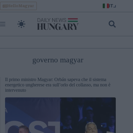
Skip
IT
HelloMagyar
to
content
governo magyar
Il primo ministro Magyar: Orbán sapeva che il sistema
energetico ungherese era sull’orlo del collasso, ma non è
intervenuto