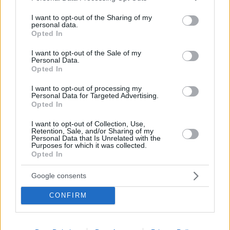
services and may gather and store information including but
not limited to your visit or usage behaviour. You may click to
I want to opt-out of the Sharing of my
personal data.
grant or deny consent to Google and its third-party tags to
Opted In
use your data for below specified purposes in below Google
consent section.
I want to opt-out of the Sale of my
Personal Data.
Opted In
I want to opt-out of processing my
Personal Data for Targeted Advertising.
Opted In
I want to opt-out of Collection, Use,
Retention, Sale, and/or Sharing of my
Personal Data that Is Unrelated with the
Purposes for which it was collected.
Opted In
Google consents
July 18, 2026
ULTIME NOTIZIE: Il primo ministro ungherese Magyar
CONFIRM
propone di abbassare l’età di voto a 16 anni