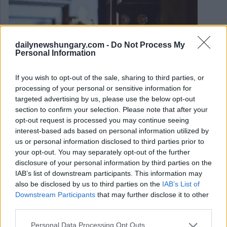
dailynewshungary.com -
Do Not Process My
Personal Information
If you wish to opt-out of the sale, sharing to third parties, or
processing of your personal or sensitive information for
targeted advertising by us, please use the below opt-out
section to confirm your selection. Please note that after your
opt-out request is processed you may continue seeing
interest-based ads based on personal information utilized by
us or personal information disclosed to third parties prior to
your opt-out. You may separately opt-out of the further
disclosure of your personal information by third parties on the
IAB’s list of downstream participants. This information may
July 18, 2026
also be disclosed by us to third parties on the
IAB’s List of
ULTIME NOTIZIE: Il primo ministro ungherese Magyar
Downstream Participants
that may further disclose it to other
propone di abbassare l’età di voto a 16 anni
third parties.
Please note that this website/app uses one or more Google
Personal Data Processing Opt Outs