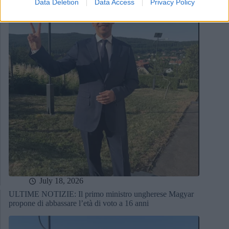
Data Deletion
Data Access
Privacy Policy
July 18, 2026
ULTIME NOTIZIE: Il primo ministro ungherese Magyar
propone di abbassare l’età di voto a 16 anni