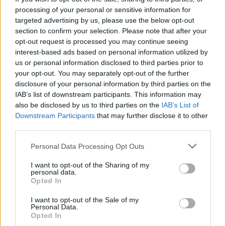
processing of your personal or sensitive information for
Kocsis ha detto che in Ungheria si è aperto un dibattito in
targeted advertising by us, please use the below opt-out
questi giorni che ha chiarito che d’ora in poi non è necessario
section to confirm your selection. Please note that after your
considerare se un tale delinquente possa essere graziato o
opt-out request is processed you may continue seeing
meno, ma che la possibilità di concedere la grazia a una
persona del genere deve essere escluso fin dall’inizio.
interest-based ads based on personal information utilized by
us or personal information disclosed to third parties prior to
Commentando la decisione del presidente Katalin Novák di
your opt-out. You may separately opt-out of the further
graziare il vicedirettore di un orfanotrofio condannato per
disclosure of your personal information by third parties on the
aver costretto i residenti a ritirare le accuse di pedofilia contro
IAB’s list of downstream participants. This information may
il direttore, Kocsis ha affermato che nessuno contesta la
also be disclosed by us to third parties on the
IAB’s List of
legalità della decisione del presidente.”
Downstream Participants
that may further disclose it to other
third parties.
“Inoltre, credo che da quando c’è stato un referendum in
Ungheria nel 2022, che ha allineato 3,6 milioni di persone nel
Please note that this website/app uses one or more Google
Personal Data Processing Opt Outs
settore della protezione dell’infanzia (.), e in questo
services and may gather and store information including but
referendum la gente ha chiarito che i legislatori devono fare di
not limited to your visit or usage behaviour. You may click to
I want to opt-out of the Sharing of my
tutto per proteggere i bambini,” Kocsis ha detto.
personal data.
grant or deny consent to Google and its third-party tags to
Opted In
use your data for below specified purposes in below Google
Ha aggiunto che l’emendamento costituzionale presentato
giovedì dal primo ministro deve essere accettato perché
consent section.
I want to opt-out of the Sale of my
integra il sistema di protezione dell’infanzia, quindi d’ora in
Personal Data.
poi tutti i trasgressori dovranno sapere che se fanno quello
Opted In
che fanno a spese dei bambini, non sarà concessa alcuna