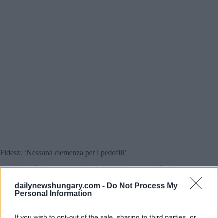
Fidesz: ‘Nessuna clemenza per i pedofili’
“Non ci sarà clemenza per i pedofili, ha detto venerdì al
pubblico il capogruppo del governo Fidesz Máté Kocsis, che
dailynewshungary.com -
Do Not Process My
ha presentato il programma mattutino di Kossuth rádió,
Personal Information
aggiungendo che i parlamentari di Fidesz sostengono la
proposta di emendamento costituzionale del primo ministro
Viktor Orbán in tal senso.
If you wish to opt-out of the sale, sharing to third parties, or