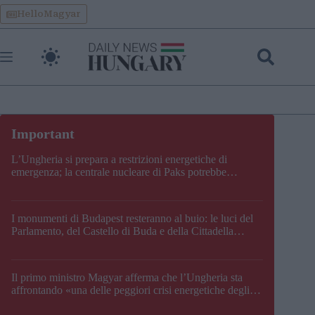
Skip
HelloMagyar
to
content
L’Ungheria si prepara a restrizioni energetiche di
emergenza; la centrale nucleare di Paks potrebbe
chiudere questo fine settimana
I monumenti di Budapest resteranno al buio: le luci del
Parlamento, del Castello di Buda e della Cittadella
verranno spente
Il primo ministro Magyar afferma che l’Ungheria sta
affrontando «una delle peggiori crisi energetiche degli
ultimi decenni» e comunica la nuova data di chiusura di