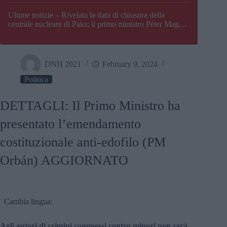
Paks
Ultime notizie – Rivelata la data di chiusura della
centrale nucleare di Paks; il primo ministro Péter Magyar
afferma che l’Ungheria potrebbe trovarsi ad affrontare
una crisi energetica
DNH 2021
February 9, 2024
Politica
DETTAGLI: Il Primo Ministro ha
presentato l’emendamento
costituzionale anti-edofilo (PM
Orbán) AGGIORNATO
Cambia lingua:
Agli autori di crimini commessi contro minori non sarà