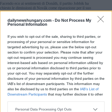
Facendo eco ai sentimenti di Donáth, il partito Jobbik ha
chiesto le dimissioni di Novák come riparazione per il suo
atto riprovevole. Hanno anche ritenuto Judit Varga, ministro
della Giustizia, responsabile del suo appoggio al caso,
dailynewshungary.com -
Do Not Process My
sostenendo la sua rimozione dalla carica di candidato
Personal Information
principale dell’Ungheria alle elezioni del Parlamento europeo.
Chiamata all’azione
If you wish to opt-out of the sale, sharing to third parties, or
processing of your personal or sensitive information for
Il MSZP e la fazione Dialogue si sono uniti al coro del
targeted advertising by us, please use the below opt-out
dissenso, denunciando l’ipocrisia del governo nelle campagne
section to confirm your selection. Please note that after your
di protezione dell’infanzia e il rilascio di Endre K.
opt-out request is processed you may continue seeing
Sostengono una maggiore trasparenza nel processo
decisionale presidenziale, proponendo riforme per garantire il
interest-based ads based on personal information utilized by
controllo pubblico Nel frattempo, la Coalizione Democratica
us or personal information disclosed to third parties prior to
spinge per l’impeachment di Novák, ritenendola inadatta alla
your opt-out. You may separately opt-out of the further
carica. Secondo
24.hu
(questa procedura è tuttavia lenta e
disclosure of your personal information by third parties on the
presenta molti elementi incerti, il cui passo iniziale è la
IAB’s list of downstream participants. This information may
raccolta delle firme parlamentari.
also be disclosed by us to third parties on the
IAB’s List of
Downstream Participants
that may further disclose it to other
Condanna della società civile
third parties.
L’Associazione degli assistenti sociali, insieme ai dipendenti
pubblici e al sindacato degli insegnanti, ha rilasciato una
Please note that this website/app uses one or more Google
Personal Data Processing Opt Outs