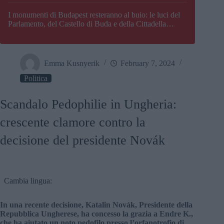
I monumenti di Budapest resteranno al buio: le luci del
Parlamento, del Castello di Buda e della Cittadella
verranno spente
Emma Kusnyerik
February 7, 2024
Politica
Scandalo Pedophilie in Ungheria:
crescente clamore contro la
decisione del presidente Novák
Cambia lingua:
In una recente decisione, Katalin Novák, Presidente della
Repubblica Ungherese, ha concesso la grazia a Endre K.,
che ha aiutato un noto pedofilo presso l’orfanotrofio di