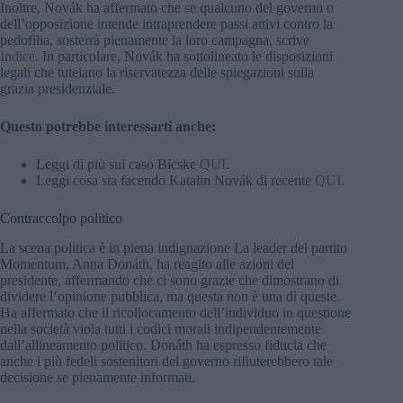
Inoltre, Novák ha affermato che se qualcuno del governo o
dell’opposizione intende intraprendere passi attivi contro la
pedofilia, sosterrà pienamente la loro campagna, scrive
Indice
. In particolare, Novák ha sottolineato le disposizioni
legali che tutelano la riservatezza delle spiegazioni sulla
grazia presidenziale.
Questo potrebbe interessarti anche:
Leggi di più sul caso Bicske
QUI
.
Leggi cosa sta facendo Katalin Novák di recente
QUI
.
Contraccolpo politico
La scena politica è in piena indignazione La leader del partito
Momentum, Anna Donáth, ha reagito alle azioni del
presidente, affermando che ci sono grazie che dimostrano di
dividere l’opinione pubblica, ma questa non è una di queste.
Ha affermato che il ricollocamento dell’individuo in questione
nella società viola tutti i codici morali indipendentemente
dall’allineamento politico. Donáth ha espresso fiducia che
anche i più fedeli sostenitori del governo rifiuterebbero tale
decisione se pienamente informati.