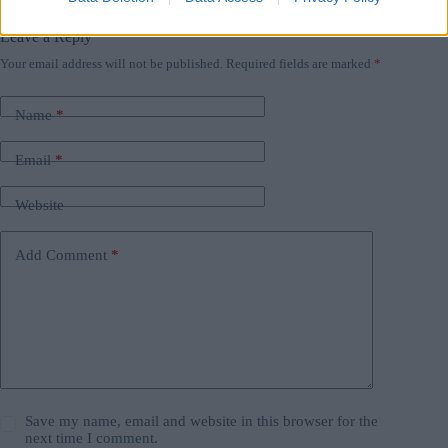
#
presidente dell'ungheria
#
ungheria
Leave a Reply
Your email address will not be published.
Required fields are marked
*
Name
*
Email
*
Website
Add Comment
*
Save my name, email and website in this browser for the
next time I comment.