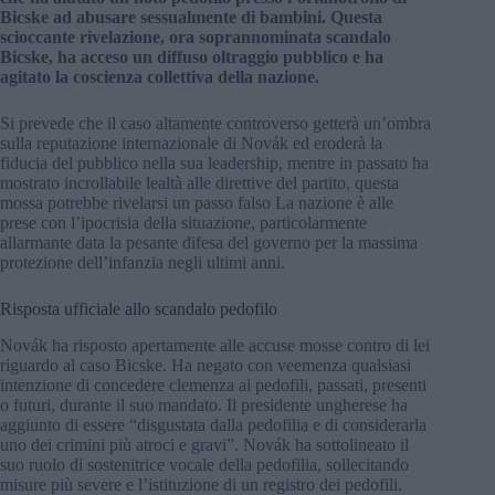
Bicske ad abusare sessualmente di bambini. Questa
scioccante rivelazione, ora soprannominata scandalo
Bicske, ha acceso un diffuso oltraggio pubblico e ha
agitato la coscienza collettiva della nazione.
Si prevede che il caso altamente controverso getterà un’ombra
sulla reputazione internazionale di Novák ed eroderà la
fiducia del pubblico nella sua leadership, mentre in passato ha
mostrato incrollabile lealtà alle direttive del partito, questa
mossa potrebbe rivelarsi un passo falso La nazione è alle
prese con l’ipocrisia della situazione, particolarmente
allarmante data la pesante difesa del governo per la massima
protezione dell’infanzia negli ultimi anni.
Risposta ufficiale allo scandalo pedofilo
Novák ha risposto apertamente alle accuse mosse contro di lei
riguardo al caso Bicske. Ha negato con veemenza qualsiasi
intenzione di concedere clemenza ai pedofili, passati, presenti
o futuri, durante il suo mandato. Il presidente ungherese ha
aggiunto di essere “disgustata dalla pedofilia e di considerarla
uno dei crimini più atroci e gravi”. Novák ha sottolineato il
suo ruolo di sostenitrice vocale della pedofilia, sollecitando
misure più severe e l’istituzione di un registro dei pedofili.