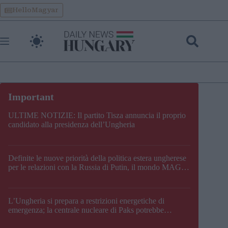
Skip
HelloMagyar
to
content
ULTIME NOTIZIE: Il partito Tisza annuncia il proprio
candidato alla presidenza dell’Ungheria
Definite le nuove priorità della politica estera ungherese
per le relazioni con la Russia di Putin, il mondo MAGA,
l’UE, il V4, la NATO e i Balcani
L’Ungheria si prepara a restrizioni energetiche di
emergenza; la centrale nucleare di Paks potrebbe
chiudere questo fine settimana