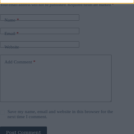
Your email address will not be published.
Required fields are marked
*
Name
*
Email
*
Website
Add Comment
*
Save my name, email and website in this browser for the
next time I comment.
Post Comment