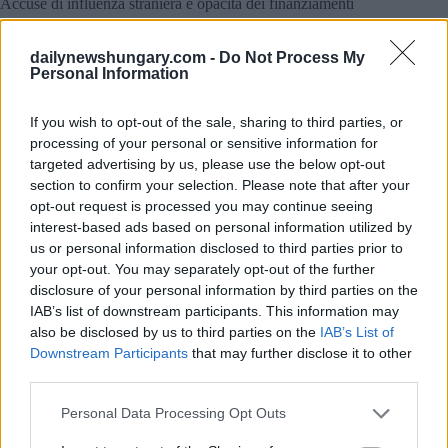
Accuse di influenza straniera e opacità dei finanziamenti
Il documento solleva anche preoccupazioni sulla presunta
interferenza russa. Le fonti investigative citate nel rapporto
dailynewshungary.com -
Do Not Process My
suggeriscono che attori legati al Cremlino potrebbero aver
Personal Information
sostenuto operazioni di influenza volte a rafforzare la
posizione di Viktor Orbán. Queste avrebbero incluso la
If you wish to opt-out of the sale, sharing to third parties, or
manipolazione dei social media e l’amplificazione di
processing of your personal or sensitive information for
narrazioni già presenti nel discorso pro-governativo.
targeted advertising by us, please use the below opt-out
section to confirm your selection. Please note that after your
Inoltre, il rapporto critica il quadro di finanziamento delle
campagne elettorali dell’Ungheria, descrivendolo come
opt-out request is processed you may continue seeing
obsoleto e sempre più opaco a causa di lacune normative che
interest-based ads based on personal information utilized by
possono rafforzare una concorrenza diseguale.
us or personal information disclosed to third parties prior to
your opt-out. You may separately opt-out of the further
Nel caso le fosse sfuggito: Magyar del Partito Tisza nomina il
disclosure of your personal information by third parties on the
leader del gruppo parlamentare e annuncia la data della
prima
IAB’s list of downstream participants. This information may
riunione della fazione
. Inoltre, il neoeletto Premier Péter
also be disclosed by us to third parties on the
IAB’s List of
Magyar afferma che se il Presidente non si dimette,
lo
Downstream Participants
that may further disclose it to other
costringeranno ad andarsene
.
third parties.
Il giorno delle votazioni si è svolto senza problemi, ma sono
Please note that this website/app uses one or more Google
Personal Data Processing Opt Outs
state sollevate preoccupazioni istituzionali
services and may gather and store information including but
Nonostante questi problemi, il rapporto riconosce che la