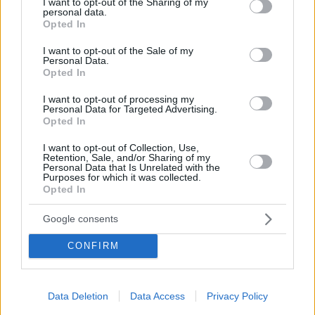
not limited to your visit or usage behaviour. You may click to
I want to opt-out of the Sharing of my
giornata elettorale si è svolta in modo ordinato. Le autorità
personal data.
grant or deny consent to Google and its third-party tags to
Opted In
elettorali hanno generalmente adempiuto ai loro doveri tecnici
use your data for below specified purposes in below Google
e logistici, e non sono stati registrati incidenti di rilievo. I
consent section.
volontari civili, i delegati al conteggio dei voti e le reti di
I want to opt-out of the Sale of my
Personal Data.
supporto legale hanno svolto un ruolo chiave nel
Opted In
salvaguardare l’integrità del processo sul campo.
I want to opt-out of processing my
Tuttavia, permangono preoccupazioni circa l’indipendenza e
Personal Data for Targeted Advertising.
la trasparenza degli organi elettorali, nonché la mancanza di
Opted In
disposizioni legali che consentano un’osservazione elettorale
civile indipendente. Secondo gli autori, questa limitazione
I want to opt-out of Collection, Use,
indebolisce il controllo pubblico e può erodere la fiducia nelle
Retention, Sale, and/or Sharing of my
Personal Data that Is Unrelated with the
elezioni future.
Purposes for which it was collected.
Opted In
Google consents
Tags
#
categoria politica
#
categoria politica ungherese
CONFIRM
#
elezioni
#
fidesz
#
governo ungherese
#
partito tisza
#
peter magyar
#
peter magyar e il partito tisza
#
ungherese
#
viktor orban
Data Deletion
Data Access
Privacy Policy
Leave a Reply