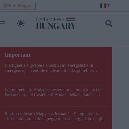
Skip
IT
HelloMagyar
to
content
L’Ungheria si prepara a restrizioni energetiche di
emergenza; la centrale nucleare di Paks potrebbe
chiudere questo fine settimana
I monumenti di Budapest resteranno al buio: le luci del
Parlamento, del Castello di Buda e della Cittadella
verranno spente
Il primo ministro Magyar afferma che l’Ungheria sta
affrontando «una delle peggiori crisi energetiche degli
ultimi decenni» e comunica la nuova data di chiusura di