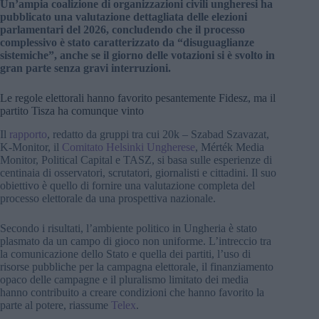
Un’ampia coalizione di organizzazioni civili ungheresi ha
pubblicato una valutazione dettagliata delle elezioni
parlamentari del 2026, concludendo che il processo
complessivo è stato caratterizzato da “disuguaglianze
sistemiche”, anche se il giorno delle votazioni si è svolto in
gran parte senza gravi interruzioni.
Le regole elettorali hanno favorito pesantemente Fidesz, ma il
partito Tisza ha comunque vinto
Il
rapporto
, redatto da gruppi tra cui 20k – Szabad Szavazat,
K-Monitor, il
Comitato Helsinki Ungherese
, Mérték Media
Monitor, Political Capital e TASZ, si basa sulle esperienze di
centinaia di osservatori, scrutatori, giornalisti e cittadini. Il suo
obiettivo è quello di fornire una valutazione completa del
processo elettorale da una prospettiva nazionale.
Secondo i risultati, l’ambiente politico in Ungheria è stato
plasmato da un campo di gioco non uniforme. L’intreccio tra
la comunicazione dello Stato e quella dei partiti, l’uso di
risorse pubbliche per la campagna elettorale, il finanziamento
opaco delle campagne e il pluralismo limitato dei media
hanno contribuito a creare condizioni che hanno favorito la
parte al potere, riassume
Telex
.