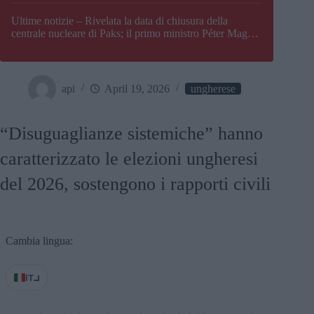
Paks
Ultime notizie – Rivelata la data di chiusura della
centrale nucleare di Paks; il primo ministro Péter Magyar
afferma che l’Ungheria potrebbe trovarsi ad affrontare
una crisi energetica
api
April 19, 2026
ungherese
“Disuguaglianze sistemiche” hanno
caratterizzato le elezioni ungheresi
del 2026, sostengono i rapporti civili
Cambia lingua:
IT