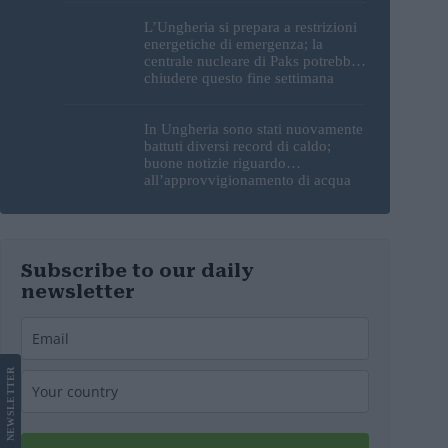
L’Ungheria si prepara a restrizioni
energetiche di emergenza; la
centrale nucleare di Paks potrebbe
chiudere questo fine settimana
In Ungheria sono stati nuovamente
battuti diversi record di caldo;
buone notizie riguardo
all’approvvigionamento di acqua
potabile
Subscribe to our daily
newsletter
LETTER
NEWS