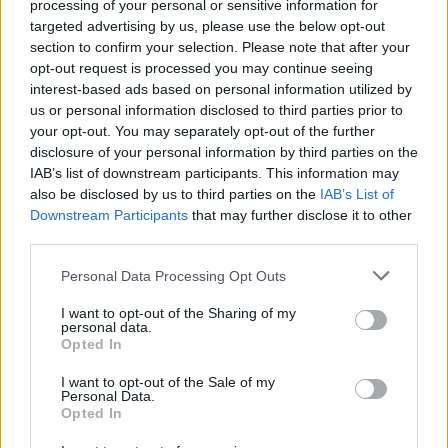
processing of your personal or sensitive information for
passerella sulla quale saranno presenti negozi con ingresso su
targeted advertising by us, please use the below opt-out
entrambi i lati Tra il nuovo bagno e il vicino Aquaticum verrà
section to confirm your selection. Please note that after your
lasciata vuota una striscia di terreno per la successiva
opt-out request is processed you may continue seeing
costruzione dell’hotel.
interest-based ads based on personal information utilized by
us or personal information disclosed to third parties prior to
Alpár Gyopáros, commissario governativo per lo sviluppo
degli insediamenti moderni, ha affermato che le 23 città con
your opt-out. You may separately opt-out of the further
diritti di contea raggiungeranno uno sviluppo di 11,5 miliardi
disclosure of your personal information by third parties on the
di euro. Lajos Kósa, membro del Parlamento di Fidesz, ha
IAB’s list of downstream participants. This information may
sottolineato che il bagno di Nagyerd the sarà il bagno più
also be disclosed by us to third parties on the
IAB’s List of
innovativo dell’Ungheria. Il sindaco di László Papp (Fidesz-
Downstream Participants
that may further disclose it to other
KDNP) ha raccontato i precedenti sviluppi precedentemente
third parties.
implementati a Nagyerdő. Come lo stadio, il parco forestale, il
lago Békás e il Ködszínház.
Please note that this website/app uses one or more Google
Personal Data Processing Opt Outs
services and may gather and store information including but
Se i bagni termali sono più interessanti per te, o vuoi
not limited to your visit or usage behaviour. You may click to
I want to opt-out of the Sharing of my
beneficiare dei loro fattori curativi, leggi
QUESTO
articolo
personal data.
sullo stabilimento termale più famoso dell’Ungheria.
grant or deny consent to Google and its third-party tags to
Opted In
use your data for below specified purposes in below Google
consent section.
I want to opt-out of the Sale of my
Personal Data.
Opted In