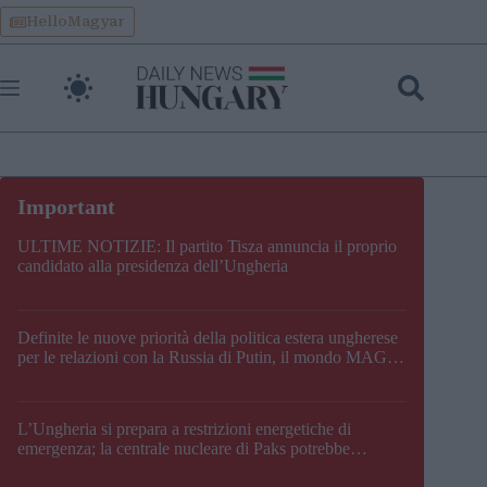
Skip
HelloMagyar
to
content
ULTIME NOTIZIE: Il partito Tisza annuncia il proprio
candidato alla presidenza dell’Ungheria
Definite le nuove priorità della politica estera ungherese
per le relazioni con la Russia di Putin, il mondo MAGA,
l’UE, il V4, la NATO e i Balcani
L’Ungheria si prepara a restrizioni energetiche di
emergenza; la centrale nucleare di Paks potrebbe
chiudere questo fine settimana