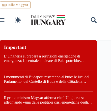
Skip
HelloMagyar
to
content
L’Ungheria si prepara a restrizioni energetiche di
emergenza; la centrale nucleare di Paks potrebbe
chiudere questo fine settimana
I monumenti di Budapest resteranno al buio: le luci del
Parlamento, del Castello di Buda e della Cittadella
verranno spente
Il primo ministro Magyar afferma che l’Ungheria sta
affrontando «una delle peggiori crisi energetiche degli
ultimi decenni» e comunica la nuova data di chiusura di