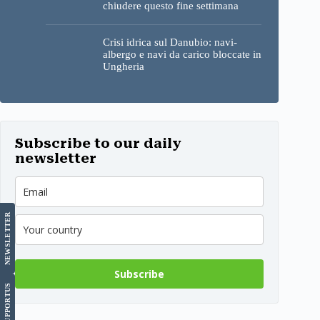
chiudere questo fine settimana
Crisi idrica sul Danubio: navi-
albergo e navi da carico bloccate in
Ungheria
Subscribe to our daily
newsletter
LETTER
NEWS
Subscribe
US
SUPPORT