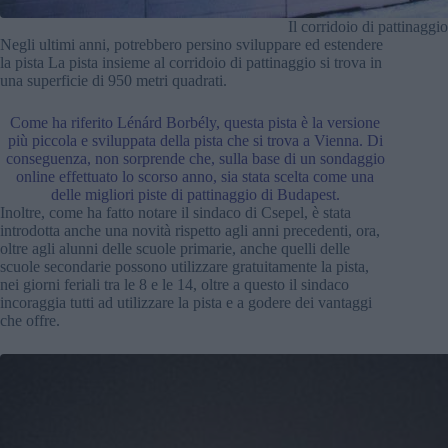
Il corridoio di pattinagg
Negli ultimi anni, potrebbero persino sviluppare ed estendere
la pista La pista insieme al corridoio di pattinaggio si trova in
una superficie di 950 metri quadrati.
Come ha riferito Lénárd Borbély, questa pista è la versione
più piccola e sviluppata della pista che si trova a Vienna.
Di
conseguenza, non sorprende che, sulla base di un sondaggio
online effettuato lo scorso anno, sia stata scelta come una
delle migliori piste di pattinaggio di Budapest.
Inoltre, come ha fatto notare il sindaco di Csepel, è stata
introdotta anche una novità rispetto agli anni precedenti, ora,
oltre agli alunni delle scuole primarie, anche quelli delle
scuole secondarie possono utilizzare gratuitamente la pista,
nei giorni feriali tra le 8 e le 14, oltre a questo il sindaco
incoraggia tutti ad utilizzare la pista e a godere dei vantaggi
che offre.