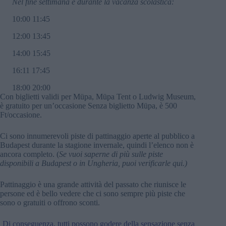
Nel fine settimana e durante la vacanza scolastica:
10:00 11:45
12:00 13:45
14:00 15:45
16:11 17:45
18:00 20:00
Con biglietti validi per Müpa, Müpa Tent o Ludwig Museum,
è gratuito per un’occasione Senza biglietto Müpa, è 500
Ft/occasione.
Ci sono innumerevoli piste di pattinaggio aperte al pubblico a
Budapest durante la stagione invernale, quindi l’elenco non è
ancora completo. (
Se vuoi saperne di più sulle piste
disponibili a Budapest o in Ungheria, puoi verificarle qui.)
Pattinaggio è una grande attività del passato che riunisce le
persone ed è bello vedere che ci sono sempre più piste che
sono o gratuiti o offrono sconti.
Di conseguenza, tutti possono godere della sensazione senza