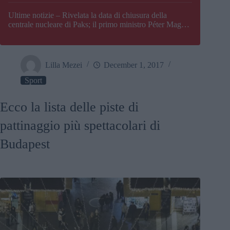
Paks
Ultime notizie – Rivelata la data di chiusura della
centrale nucleare di Paks; il primo ministro Péter Magyar
afferma che l’Ungheria potrebbe trovarsi ad affrontare
una crisi energetica
Lilla Mezei
December 1, 2017
Sport
Ecco la lista delle piste di
pattinaggio più spettacolari di
Budapest