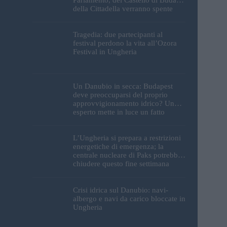
della Cittadella verranno spente
Tragedia: due partecipanti al
festival perdono la vita all’Ozora
Festival in Ungheria
Un Danubio in secca: Budapest
deve preoccuparsi del proprio
approvvigionamento idrico? Un
esperto mette in luce un fatto
sorprendente
L’Ungheria si prepara a restrizioni
energetiche di emergenza; la
centrale nucleare di Paks potrebbe
chiudere questo fine settimana
Crisi idrica sul Danubio: navi-
albergo e navi da carico bloccate in
Ungheria