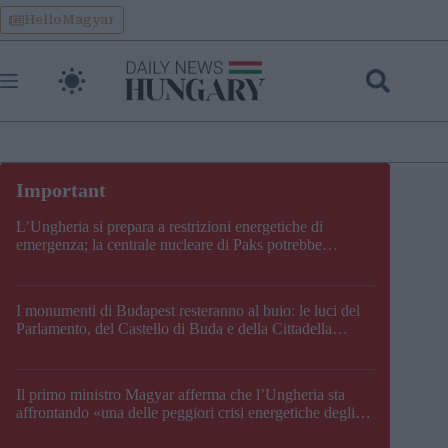
Skip
HelloMagyar
to
content
L’Ungheria si prepara a restrizioni energetiche di
emergenza; la centrale nucleare di Paks potrebbe
chiudere questo fine settimana
I monumenti di Budapest resteranno al buio: le luci del
Parlamento, del Castello di Buda e della Cittadella
verranno spente
Il primo ministro Magyar afferma che l’Ungheria sta
affrontando «una delle peggiori crisi energetiche degli
ultimi decenni» e comunica la nuova data di chiusura di