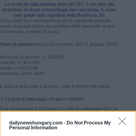
La novità dei light painting show del 2017 è che oltre alla
proiezione di alcuni cortometraggi
mai visto
prima, le scene
sono gettate sulla superficie della Basilica in 3D.
Gli occhiali blu e rossi necessari per lo spettacolo possono
essere acquistati presso una qualsiasi delle bancarelle se non
ne avete uno a portata di mano.
Orari di apertura
(tra il 24 novembre 2017 1 gennaio 2018)
dal lunedì al giovedì: 11:30-20:00
venerdì: 11:30-22:00
sabato: 10:00-22:00
domenica: 10:00-20:00
L’utilizzo della pista è gratuito, come il prestito dei pattini.
3. La pista di pattinaggio del parco cittadino
Una vera gemma di Budapest è la pista di pattinaggio del City
Park proprio accanto al lago del City Park e al castello di
Vajdahunyad, dagli anni 1870 è il simbolo degli sport
dailynewshungary.com -
Do Not Process My
invernali e delle uscite, la storia della pista risale al 1870
Personal Information
quando fu aperta, anche se 4 anni dopo, fu demolita in un
incendio La pista, funzionante ancora oggi, fu costruita sulla